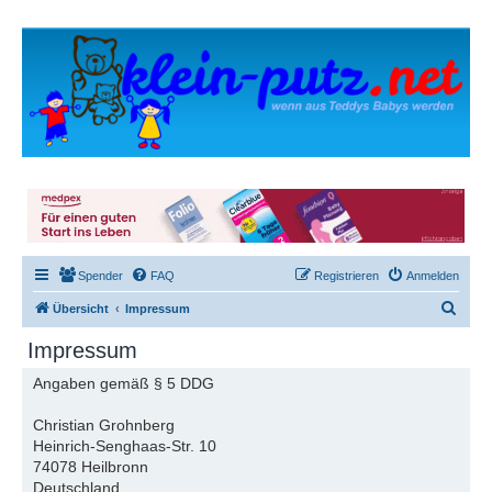
Spender
FAQ
Registrieren
Anmelden
S
Übersicht
Impressum
u
Impressum
c
Angaben gemäß § 5 DDG
h
e
Christian Grohnberg
Heinrich-Senghaas-Str. 10
74078 Heilbronn
Deutschland