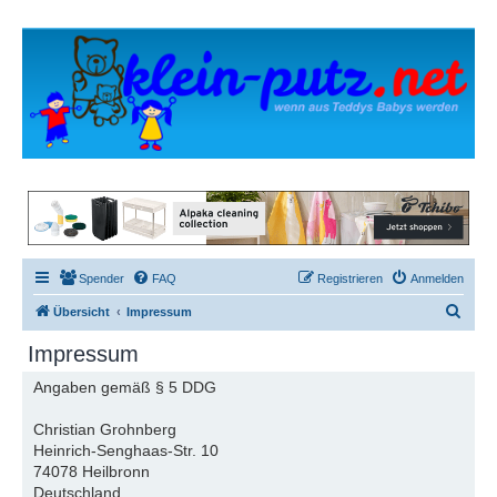
Spender
FAQ
Registrieren
Anmelden
S
Übersicht
Impressum
u
Impressum
c
Angaben gemäß § 5 DDG
h
e
Christian Grohnberg
Heinrich-Senghaas-Str. 10
74078 Heilbronn
Deutschland