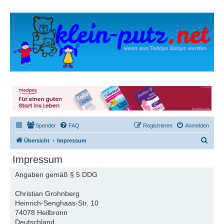
Spender
FAQ
Registrieren
Anmelden
S
Übersicht
Impressum
u
Impressum
c
Angaben gemäß § 5 DDG
h
e
Christian Grohnberg
Heinrich-Senghaas-Str. 10
74078 Heilbronn
Deutschland