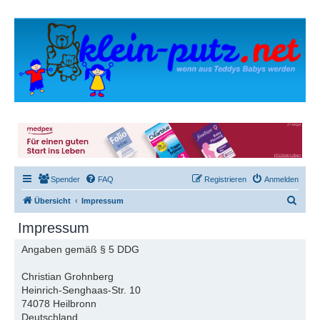
Spender
FAQ
Registrieren
Anmelden
S
Übersicht
Impressum
u
Impressum
c
Angaben gemäß § 5 DDG
h
e
Christian Grohnberg
Heinrich-Senghaas-Str. 10
74078 Heilbronn
Deutschland