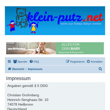
Spender
FAQ
Registrieren
Anmelden
S
Übersicht
Impressum
u
Impressum
c
Angaben gemäß § 5 DDG
h
e
Christian Grohnberg
Heinrich-Senghaas-Str. 10
74078 Heilbronn
Deutschland