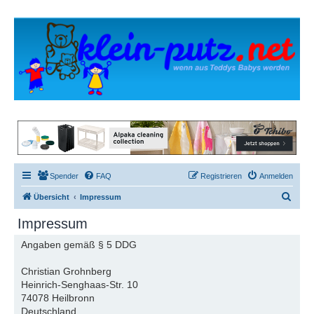
Spender
FAQ
Registrieren
Anmelden
S
Übersicht
Impressum
u
Impressum
c
Angaben gemäß § 5 DDG
h
e
Christian Grohnberg
Heinrich-Senghaas-Str. 10
74078 Heilbronn
Deutschland