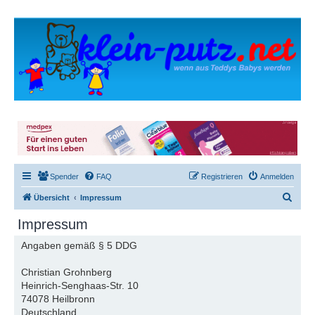
Spender
FAQ
Registrieren
Anmelden
S
Übersicht
Impressum
u
Impressum
c
Angaben gemäß § 5 DDG
h
e
Christian Grohnberg
Heinrich-Senghaas-Str. 10
74078 Heilbronn
Deutschland