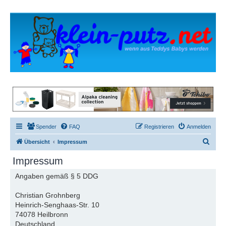
Spender
FAQ
Registrieren
Anmelden
S
Übersicht
Impressum
u
Impressum
c
Angaben gemäß § 5 DDG
h
e
Christian Grohnberg
Heinrich-Senghaas-Str. 10
74078 Heilbronn
Deutschland