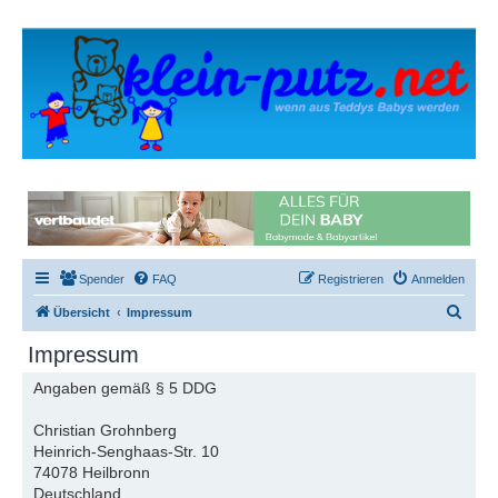
Spender
FAQ
Registrieren
Anmelden
S
Übersicht
Impressum
u
Impressum
c
Angaben gemäß § 5 DDG
h
e
Christian Grohnberg
Heinrich-Senghaas-Str. 10
74078 Heilbronn
Deutschland