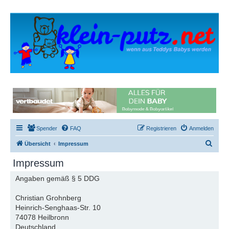
Spender
FAQ
Registrieren
Anmelden
S
Übersicht
Impressum
u
Impressum
c
Angaben gemäß § 5 DDG
h
e
Christian Grohnberg
Heinrich-Senghaas-Str. 10
74078 Heilbronn
Deutschland