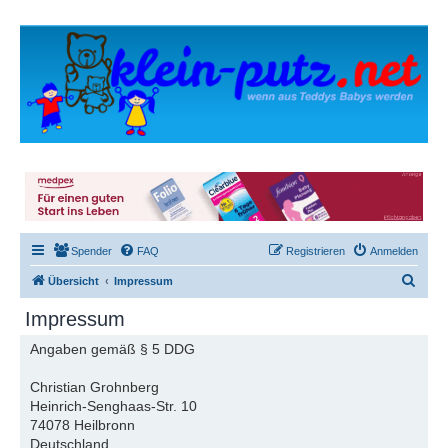
Spender
FAQ
Registrieren
Anmelden
S
Übersicht
Impressum
u
Impressum
c
Angaben gemäß § 5 DDG
h
e
Christian Grohnberg
Heinrich-Senghaas-Str. 10
74078 Heilbronn
Deutschland