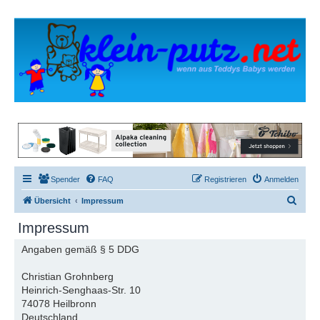
Spender
FAQ
Registrieren
Anmelden
S
Übersicht
Impressum
u
Impressum
c
Angaben gemäß § 5 DDG
h
e
Christian Grohnberg
Heinrich-Senghaas-Str. 10
74078 Heilbronn
Deutschland