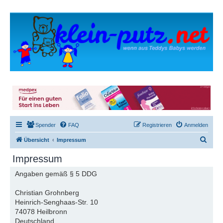
Spender
FAQ
Registrieren
Anmelden
S
Übersicht
Impressum
u
Impressum
c
Angaben gemäß § 5 DDG
h
e
Christian Grohnberg
Heinrich-Senghaas-Str. 10
74078 Heilbronn
Deutschland