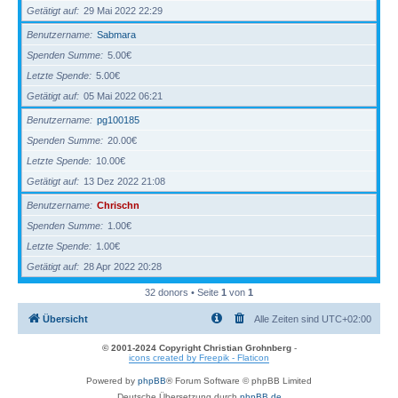
Getätigt auf
29 Mai 2022 22:29
Benutzername
Sabmara
Spenden Summe
5.00€
Letzte Spende
5.00€
Getätigt auf
05 Mai 2022 06:21
Benutzername
pg100185
Spenden Summe
20.00€
Letzte Spende
10.00€
Getätigt auf
13 Dez 2022 21:08
Benutzername
Chrischn
Spenden Summe
1.00€
Letzte Spende
1.00€
Getätigt auf
28 Apr 2022 20:28
32 donors • Seite
1
von
1
Übersicht
Alle Zeiten sind
UTC+02:00
© 2001-2024 Copyright Christian Grohnberg
-
icons created by Freepik - Flaticon
Powered by
phpBB
® Forum Software © phpBB Limited
Deutsche Übersetzung durch
phpBB.de