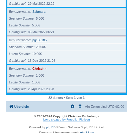
Getätigt auf
29 Mai 2022 22:29
Benutzername
Sabmara
Spenden Summe
5.00€
Letzte Spende
5.00€
Getätigt auf
05 Mai 2022 06:21
Benutzername
pg100185
Spenden Summe
20.00€
Letzte Spende
10.00€
Getätigt auf
13 Dez 2022 21:08
Benutzername
Chrischn
Spenden Summe
1.00€
Letzte Spende
1.00€
Getätigt auf
28 Apr 2022 20:28
32 donors • Seite
1
von
1
Übersicht
Alle Zeiten sind
UTC+02:00
© 2001-2024 Copyright Christian Grohnberg
-
icons created by Freepik - Flaticon
Powered by
phpBB
® Forum Software © phpBB Limited
Deutsche Übersetzung durch
phpBB.de