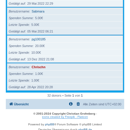
Getätigt auf
29 Mai 2022 22:29
Benutzername
Sabmara
Spenden Summe
5.00€
Letzte Spende
5.00€
Getätigt auf
05 Mai 2022 06:21
Benutzername
pg100185
Spenden Summe
20.00€
Letzte Spende
10.00€
Getätigt auf
13 Dez 2022 21:08
Benutzername
Chrischn
Spenden Summe
1.00€
Letzte Spende
1.00€
Getätigt auf
28 Apr 2022 20:28
32 donors • Seite
1
von
1
Übersicht
Alle Zeiten sind
UTC+02:00
© 2001-2024 Copyright Christian Grohnberg
-
icons created by Freepik - Flaticon
Powered by
phpBB
® Forum Software © phpBB Limited
Deutsche Übersetzung durch
phpBB.de