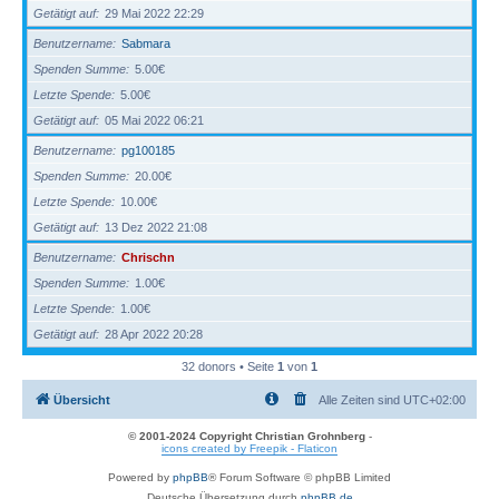
Getätigt auf
29 Mai 2022 22:29
Benutzername
Sabmara
Spenden Summe
5.00€
Letzte Spende
5.00€
Getätigt auf
05 Mai 2022 06:21
Benutzername
pg100185
Spenden Summe
20.00€
Letzte Spende
10.00€
Getätigt auf
13 Dez 2022 21:08
Benutzername
Chrischn
Spenden Summe
1.00€
Letzte Spende
1.00€
Getätigt auf
28 Apr 2022 20:28
32 donors • Seite
1
von
1
Übersicht
Alle Zeiten sind
UTC+02:00
© 2001-2024 Copyright Christian Grohnberg
-
icons created by Freepik - Flaticon
Powered by
phpBB
® Forum Software © phpBB Limited
Deutsche Übersetzung durch
phpBB.de