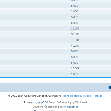
5.00€
2.00€
5.00€
5.00€
20.00€
30.00€
10.00€
40.00€
5.00€
5.00€
5.00€
20.00€
1.00€
© 2001-2024 Copyright Christian Grohnberg
-
icons created by Freepik - Flaticon
Powered by
phpBB
® Forum Software © phpBB Limited
Deutsche Übersetzung durch
phpBB.de