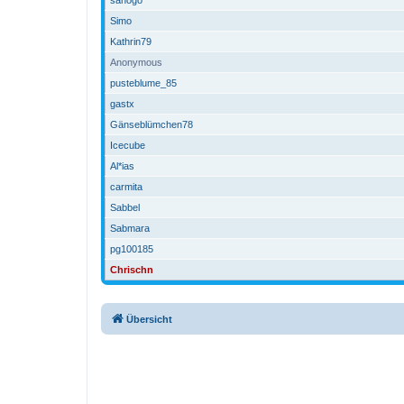
Simo
Kathrin79
Anonymous
pusteblume_85
gastx
Gänseblümchen78
Icecube
Al*ias
carmita
Sabbel
Sabmara
pg100185
Chrischn
Übersicht