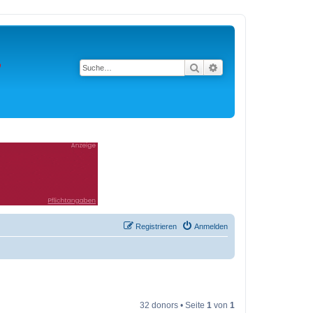
Suche
Erweiterte Suche
Registrieren
Anmelden
32 donors • Seite
1
von
1