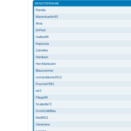
BENUTZERNAME
Randia
Marienkaefer83
Alvia
DrPeet
malfan88
Kapouzia
Zahnifee
Hanibani
HerrMahlzahn
Blausommer
sonnenblume2012
Puschel7981
wir2
Fliege89
Scalpella72
GrünGelbBlau
Kiwi8921
Jananana
sanogo