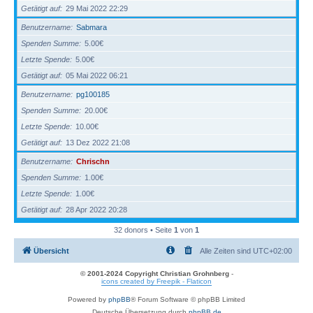
Getätigt auf
29 Mai 2022 22:29
Benutzername
Sabmara
Spenden Summe
5.00€
Letzte Spende
5.00€
Getätigt auf
05 Mai 2022 06:21
Benutzername
pg100185
Spenden Summe
20.00€
Letzte Spende
10.00€
Getätigt auf
13 Dez 2022 21:08
Benutzername
Chrischn
Spenden Summe
1.00€
Letzte Spende
1.00€
Getätigt auf
28 Apr 2022 20:28
32 donors • Seite
1
von
1
Übersicht
Alle Zeiten sind
UTC+02:00
© 2001-2024 Copyright Christian Grohnberg
-
icons created by Freepik - Flaticon
Powered by
phpBB
® Forum Software © phpBB Limited
Deutsche Übersetzung durch
phpBB.de