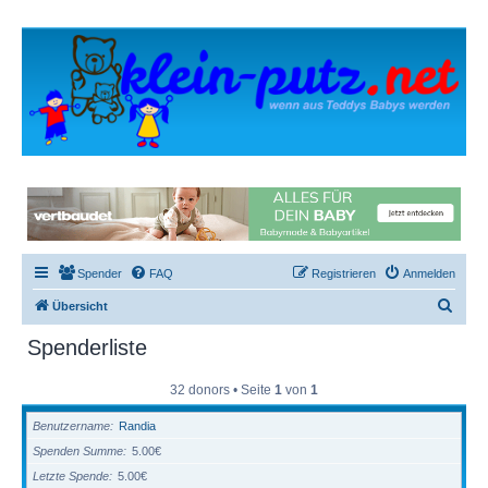
Spender
FAQ
Registrieren
Anmelden
S
Übersicht
u
Spenderliste
c
h
32 donors • Seite
1
von
1
e
Benutzername
Randia
Spenden Summe
5.00€
Letzte Spende
5.00€