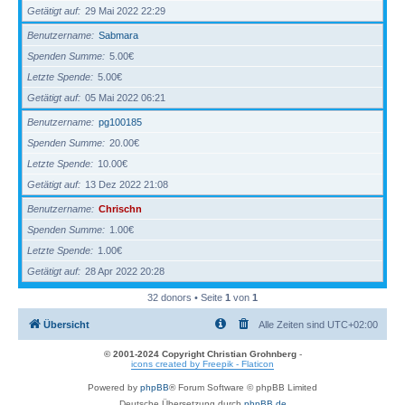
Getätigt auf
29 Mai 2022 22:29
Benutzername
Sabmara
Spenden Summe
5.00€
Letzte Spende
5.00€
Getätigt auf
05 Mai 2022 06:21
Benutzername
pg100185
Spenden Summe
20.00€
Letzte Spende
10.00€
Getätigt auf
13 Dez 2022 21:08
Benutzername
Chrischn
Spenden Summe
1.00€
Letzte Spende
1.00€
Getätigt auf
28 Apr 2022 20:28
32 donors • Seite
1
von
1
Übersicht
Alle Zeiten sind
UTC+02:00
© 2001-2024 Copyright Christian Grohnberg
-
icons created by Freepik - Flaticon
Powered by
phpBB
® Forum Software © phpBB Limited
Deutsche Übersetzung durch
phpBB.de