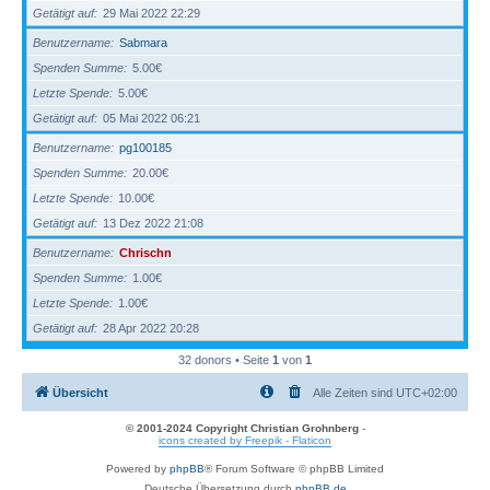
Getätigt auf
29 Mai 2022 22:29
Benutzername
Sabmara
Spenden Summe
5.00€
Letzte Spende
5.00€
Getätigt auf
05 Mai 2022 06:21
Benutzername
pg100185
Spenden Summe
20.00€
Letzte Spende
10.00€
Getätigt auf
13 Dez 2022 21:08
Benutzername
Chrischn
Spenden Summe
1.00€
Letzte Spende
1.00€
Getätigt auf
28 Apr 2022 20:28
32 donors • Seite
1
von
1
Übersicht
Alle Zeiten sind
UTC+02:00
© 2001-2024 Copyright Christian Grohnberg
-
icons created by Freepik - Flaticon
Powered by
phpBB
® Forum Software © phpBB Limited
Deutsche Übersetzung durch
phpBB.de