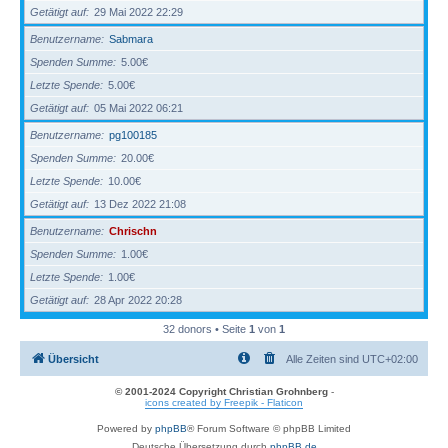
Getätigt auf
29 Mai 2022 22:29
Benutzername
Sabmara
Spenden Summe
5.00€
Letzte Spende
5.00€
Getätigt auf
05 Mai 2022 06:21
Benutzername
pg100185
Spenden Summe
20.00€
Letzte Spende
10.00€
Getätigt auf
13 Dez 2022 21:08
Benutzername
Chrischn
Spenden Summe
1.00€
Letzte Spende
1.00€
Getätigt auf
28 Apr 2022 20:28
32 donors • Seite
1
von
1
Übersicht
Alle Zeiten sind
UTC+02:00
© 2001-2024 Copyright Christian Grohnberg
-
icons created by Freepik - Flaticon
Powered by
phpBB
® Forum Software © phpBB Limited
Deutsche Übersetzung durch
phpBB.de