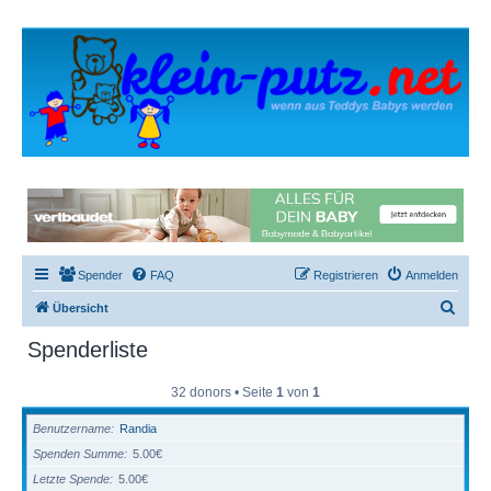
Spender
FAQ
Registrieren
Anmelden
S
Übersicht
u
Spenderliste
c
h
32 donors • Seite
1
von
1
e
Benutzername
Randia
Spenden Summe
5.00€
Letzte Spende
5.00€