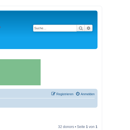
Suche
Erweiterte Suche
Registrieren
Anmelden
32 donors • Seite
1
von
1