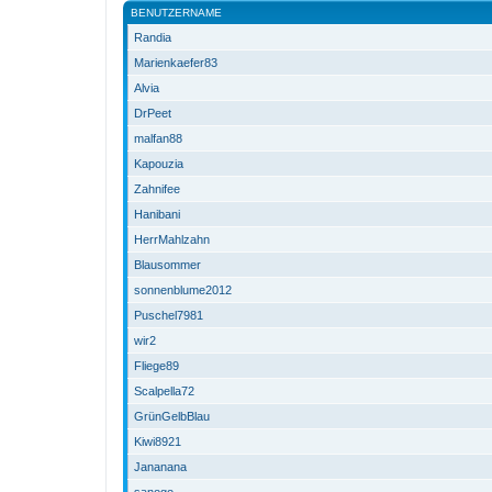
BENUTZERNAME
Randia
Marienkaefer83
Alvia
DrPeet
malfan88
Kapouzia
Zahnifee
Hanibani
HerrMahlzahn
Blausommer
sonnenblume2012
Puschel7981
wir2
Fliege89
Scalpella72
GrünGelbBlau
Kiwi8921
Jananana
sanogo