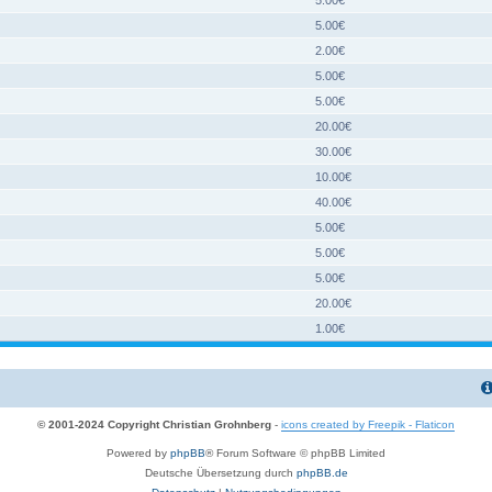
5.00€
2.00€
5.00€
5.00€
20.00€
30.00€
10.00€
40.00€
5.00€
5.00€
5.00€
20.00€
1.00€
© 2001-2024 Copyright Christian Grohnberg
-
icons created by Freepik - Flaticon
Powered by
phpBB
® Forum Software © phpBB Limited
Deutsche Übersetzung durch
phpBB.de