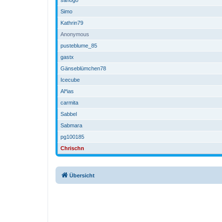
Simo
Kathrin79
Anonymous
pusteblume_85
gastx
Gänseblümchen78
Icecube
Al*ias
carmita
Sabbel
Sabmara
pg100185
Chrischn
Übersicht