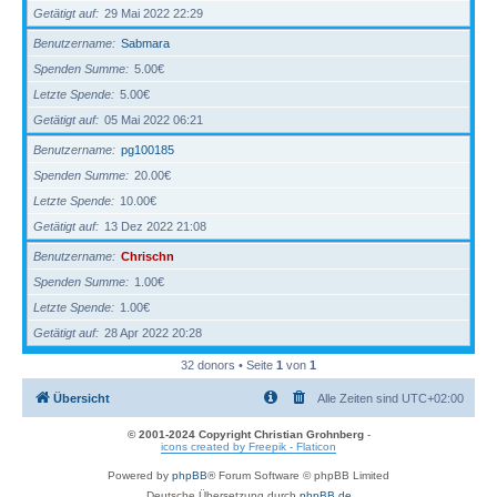
Getätigt auf
29 Mai 2022 22:29
Benutzername
Sabmara
Spenden Summe
5.00€
Letzte Spende
5.00€
Getätigt auf
05 Mai 2022 06:21
Benutzername
pg100185
Spenden Summe
20.00€
Letzte Spende
10.00€
Getätigt auf
13 Dez 2022 21:08
Benutzername
Chrischn
Spenden Summe
1.00€
Letzte Spende
1.00€
Getätigt auf
28 Apr 2022 20:28
32 donors • Seite
1
von
1
Übersicht
Alle Zeiten sind
UTC+02:00
© 2001-2024 Copyright Christian Grohnberg
-
icons created by Freepik - Flaticon
Powered by
phpBB
® Forum Software © phpBB Limited
Deutsche Übersetzung durch
phpBB.de