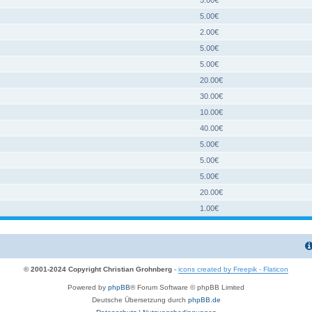
5.00€
2.00€
5.00€
5.00€
20.00€
30.00€
10.00€
40.00€
5.00€
5.00€
5.00€
20.00€
1.00€
© 2001-2024 Copyright Christian Grohnberg
-
icons created by Freepik - Flaticon
Powered by
phpBB
® Forum Software © phpBB Limited
Deutsche Übersetzung durch
phpBB.de