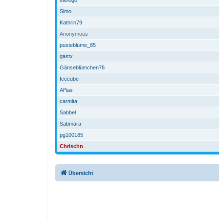
Simo
Kathrin79
Anonymous
pusteblume_85
gastx
Gänseblümchen78
Icecube
Al*ias
carmita
Sabbel
Sabmara
pg100185
Chrischn
Übersicht