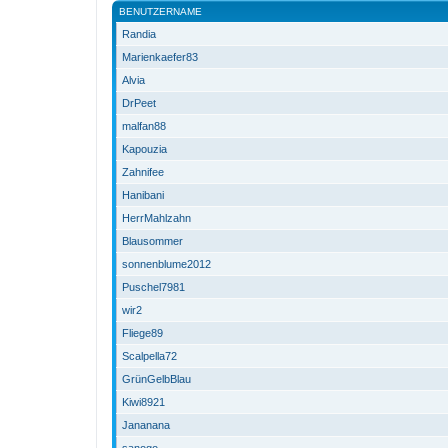
BENUTZERNAME
Randia
Marienkaefer83
Alvia
DrPeet
malfan88
Kapouzia
Zahnifee
Hanibani
HerrMahlzahn
Blausommer
sonnenblume2012
Puschel7981
wir2
Fliege89
Scalpella72
GrünGelbBlau
Kiwi8921
Jananana
sanogo