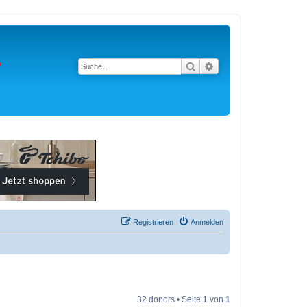
Suche
Erweiterte Suche
Registrieren
Anmelden
32 donors • Seite
1
von
1