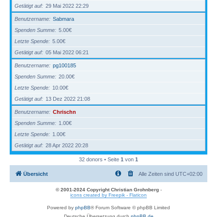
Getätigt auf
29 Mai 2022 22:29
Benutzername
Sabmara
Spenden Summe
5.00€
Letzte Spende
5.00€
Getätigt auf
05 Mai 2022 06:21
Benutzername
pg100185
Spenden Summe
20.00€
Letzte Spende
10.00€
Getätigt auf
13 Dez 2022 21:08
Benutzername
Chrischn
Spenden Summe
1.00€
Letzte Spende
1.00€
Getätigt auf
28 Apr 2022 20:28
32 donors • Seite
1
von
1
Übersicht
Alle Zeiten sind
UTC+02:00
© 2001-2024 Copyright Christian Grohnberg
-
icons created by Freepik - Flaticon
Powered by
phpBB
® Forum Software © phpBB Limited
Deutsche Übersetzung durch
phpBB.de