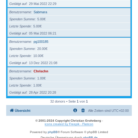
Getätigt auf
29 Mai 2022 22:29
Benutzername
Sabmara
Spenden Summe
5.00€
Letzte Spende
5.00€
Getätigt auf
05 Mai 2022 06:21
Benutzername
pg100185
Spenden Summe
20.00€
Letzte Spende
10.00€
Getätigt auf
13 Dez 2022 21:08
Benutzername
Chrischn
Spenden Summe
1.00€
Letzte Spende
1.00€
Getätigt auf
28 Apr 2022 20:28
32 donors • Seite
1
von
1
Übersicht
Alle Zeiten sind
UTC+02:00
© 2001-2024 Copyright Christian Grohnberg
-
icons created by Freepik - Flaticon
Powered by
phpBB
® Forum Software © phpBB Limited
Deutsche Übersetzung durch
phpBB.de