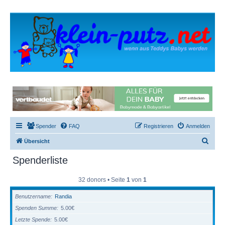
Spender
FAQ
Registrieren
Anmelden
S
Übersicht
u
Spenderliste
c
h
32 donors • Seite
1
von
1
e
Benutzername
Randia
Spenden Summe
5.00€
Letzte Spende
5.00€