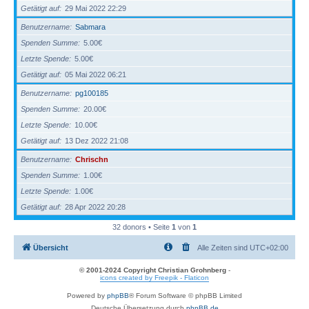
Getätigt auf
29 Mai 2022 22:29
Benutzername
Sabmara
Spenden Summe
5.00€
Letzte Spende
5.00€
Getätigt auf
05 Mai 2022 06:21
Benutzername
pg100185
Spenden Summe
20.00€
Letzte Spende
10.00€
Getätigt auf
13 Dez 2022 21:08
Benutzername
Chrischn
Spenden Summe
1.00€
Letzte Spende
1.00€
Getätigt auf
28 Apr 2022 20:28
32 donors • Seite
1
von
1
Übersicht
Alle Zeiten sind
UTC+02:00
© 2001-2024 Copyright Christian Grohnberg
-
icons created by Freepik - Flaticon
Powered by
phpBB
® Forum Software © phpBB Limited
Deutsche Übersetzung durch
phpBB.de