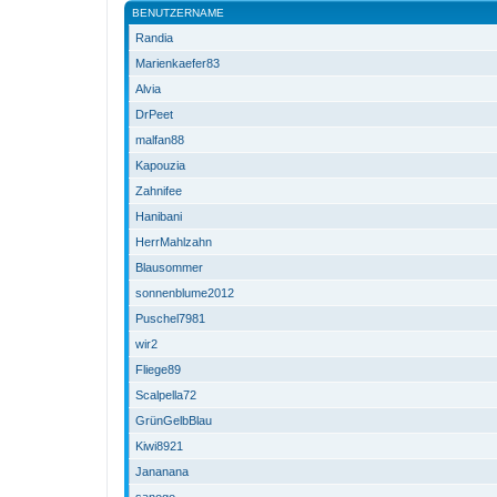
BENUTZERNAME
Randia
Marienkaefer83
Alvia
DrPeet
malfan88
Kapouzia
Zahnifee
Hanibani
HerrMahlzahn
Blausommer
sonnenblume2012
Puschel7981
wir2
Fliege89
Scalpella72
GrünGelbBlau
Kiwi8921
Jananana
sanogo