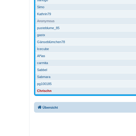
Simo
Kathrin79
Anonymous
pusteblume_85
gastx
Gänseblümchen78
Icecube
Al*ias
carmita
Sabbel
Sabmara
pg100185
Chrischn
Übersicht