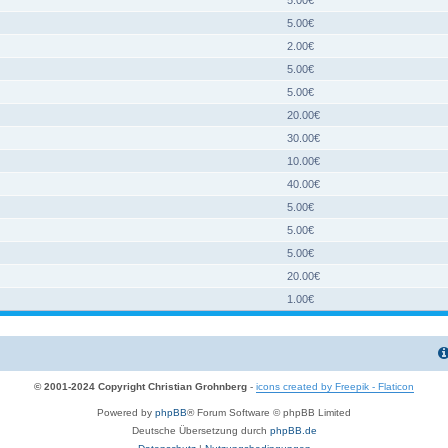
5.00€
2.00€
5.00€
5.00€
20.00€
30.00€
10.00€
40.00€
5.00€
5.00€
5.00€
20.00€
1.00€
© 2001-2024 Copyright Christian Grohnberg
-
icons created by Freepik - Flaticon
Powered by
phpBB
® Forum Software © phpBB Limited
Deutsche Übersetzung durch
phpBB.de