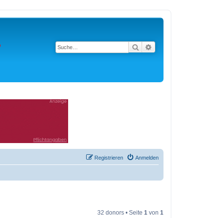
Suche
Erweiterte Suche
Registrieren
Anmelden
32 donors • Seite
1
von
1