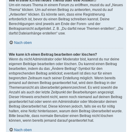
Wie erstelle ich ein neues Thema oder eine Antwort?
Um ein neues Thema in einem Forum zu eröffnen, musst du auf „Neues
Thema“ klicken. Um auf einen Beitrag zu antworten, musst du auf
„Antworten“ klicken. Es könnte sein, dass eine Registrierung
erforderlich ist, bevor du einen Beitrag schreiben kannst. Deine
Berechtigungen sind jeweils am Ende der Foren- und der
Beitragsansicht aufgelistet. Z. B. „Du darfst neue Themen erstellen“, „Du
darfst Dateianhänge erstellen“ usw.
Nach oben
Wie kann ich einen Beitrag bearbeiten oder löschen?
Wenn du nicht Administrator oder Moderator bist, kannst du nur deine
eigenen Beiträge bearbeiten oder löschen. Du kannst einen Beitrag
bearbeiten, indem du das „Ändere Beitrag“-Symbol für den
entsprechenden Beitrag anklickst; eventuell ist dies nur für einen
begrenzten Zeitraum nach seiner Erstellung möglich. Wenn bereits
jemand auf deinen Beitrag geantwortet hat, wird dein Beitrag in der
Themenansicht als überarbeitet gekennzeichnet. Es wird sowohl die
Anzahl als auch der letzte Zeitpunkt der Bearbeitungen angezeigt.
Dieser Hinweis erscheint nicht, wenn noch niemand auf deinen Beitrag
geantwortet hat oder wenn ein Administrator oder Moderator deinen
Beitrag überarbeitet hat. Diese können jedoch, falls sie es für nötig
halten, eine Notiz hinterlassen, warum dein Beitrag überarbeitet wurde.
Bitte beachte, dass normale Benutzer einen Beitrag nicht löschen
können, wenn bereits jemand darauf geantwortet hat.
Nach oben