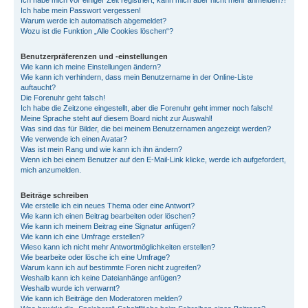
Ich habe mich vor einiger Zeit registriert, kann mich aber nicht mehr anmelden?!
Ich habe mein Passwort vergessen!
Warum werde ich automatisch abgemeldet?
Wozu ist die Funktion „Alle Cookies löschen“?
Benutzerpräferenzen und -einstellungen
Wie kann ich meine Einstellungen ändern?
Wie kann ich verhindern, dass mein Benutzername in der Online-Liste
auftaucht?
Die Forenuhr geht falsch!
Ich habe die Zeitzone eingestellt, aber die Forenuhr geht immer noch falsch!
Meine Sprache steht auf diesem Board nicht zur Auswahl!
Was sind das für Bilder, die bei meinem Benutzernamen angezeigt werden?
Wie verwende ich einen Avatar?
Was ist mein Rang und wie kann ich ihn ändern?
Wenn ich bei einem Benutzer auf den E-Mail-Link klicke, werde ich aufgefordert,
mich anzumelden.
Beiträge schreiben
Wie erstelle ich ein neues Thema oder eine Antwort?
Wie kann ich einen Beitrag bearbeiten oder löschen?
Wie kann ich meinem Beitrag eine Signatur anfügen?
Wie kann ich eine Umfrage erstellen?
Wieso kann ich nicht mehr Antwortmöglichkeiten erstellen?
Wie bearbeite oder lösche ich eine Umfrage?
Warum kann ich auf bestimmte Foren nicht zugreifen?
Weshalb kann ich keine Dateianhänge anfügen?
Weshalb wurde ich verwarnt?
Wie kann ich Beiträge den Moderatoren melden?