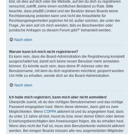
bist, ob dies auf dich oder die Website, auf der du dich zu registrieren
versuchst, zutrifft, ziehe einen rechtlichen Beistand zu Rate. Bitte
beachte, dass phpBB Limited und der Besitzer dieses Boards keine
Rechtsberatung anbieten kann und nicht die Anlaufstelle für
Rechtsangelegenheiten jeglicher Art ist; außer solchen, die unter der
Frage „An wen soll ich mich wenden, falls es Beschwerden oder
juristische Anfragen zu diesem Forum gibt?“ behandelt werden.
Nach oben
Warum kann ich mich nicht registrieren?
Es kann sein, dass die Board-Administration die Registrierung komplett
ausgeschaltet hat, damit sich keine neuen Benutzer mehr anmelden
können. Es könnte auch sein, dass deine IP-Adresse oder der
Benutzername, mit dem du dich registrieren möchtest, gesperrt wurden.
Um Hilfe zu erhalten, wende dich an die Board-Administration.
Nach oben
Ich habe mich registriert, kann mich aber nicht anmelden!
Überprüfe zuerst, ob du den richtigen Benutzernamen und das richtige
Passwort eingegeben hast. Wenn diese stimmen, dann gibt es zwei
Möglichkeiten. Wenn
COPPA
aktiviert ist und du angegeben hast, dass
du unter 13 Jahre alt bist, musst du bzw. einer deiner Eltern oder deiner
Erziehungsberechtigten den Anweisungen folgen, die du erhalten hast.
Wenn dies nicht der Fall ist, muss dein Benutzerkonto vielleicht aktiviert
werden. Bei einigen Boards müssen alle neu angemeldeten Mitglieder