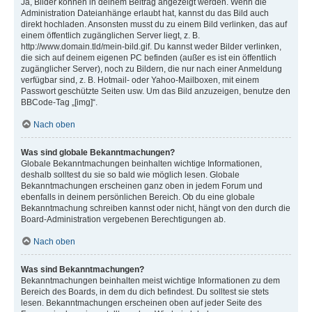
Ja, Bilder können in deinem Beitrag angezeigt werden. Wenn die
Administration Dateianhänge erlaubt hat, kannst du das Bild auch
direkt hochladen. Ansonsten musst du zu einem Bild verlinken, das auf
einem öffentlich zugänglichen Server liegt, z. B.
http://www.domain.tld/mein-bild.gif. Du kannst weder Bilder verlinken,
die sich auf deinem eigenen PC befinden (außer es ist ein öffentlich
zugänglicher Server), noch zu Bildern, die nur nach einer Anmeldung
verfügbar sind, z. B. Hotmail- oder Yahoo-Mailboxen, mit einem
Passwort geschützte Seiten usw. Um das Bild anzuzeigen, benutze den
BBCode-Tag „[img]“.
Nach oben
Was sind globale Bekanntmachungen?
Globale Bekanntmachungen beinhalten wichtige Informationen,
deshalb solltest du sie so bald wie möglich lesen. Globale
Bekanntmachungen erscheinen ganz oben in jedem Forum und
ebenfalls in deinem persönlichen Bereich. Ob du eine globale
Bekanntmachung schreiben kannst oder nicht, hängt von den durch die
Board-Administration vergebenen Berechtigungen ab.
Nach oben
Was sind Bekanntmachungen?
Bekanntmachungen beinhalten meist wichtige Informationen zu dem
Bereich des Boards, in dem du dich befindest. Du solltest sie stets
lesen. Bekanntmachungen erscheinen oben auf jeder Seite des