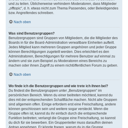
und zu teilen. Üblicherweise verhindern Moderatoren, dass Mitglieder
„offtopic“, d. h. etwas nicht zum Thema Passendes, oder Beleidigendes
bzw. Angreifendes schreiben.
Nach oben
Was sind Benutzergruppen?
Benutzergruppen sind Gruppen von Mitgliedern, die die Mitglieder des
Boards in für die Board-Administration verwaltbare Einheiten aufteilt.
Jedes Mitglied kann mehreren Gruppen angehören und jeder Gruppe
können Berechtigungen zugeteilt werden. Dies erleichtert es den
Administratoren, Berechtigungen für mehrere Benutzer auf einmal zu
ändern und sie zum Beispiel zu Moderatoren eines Bereichs zu
machen oder ihnen Zugriff zu einem nichtöffentlichen Forum zu geben.
Nach oben
Wo finde ich die Benutzergruppen und wie trete ich ihnen bei?
Du findest die Benutzergruppen unter „Benutzergruppen“ im
persönlichen Bereich. Wenn du einer beitreten möchtest, kannst du
dies mit der entsprechenden Schaltfläche machen. Nicht alle Gruppen
sind allgemein offen. Einige erfordern erst eine Freischaltung, andere
können geschlossen sein und weitere sogar versteckt. Wenn die
Gruppe offen ist, kannst du ihr einfach durch die entsprechende
Funktion beitreten; verlangt die Gruppe eine Freischaltung, so kannst
du dich für sie bewerben. Ein Gruppenleiter muss daraufhin deinen
Antrag annehmen. Er könnte fragen, warum du in die Gruppe