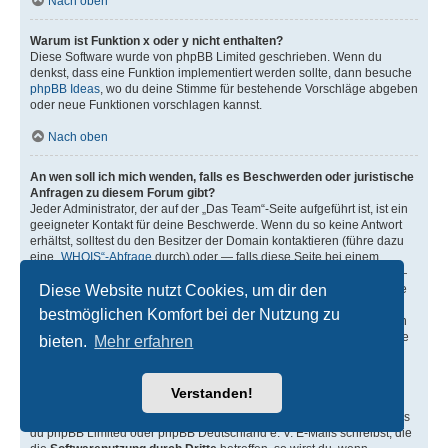
Nach oben
Warum ist Funktion x oder y nicht enthalten?
Diese Software wurde von phpBB Limited geschrieben. Wenn du
denkst, dass eine Funktion implementiert werden sollte, dann besuche
phpBB Ideas
, wo du deine Stimme für bestehende Vorschläge abgeben
oder neue Funktionen vorschlagen kannst.
Nach oben
An wen soll ich mich wenden, falls es Beschwerden oder juristische
Anfragen zu diesem Forum gibt?
Jeder Administrator, der auf der „Das Team“-Seite aufgeführt ist, ist ein
geeigneter Kontakt für deine Beschwerde. Wenn du so keine Antwort
erhältst, solltest du den Besitzer der Domain kontaktieren (führe dazu
eine
„WHOIS“-Abfrage
durch) oder — falls diese Seite bei einem
kostenlosen Webhoster wie z. B. Yahoo!, free.fr, funpic.de usw. liegt —
Diese Website nutzt Cookies, um dir den
den Support oder den Abuse-Kontakt des betreffenden Dienstes. Bitte
beachte, dass phpBB Limited (phpBB.com) und phpBB Deutschland
bestmöglichen Komfort bei der Nutzung zu
e. V. (phpBB.de)
absolut keinen Einfluss
auf die Benutzung oder den
oder die Benutzer der Forensoftware haben und dafür in keiner Weise
bieten.
Mehr erfahren
zur Verantwortung herangezogen werden können. Kontaktiere daher
nie phpBB Limited oder phpBB Deutschland e. V. in Zusammenhang
mit jeglichen juristischen Fragen (Unterlassungserklärungen,
Verstanden!
Haftungsfragen usw.), die
sich nicht direkt
auf die Websiten
phpbb.com, phpbb.de oder die phpBB-Software selbst beziehen. Falls
du phpBB Limited oder phpBB Deutschland e. V. E-Mails schreibst, die