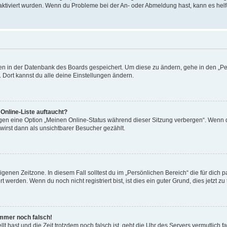
 aktiviert wurden. Wenn du Probleme bei der An- oder Abmeldung hast, kann es helf
ngen in der Datenbank des Boards gespeichert. Um diese zu ändern, gehe in den „Pe
 Dort kannst du alle deine Einstellungen ändern.
Online-Liste auftaucht?
ngen eine Option „Meinen Online-Status während dieser Sitzung verbergen“. Wenn d
irst dann als unsichtbarer Besucher gezählt.
genen Zeitzone. In diesem Fall solltest du im „Persönlichen Bereich“ die für dich pa
werden. Wenn du noch nicht registriert bist, ist dies ein guter Grund, dies jetzt zu 
 immer noch falsch!
ellt hast und die Zeit trotzdem noch falsch ist, geht die Uhr des Servers vermutlich 