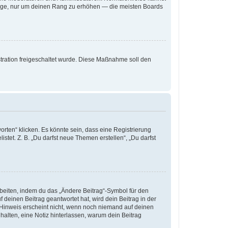
iträge, nur um deinen Rang zu erhöhen — die meisten Boards
istration freigeschaltet wurde. Diese Maßnahme soll den
ten“ klicken. Es könnte sein, dass eine Registrierung
stet. Z. B. „Du darfst neue Themen erstellen“, „Du darfst
rbeiten, indem du das „Ändere Beitrag“-Symbol für den
 deinen Beitrag geantwortet hat, wird dein Beitrag in der
 Hinweis erscheint nicht, wenn noch niemand auf deinen
 halten, eine Notiz hinterlassen, warum dein Beitrag