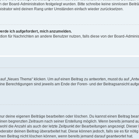
on der Board-Administration festgelegt wurden. Bitte schreibe keine sinnlosen Be
nistrator wird deinen Rang unter Umständen einfach wieder zurücksetzen.
werde ich aufgefordert, mich anzumelden.
nktion für Nachrichten an andere Benutzer nutzen, falls diese von der Board-Admin
f „Neues Thema“ klicken. Um auf einen Beitrag zu antworten, musst du auf „Antwor
eine Berechtigungen sind jeweils am Ende der Foren- und der Beitragsansicht aufgeli
 nur deine eigenen Beiträge bearbeiten oder löschen. Du kannst einen Beitrag bea
 einen begrenzten Zeitraum nach seiner Erstellung möglich. Wenn bereits jemand auf
ohl die Anzahl als auch der letzte Zeitpunkt der Bearbeitungen angezeigt. Dieser
erator deinen Beitrag überarbeitet hat. Diese können jedoch, falls sie es für nötig
inen Beitrag nicht löschen können, wenn bereits jemand darauf geantwortet hat.