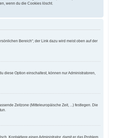
en, wenn du die Cookies löscht.
rsönlichen Bereich“; der Link dazu wird meist oben auf der
u diese Option einschaltest, können nur Administratoren,
ssende Zeitzone (Mitteleuropäische Zeit, ...) festlegen. Die
tun.
falsch. Kontaktiere einen Administrator, damit er das Problem