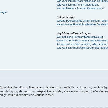
Wie kann ich ein Lesezeichen auf ein Them
Wie kann ich ein Forum abonnieren?
Wie deaktiviere ich meine Abonnements?
trags?
Dateianhänge
Welche Dateianhänge sind in diesem Forum
Kann ich eine Übersicht all meiner Dateianh
phpBB betreffende Fragen
Wer hat diese Forensoftware entwickelt?
Warum ist Funktion x oder y nicht enthalten
An wen soll ich mich wenden, falls es Besc
Wie kann ich einen Administrator des Board
dministration dieses Forums entscheidet, ob du registriert sein musst, um Beiträge z
t zur Verfügung stehen: zum Beispiel Avatarbilder, Private Nachrichten, E-Mail-Vers
igt ist und dir zahlreiche Vorteile bietet.