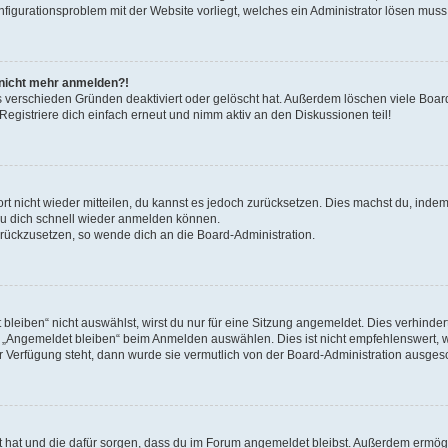
onfigurationsproblem mit der Website vorliegt, welches ein Administrator lösen muss
r nicht mehr anmelden?!
s verschieden Gründen deaktiviert oder gelöscht hat. Außerdem löschen viele Board
gistriere dich einfach erneut und nimm aktiv an den Diskussionen teil!
ort nicht wieder mitteilen, du kannst es jedoch zurücksetzen. Dies machst du, ind
 du dich schnell wieder anmelden können.
zurückzusetzen, so wende dich an die Board-Administration.
eiben“ nicht auswählst, wirst du nur für eine Sitzung angemeldet. Dies verhinde
 „Angemeldet bleiben“ beim Anmelden auswählen. Dies ist nicht empfehlenswert, 
ur Verfügung steht, dann wurde sie vermutlich von der Board-Administration ausgesc
llt hat und die dafür sorgen, dass du im Forum angemeldet bleibst. Außerdem ermö