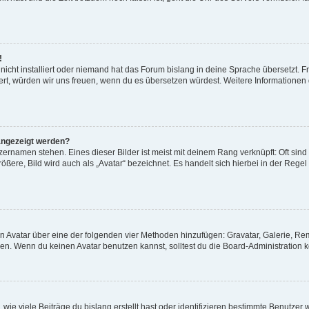
!
icht installiert oder niemand hat das Forum bislang in deine Sprache übersetzt. F
istiert, würden wir uns freuen, wenn du es übersetzen würdest. Weitere Information
angezeigt werden?
ernamen stehen. Eines dieser Bilder ist meist mit deinem Rang verknüpft: Oft sind
ßere, Bild wird auch als „Avatar“ bezeichnet. Es handelt sich hierbei in der Regel
nen Avatar über eine der folgenden vier Methoden hinzufügen: Gravatar, Galerie, 
. Wenn du keinen Avatar benutzen kannst, solltest du die Board-Administration k
ie viele Beiträge du bislang erstellt hast oder identifizieren bestimmte Benutze