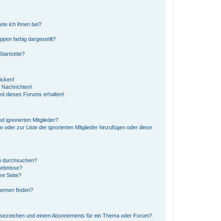
ete ich ihnen bei?
en farbig dargestellt?
tartseite?
icken!
 Nachrichten!
ed dieses Forums erhalten!
d ignorierten Mitglieder?
e oder zur Liste der ignorierten Mitglieder hinzufügen oder diese
en durchsuchen?
gebnisse?
re Seite?
hemen finden?
esezeichen und einem Abonnements für ein Thema oder Forum?