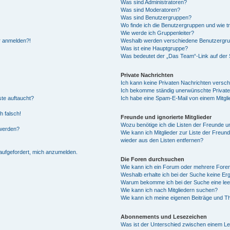
Was sind Administratoren?
Was sind Moderatoren?
Was sind Benutzergruppen?
Wo finde ich die Benutzergruppen und wie tr
Wie werde ich Gruppenleiter?
hr anmelden?!
Weshalb werden verschiedene Benutzergrupp
Was ist eine Hauptgruppe?
Was bedeutet der „Das Team“-Link auf der S
Private Nachrichten
Ich kann keine Privaten Nachrichten versch
Ich bekomme ständig unerwünschte Private
ste auftaucht?
Ich habe eine Spam-E-Mail von einem Mitgli
h falsch!
Freunde und ignorierte Mitglieder
Wozu benötige ich die Listen der Freunde un
 werden?
Wie kann ich Mitglieder zur Liste der Freund
wieder aus den Listen entfernen?
 aufgefordert, mich anzumelden.
Die Foren durchsuchen
Wie kann ich ein Forum oder mehrere For
Weshalb erhalte ich bei der Suche keine Er
Warum bekomme ich bei der Suche eine lee
Wie kann ich nach Mitgliedern suchen?
Wie kann ich meine eigenen Beiträge und T
Abonnements und Lesezeichen
Was ist der Unterschied zwischen einem L