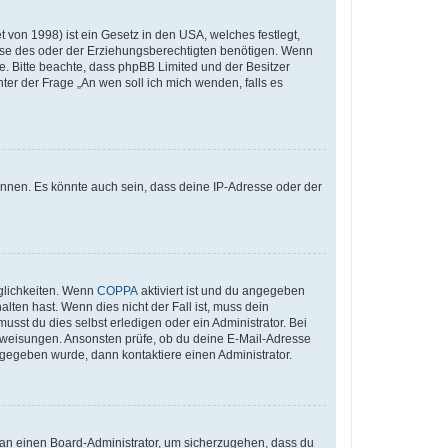
 von 1998) ist ein Gesetz in den USA, welches festlegt,
ise des oder der Erziehungsberechtigten benötigen. Wenn
Rate. Bitte beachte, dass phpBB Limited und der Besitzer
ter der Frage „An wen soll ich mich wenden, falls es
önnen. Es könnte auch sein, dass deine IP-Adresse oder der
glichkeiten. Wenn
COPPA
aktiviert ist und du angegeben
lten hast. Wenn dies nicht der Fall ist, muss dein
usst du dies selbst erledigen oder ein Administrator. Bei
n Anweisungen. Ansonsten prüfe, ob du deine E-Mail-Adresse
ngegeben wurde, dann kontaktiere einen Administrator.
h an einen Board-Administrator, um sicherzugehen, dass du