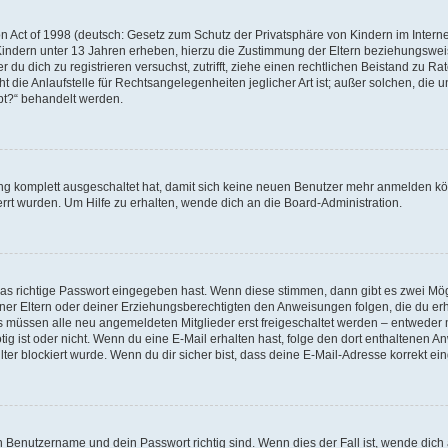
 Act of 1998 (deutsch: Gesetz zum Schutz der Privatsphäre von Kindern im Internet
Kindern unter 13 Jahren erheben, hierzu die Zustimmung der Eltern beziehungswe
der du dich zu registrieren versuchst, zutrifft, ziehe einen rechtlichen Beistand zu 
die Anlaufstelle für Rechtsangelegenheiten jeglicher Art ist; außer solchen, die un
bt?“ behandelt werden.
ung komplett ausgeschaltet hat, damit sich keine neuen Benutzer mehr anmelden k
rrt wurden. Um Hilfe zu erhalten, wende dich an die Board-Administration.
!
das richtige Passwort eingegeben hast. Wenn diese stimmen, dann gibt es zwei Mö
einer Eltern oder deiner Erziehungsberechtigten den Anweisungen folgen, die du erha
ds müssen alle neu angemeldeten Mitglieder erst freigeschaltet werden – entweder m
nötig ist oder nicht. Wenn du eine E-Mail erhalten hast, folge den dort enthaltene
er blockiert wurde. Wenn du dir sicher bist, dass deine E-Mail-Adresse korrekt ei
in Benutzername und dein Passwort richtig sind. Wenn dies der Fall ist, wende dic