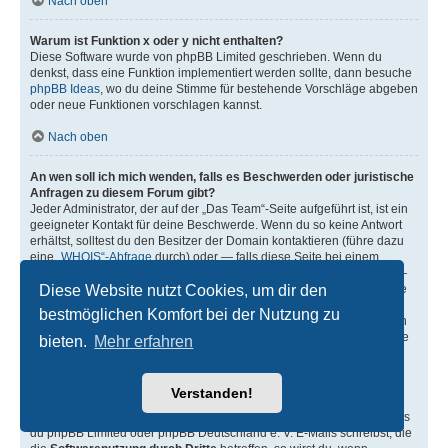
Nach oben
Warum ist Funktion x oder y nicht enthalten?
Diese Software wurde von phpBB Limited geschrieben. Wenn du
denkst, dass eine Funktion implementiert werden sollte, dann besuche
phpBB Ideas
, wo du deine Stimme für bestehende Vorschläge abgeben
oder neue Funktionen vorschlagen kannst.
Nach oben
An wen soll ich mich wenden, falls es Beschwerden oder juristische
Anfragen zu diesem Forum gibt?
Jeder Administrator, der auf der „Das Team“-Seite aufgeführt ist, ist ein
geeigneter Kontakt für deine Beschwerde. Wenn du so keine Antwort
erhältst, solltest du den Besitzer der Domain kontaktieren (führe dazu
eine
„WHOIS“-Abfrage
durch) oder — falls diese Seite bei einem
kostenlosen Webhoster wie z. B. Yahoo!, free.fr, funpic.de usw. liegt —
Diese Website nutzt Cookies, um dir den
den Support oder den Abuse-Kontakt des betreffenden Dienstes. Bitte
beachte, dass phpBB Limited (phpBB.com) und phpBB Deutschland
bestmöglichen Komfort bei der Nutzung zu
e. V. (phpBB.de)
absolut keinen Einfluss
auf die Benutzung oder den
oder die Benutzer der Forensoftware haben und dafür in keiner Weise
bieten.
Mehr erfahren
zur Verantwortung herangezogen werden können. Kontaktiere daher
nie phpBB Limited oder phpBB Deutschland e. V. in Zusammenhang
mit jeglichen juristischen Fragen (Unterlassungserklärungen,
Verstanden!
Haftungsfragen usw.), die
sich nicht direkt
auf die Websiten
phpbb.com, phpbb.de oder die phpBB-Software selbst beziehen. Falls
du phpBB Limited oder phpBB Deutschland e. V. E-Mails schreibst, die