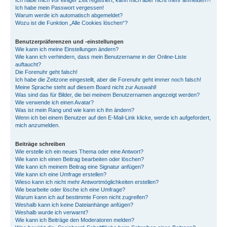
Ich habe mich vor einiger Zeit registriert, kann mich aber nicht mehr anmelden?!
Ich habe mein Passwort vergessen!
Warum werde ich automatisch abgemeldet?
Wozu ist die Funktion „Alle Cookies löschen“?
Benutzerpräferenzen und -einstellungen
Wie kann ich meine Einstellungen ändern?
Wie kann ich verhindern, dass mein Benutzername in der Online-Liste
auftaucht?
Die Forenuhr geht falsch!
Ich habe die Zeitzone eingestellt, aber die Forenuhr geht immer noch falsch!
Meine Sprache steht auf diesem Board nicht zur Auswahl!
Was sind das für Bilder, die bei meinem Benutzernamen angezeigt werden?
Wie verwende ich einen Avatar?
Was ist mein Rang und wie kann ich ihn ändern?
Wenn ich bei einem Benutzer auf den E-Mail-Link klicke, werde ich aufgefordert,
mich anzumelden.
Beiträge schreiben
Wie erstelle ich ein neues Thema oder eine Antwort?
Wie kann ich einen Beitrag bearbeiten oder löschen?
Wie kann ich meinem Beitrag eine Signatur anfügen?
Wie kann ich eine Umfrage erstellen?
Wieso kann ich nicht mehr Antwortmöglichkeiten erstellen?
Wie bearbeite oder lösche ich eine Umfrage?
Warum kann ich auf bestimmte Foren nicht zugreifen?
Weshalb kann ich keine Dateianhänge anfügen?
Weshalb wurde ich verwarnt?
Wie kann ich Beiträge den Moderatoren melden?