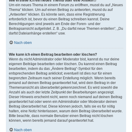
Wie erstelle ich ein neues Thema oder eine Antwort?
Um ein neues Thema in einem Forum zu eröffnen, musst du auf „Neues
Thema“ klicken. Um auf einen Beitrag zu antworten, musst du auf
„Antworten“ klicken. Es könnte sein, dass eine Registrierung
erforderlich ist, bevor du einen Beitrag schreiben kannst. Deine
Berechtigungen sind jeweils am Ende der Foren- und der
Beitragsansicht aufgelistet. Z. B. „Du darfst neue Themen erstellen“, „Du
darfst Dateianhänge erstellen“ usw.
Nach oben
Wie kann ich einen Beitrag bearbeiten oder löschen?
Wenn du nicht Administrator oder Moderator bist, kannst du nur deine
eigenen Beiträge bearbeiten oder löschen. Du kannst einen Beitrag
bearbeiten, indem du das „Ändere Beitrag“-Symbol für den
entsprechenden Beitrag anklickst; eventuell ist dies nur für einen
begrenzten Zeitraum nach seiner Erstellung möglich. Wenn bereits
jemand auf deinen Beitrag geantwortet hat, wird dein Beitrag in der
Themenansicht als überarbeitet gekennzeichnet. Es wird sowohl die
Anzahl als auch der letzte Zeitpunkt der Bearbeitungen angezeigt.
Dieser Hinweis erscheint nicht, wenn noch niemand auf deinen Beitrag
geantwortet hat oder wenn ein Administrator oder Moderator deinen
Beitrag überarbeitet hat. Diese können jedoch, falls sie es für nötig
halten, eine Notiz hinterlassen, warum dein Beitrag überarbeitet wurde.
Bitte beachte, dass normale Benutzer einen Beitrag nicht löschen
können, wenn bereits jemand darauf geantwortet hat.
Nach oben