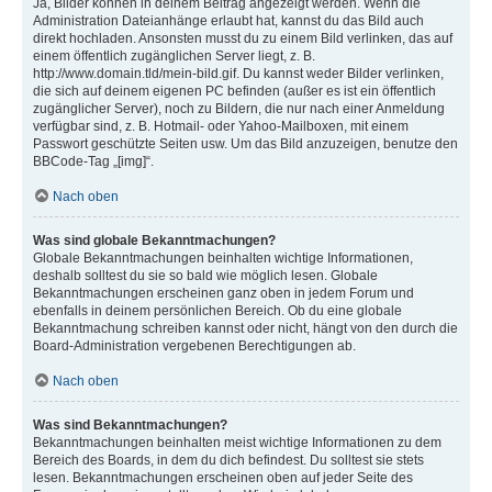
Ja, Bilder können in deinem Beitrag angezeigt werden. Wenn die
Administration Dateianhänge erlaubt hat, kannst du das Bild auch
direkt hochladen. Ansonsten musst du zu einem Bild verlinken, das auf
einem öffentlich zugänglichen Server liegt, z. B.
http://www.domain.tld/mein-bild.gif. Du kannst weder Bilder verlinken,
die sich auf deinem eigenen PC befinden (außer es ist ein öffentlich
zugänglicher Server), noch zu Bildern, die nur nach einer Anmeldung
verfügbar sind, z. B. Hotmail- oder Yahoo-Mailboxen, mit einem
Passwort geschützte Seiten usw. Um das Bild anzuzeigen, benutze den
BBCode-Tag „[img]“.
Nach oben
Was sind globale Bekanntmachungen?
Globale Bekanntmachungen beinhalten wichtige Informationen,
deshalb solltest du sie so bald wie möglich lesen. Globale
Bekanntmachungen erscheinen ganz oben in jedem Forum und
ebenfalls in deinem persönlichen Bereich. Ob du eine globale
Bekanntmachung schreiben kannst oder nicht, hängt von den durch die
Board-Administration vergebenen Berechtigungen ab.
Nach oben
Was sind Bekanntmachungen?
Bekanntmachungen beinhalten meist wichtige Informationen zu dem
Bereich des Boards, in dem du dich befindest. Du solltest sie stets
lesen. Bekanntmachungen erscheinen oben auf jeder Seite des