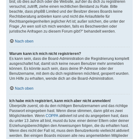
bist, ob dies auf dich oder die Website, auf der du dich zu registrieren
versuchst, zutrifft, ziehe einen rechtlichen Beistand zu Rate. Bitte
beachte, dass phpBB Limited und der Besitzer dieses Boards keine
Rechtsberatung anbieten kann und nicht die Anlaufstelle für
Rechtsangelegenheiten jeglicher Art ist; außer solchen, die unter der
Frage „An wen soll ich mich wenden, falls es Beschwerden oder
juristische Anfragen zu diesem Forum gibt?“ behandelt werden.
Nach oben
Warum kann ich mich nicht registrieren?
Es kann sein, dass die Board-Administration die Registrierung komplett
ausgeschaltet hat, damit sich keine neuen Benutzer mehr anmelden
können. Es könnte auch sein, dass deine IP-Adresse oder der
Benutzername, mit dem du dich registrieren möchtest, gesperrt wurden.
Um Hilfe zu erhalten, wende dich an die Board-Administration.
Nach oben
Ich habe mich registriert, kann mich aber nicht anmelden!
Überprüfe zuerst, ob du den richtigen Benutzernamen und das richtige
Passwort eingegeben hast. Wenn diese stimmen, dann gibt es zwei
Möglichkeiten. Wenn
COPPA
aktiviert ist und du angegeben hast, dass
du unter 13 Jahre alt bist, musst du bzw. einer deiner Eltern oder deiner
Erziehungsberechtigten den Anweisungen folgen, die du erhalten hast.
Wenn dies nicht der Fall ist, muss dein Benutzerkonto vielleicht aktiviert
werden. Bei einigen Boards müssen alle neu angemeldeten Mitglieder