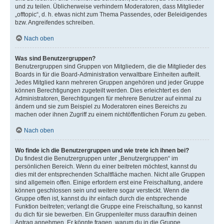
und zu teilen. Üblicherweise verhindern Moderatoren, dass Mitglieder
„offtopic“, d. h. etwas nicht zum Thema Passendes, oder Beleidigendes
bzw. Angreifendes schreiben.
Nach oben
Was sind Benutzergruppen?
Benutzergruppen sind Gruppen von Mitgliedern, die die Mitglieder des
Boards in für die Board-Administration verwaltbare Einheiten aufteilt.
Jedes Mitglied kann mehreren Gruppen angehören und jeder Gruppe
können Berechtigungen zugeteilt werden. Dies erleichtert es den
Administratoren, Berechtigungen für mehrere Benutzer auf einmal zu
ändern und sie zum Beispiel zu Moderatoren eines Bereichs zu
machen oder ihnen Zugriff zu einem nichtöffentlichen Forum zu geben.
Nach oben
Wo finde ich die Benutzergruppen und wie trete ich ihnen bei?
Du findest die Benutzergruppen unter „Benutzergruppen“ im
persönlichen Bereich. Wenn du einer beitreten möchtest, kannst du
dies mit der entsprechenden Schaltfläche machen. Nicht alle Gruppen
sind allgemein offen. Einige erfordern erst eine Freischaltung, andere
können geschlossen sein und weitere sogar versteckt. Wenn die
Gruppe offen ist, kannst du ihr einfach durch die entsprechende
Funktion beitreten; verlangt die Gruppe eine Freischaltung, so kannst
du dich für sie bewerben. Ein Gruppenleiter muss daraufhin deinen
Antrag annehmen. Er könnte fragen, warum du in die Gruppe