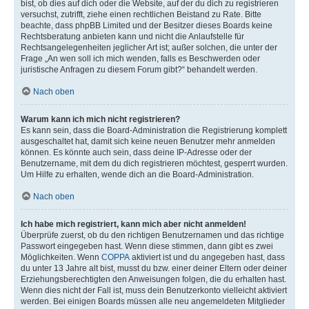
bist, ob dies auf dich oder die Website, auf der du dich zu registrieren
versuchst, zutrifft, ziehe einen rechtlichen Beistand zu Rate. Bitte
beachte, dass phpBB Limited und der Besitzer dieses Boards keine
Rechtsberatung anbieten kann und nicht die Anlaufstelle für
Rechtsangelegenheiten jeglicher Art ist; außer solchen, die unter der
Frage „An wen soll ich mich wenden, falls es Beschwerden oder
juristische Anfragen zu diesem Forum gibt?“ behandelt werden.
Nach oben
Warum kann ich mich nicht registrieren?
Es kann sein, dass die Board-Administration die Registrierung komplett
ausgeschaltet hat, damit sich keine neuen Benutzer mehr anmelden
können. Es könnte auch sein, dass deine IP-Adresse oder der
Benutzername, mit dem du dich registrieren möchtest, gesperrt wurden.
Um Hilfe zu erhalten, wende dich an die Board-Administration.
Nach oben
Ich habe mich registriert, kann mich aber nicht anmelden!
Überprüfe zuerst, ob du den richtigen Benutzernamen und das richtige
Passwort eingegeben hast. Wenn diese stimmen, dann gibt es zwei
Möglichkeiten. Wenn
COPPA
aktiviert ist und du angegeben hast, dass
du unter 13 Jahre alt bist, musst du bzw. einer deiner Eltern oder deiner
Erziehungsberechtigten den Anweisungen folgen, die du erhalten hast.
Wenn dies nicht der Fall ist, muss dein Benutzerkonto vielleicht aktiviert
werden. Bei einigen Boards müssen alle neu angemeldeten Mitglieder