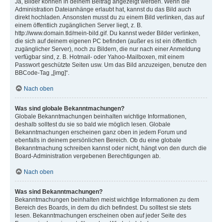
Ja, Bilder können in deinem Beitrag angezeigt werden. Wenn die
Administration Dateianhänge erlaubt hat, kannst du das Bild auch
direkt hochladen. Ansonsten musst du zu einem Bild verlinken, das auf
einem öffentlich zugänglichen Server liegt, z. B.
http://www.domain.tld/mein-bild.gif. Du kannst weder Bilder verlinken,
die sich auf deinem eigenen PC befinden (außer es ist ein öffentlich
zugänglicher Server), noch zu Bildern, die nur nach einer Anmeldung
verfügbar sind, z. B. Hotmail- oder Yahoo-Mailboxen, mit einem
Passwort geschützte Seiten usw. Um das Bild anzuzeigen, benutze den
BBCode-Tag „[img]“.
Nach oben
Was sind globale Bekanntmachungen?
Globale Bekanntmachungen beinhalten wichtige Informationen,
deshalb solltest du sie so bald wie möglich lesen. Globale
Bekanntmachungen erscheinen ganz oben in jedem Forum und
ebenfalls in deinem persönlichen Bereich. Ob du eine globale
Bekanntmachung schreiben kannst oder nicht, hängt von den durch die
Board-Administration vergebenen Berechtigungen ab.
Nach oben
Was sind Bekanntmachungen?
Bekanntmachungen beinhalten meist wichtige Informationen zu dem
Bereich des Boards, in dem du dich befindest. Du solltest sie stets
lesen. Bekanntmachungen erscheinen oben auf jeder Seite des