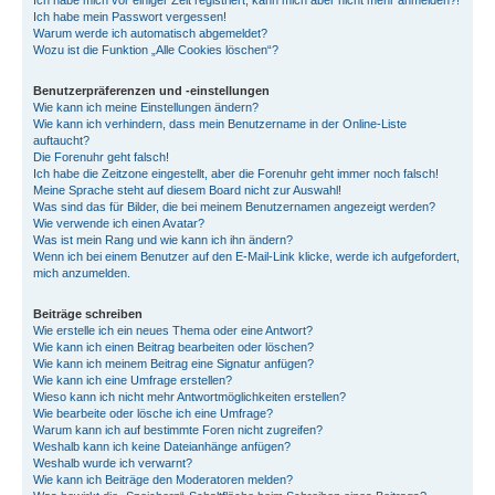
Ich habe mich vor einiger Zeit registriert, kann mich aber nicht mehr anmelden?!
Ich habe mein Passwort vergessen!
Warum werde ich automatisch abgemeldet?
Wozu ist die Funktion „Alle Cookies löschen“?
Benutzerpräferenzen und -einstellungen
Wie kann ich meine Einstellungen ändern?
Wie kann ich verhindern, dass mein Benutzername in der Online-Liste
auftaucht?
Die Forenuhr geht falsch!
Ich habe die Zeitzone eingestellt, aber die Forenuhr geht immer noch falsch!
Meine Sprache steht auf diesem Board nicht zur Auswahl!
Was sind das für Bilder, die bei meinem Benutzernamen angezeigt werden?
Wie verwende ich einen Avatar?
Was ist mein Rang und wie kann ich ihn ändern?
Wenn ich bei einem Benutzer auf den E-Mail-Link klicke, werde ich aufgefordert,
mich anzumelden.
Beiträge schreiben
Wie erstelle ich ein neues Thema oder eine Antwort?
Wie kann ich einen Beitrag bearbeiten oder löschen?
Wie kann ich meinem Beitrag eine Signatur anfügen?
Wie kann ich eine Umfrage erstellen?
Wieso kann ich nicht mehr Antwortmöglichkeiten erstellen?
Wie bearbeite oder lösche ich eine Umfrage?
Warum kann ich auf bestimmte Foren nicht zugreifen?
Weshalb kann ich keine Dateianhänge anfügen?
Weshalb wurde ich verwarnt?
Wie kann ich Beiträge den Moderatoren melden?