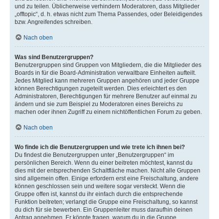
und zu teilen. Üblicherweise verhindern Moderatoren, dass Mitglieder
„offtopic“, d. h. etwas nicht zum Thema Passendes, oder Beleidigendes
bzw. Angreifendes schreiben.
Nach oben
Was sind Benutzergruppen?
Benutzergruppen sind Gruppen von Mitgliedern, die die Mitglieder des
Boards in für die Board-Administration verwaltbare Einheiten aufteilt.
Jedes Mitglied kann mehreren Gruppen angehören und jeder Gruppe
können Berechtigungen zugeteilt werden. Dies erleichtert es den
Administratoren, Berechtigungen für mehrere Benutzer auf einmal zu
ändern und sie zum Beispiel zu Moderatoren eines Bereichs zu
machen oder ihnen Zugriff zu einem nichtöffentlichen Forum zu geben.
Nach oben
Wo finde ich die Benutzergruppen und wie trete ich ihnen bei?
Du findest die Benutzergruppen unter „Benutzergruppen“ im
persönlichen Bereich. Wenn du einer beitreten möchtest, kannst du
dies mit der entsprechenden Schaltfläche machen. Nicht alle Gruppen
sind allgemein offen. Einige erfordern erst eine Freischaltung, andere
können geschlossen sein und weitere sogar versteckt. Wenn die
Gruppe offen ist, kannst du ihr einfach durch die entsprechende
Funktion beitreten; verlangt die Gruppe eine Freischaltung, so kannst
du dich für sie bewerben. Ein Gruppenleiter muss daraufhin deinen
Antrag annehmen. Er könnte fragen, warum du in die Gruppe