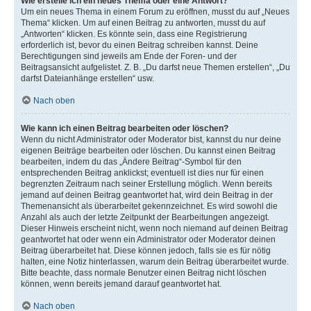
Wie erstelle ich ein neues Thema oder eine Antwort?
Um ein neues Thema in einem Forum zu eröffnen, musst du auf „Neues
Thema“ klicken. Um auf einen Beitrag zu antworten, musst du auf
„Antworten“ klicken. Es könnte sein, dass eine Registrierung
erforderlich ist, bevor du einen Beitrag schreiben kannst. Deine
Berechtigungen sind jeweils am Ende der Foren- und der
Beitragsansicht aufgelistet. Z. B. „Du darfst neue Themen erstellen“, „Du
darfst Dateianhänge erstellen“ usw.
Nach oben
Wie kann ich einen Beitrag bearbeiten oder löschen?
Wenn du nicht Administrator oder Moderator bist, kannst du nur deine
eigenen Beiträge bearbeiten oder löschen. Du kannst einen Beitrag
bearbeiten, indem du das „Ändere Beitrag“-Symbol für den
entsprechenden Beitrag anklickst; eventuell ist dies nur für einen
begrenzten Zeitraum nach seiner Erstellung möglich. Wenn bereits
jemand auf deinen Beitrag geantwortet hat, wird dein Beitrag in der
Themenansicht als überarbeitet gekennzeichnet. Es wird sowohl die
Anzahl als auch der letzte Zeitpunkt der Bearbeitungen angezeigt.
Dieser Hinweis erscheint nicht, wenn noch niemand auf deinen Beitrag
geantwortet hat oder wenn ein Administrator oder Moderator deinen
Beitrag überarbeitet hat. Diese können jedoch, falls sie es für nötig
halten, eine Notiz hinterlassen, warum dein Beitrag überarbeitet wurde.
Bitte beachte, dass normale Benutzer einen Beitrag nicht löschen
können, wenn bereits jemand darauf geantwortet hat.
Nach oben