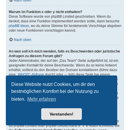
Nach oben
Warum ist Funktion x oder y nicht enthalten?
Diese Software wurde von phpBB Limited geschrieben. Wenn du
denkst, dass eine Funktion implementiert werden sollte, dann besuche
phpBB Ideas
, wo du deine Stimme für bestehende Vorschläge abgeben
oder neue Funktionen vorschlagen kannst.
Nach oben
An wen soll ich mich wenden, falls es Beschwerden oder juristische
Anfragen zu diesem Forum gibt?
Jeder Administrator, der auf der „Das Team“-Seite aufgeführt ist, ist ein
geeigneter Kontakt für deine Beschwerde. Wenn du so keine Antwort
erhältst, solltest du den Besitzer der Domain kontaktieren (führe dazu
eine
„WHOIS“-Abfrage
durch) oder — falls diese Seite bei einem
kostenlosen Webhoster wie z. B. Yahoo!, free.fr, funpic.de usw. liegt —
Diese Website nutzt Cookies, um dir den
den Support oder den Abuse-Kontakt des betreffenden Dienstes. Bitte
beachte, dass phpBB Limited (phpBB.com) und phpBB Deutschland
bestmöglichen Komfort bei der Nutzung zu
e. V. (phpBB.de)
absolut keinen Einfluss
auf die Benutzung oder den
oder die Benutzer der Forensoftware haben und dafür in keiner Weise
bieten.
Mehr erfahren
zur Verantwortung herangezogen werden können. Kontaktiere daher
nie phpBB Limited oder phpBB Deutschland e. V. in Zusammenhang
mit jeglichen juristischen Fragen (Unterlassungserklärungen,
Verstanden!
Haftungsfragen usw.), die
sich nicht direkt
auf die Websiten
phpbb.com, phpbb.de oder die phpBB-Software selbst beziehen. Falls
du phpBB Limited oder phpBB Deutschland e. V. E-Mails schreibst, die