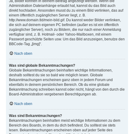
Ja, Bilder können in deinem Beitrag angezeigt werden. Wenn die
Administration Dateianhänge erlaubt hat, kannst du das Bild auch
direkt hochladen. Ansonsten musst du zu einem Bild verlinken, das auf
einem öffentlich zugänglichen Server liegt, z. B.
http://www.domain.tld/mein-bild.gif. Du kannst weder Bilder verlinken,
die sich auf deinem eigenen PC befinden (außer es ist ein öffentlich
zugänglicher Server), noch zu Bildern, die nur nach einer Anmeldung
verfügbar sind, z. B. Hotmail- oder Yahoo-Mailboxen, mit einem
Passwort geschützte Seiten usw. Um das Bild anzuzeigen, benutze den
BBCode-Tag „[img]“.
Nach oben
Was sind globale Bekanntmachungen?
Globale Bekanntmachungen beinhalten wichtige Informationen,
deshalb solltest du sie so bald wie möglich lesen. Globale
Bekanntmachungen erscheinen ganz oben in jedem Forum und
ebenfalls in deinem persönlichen Bereich. Ob du eine globale
Bekanntmachung schreiben kannst oder nicht, hängt von den durch die
Board-Administration vergebenen Berechtigungen ab.
Nach oben
Was sind Bekanntmachungen?
Bekanntmachungen beinhalten meist wichtige Informationen zu dem
Bereich des Boards, in dem du dich befindest. Du solltest sie stets
lesen. Bekanntmachungen erscheinen oben auf jeder Seite des