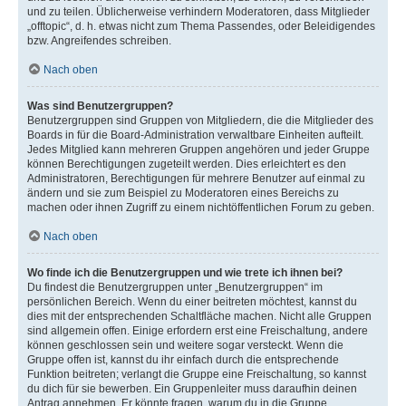
und zu teilen. Üblicherweise verhindern Moderatoren, dass Mitglieder
„offtopic“, d. h. etwas nicht zum Thema Passendes, oder Beleidigendes
bzw. Angreifendes schreiben.
Nach oben
Was sind Benutzergruppen?
Benutzergruppen sind Gruppen von Mitgliedern, die die Mitglieder des
Boards in für die Board-Administration verwaltbare Einheiten aufteilt.
Jedes Mitglied kann mehreren Gruppen angehören und jeder Gruppe
können Berechtigungen zugeteilt werden. Dies erleichtert es den
Administratoren, Berechtigungen für mehrere Benutzer auf einmal zu
ändern und sie zum Beispiel zu Moderatoren eines Bereichs zu
machen oder ihnen Zugriff zu einem nichtöffentlichen Forum zu geben.
Nach oben
Wo finde ich die Benutzergruppen und wie trete ich ihnen bei?
Du findest die Benutzergruppen unter „Benutzergruppen“ im
persönlichen Bereich. Wenn du einer beitreten möchtest, kannst du
dies mit der entsprechenden Schaltfläche machen. Nicht alle Gruppen
sind allgemein offen. Einige erfordern erst eine Freischaltung, andere
können geschlossen sein und weitere sogar versteckt. Wenn die
Gruppe offen ist, kannst du ihr einfach durch die entsprechende
Funktion beitreten; verlangt die Gruppe eine Freischaltung, so kannst
du dich für sie bewerben. Ein Gruppenleiter muss daraufhin deinen
Antrag annehmen. Er könnte fragen, warum du in die Gruppe