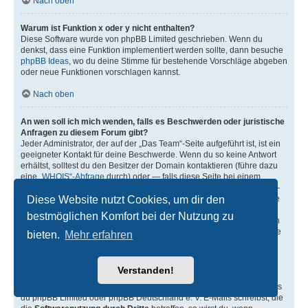
Nach oben
Warum ist Funktion x oder y nicht enthalten?
Diese Software wurde von phpBB Limited geschrieben. Wenn du
denkst, dass eine Funktion implementiert werden sollte, dann besuche
phpBB Ideas
, wo du deine Stimme für bestehende Vorschläge abgeben
oder neue Funktionen vorschlagen kannst.
Nach oben
An wen soll ich mich wenden, falls es Beschwerden oder juristische
Anfragen zu diesem Forum gibt?
Jeder Administrator, der auf der „Das Team“-Seite aufgeführt ist, ist ein
geeigneter Kontakt für deine Beschwerde. Wenn du so keine Antwort
erhältst, solltest du den Besitzer der Domain kontaktieren (führe dazu
eine
„WHOIS“-Abfrage
durch) oder — falls diese Seite bei einem
kostenlosen Webhoster wie z. B. Yahoo!, free.fr, funpic.de usw. liegt —
Diese Website nutzt Cookies, um dir den
den Support oder den Abuse-Kontakt des betreffenden Dienstes. Bitte
beachte, dass phpBB Limited (phpBB.com) und phpBB Deutschland
bestmöglichen Komfort bei der Nutzung zu
e. V. (phpBB.de)
absolut keinen Einfluss
auf die Benutzung oder den
oder die Benutzer der Forensoftware haben und dafür in keiner Weise
bieten.
Mehr erfahren
zur Verantwortung herangezogen werden können. Kontaktiere daher
nie phpBB Limited oder phpBB Deutschland e. V. in Zusammenhang
mit jeglichen juristischen Fragen (Unterlassungserklärungen,
Verstanden!
Haftungsfragen usw.), die
sich nicht direkt
auf die Websiten
phpbb.com, phpbb.de oder die phpBB-Software selbst beziehen. Falls
du phpBB Limited oder phpBB Deutschland e. V. E-Mails schreibst, die