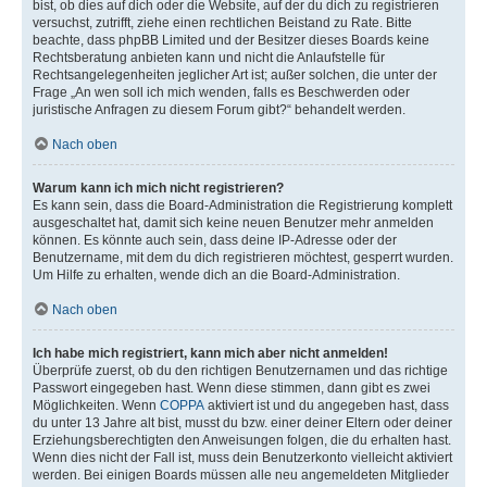
bist, ob dies auf dich oder die Website, auf der du dich zu registrieren
versuchst, zutrifft, ziehe einen rechtlichen Beistand zu Rate. Bitte
beachte, dass phpBB Limited und der Besitzer dieses Boards keine
Rechtsberatung anbieten kann und nicht die Anlaufstelle für
Rechtsangelegenheiten jeglicher Art ist; außer solchen, die unter der
Frage „An wen soll ich mich wenden, falls es Beschwerden oder
juristische Anfragen zu diesem Forum gibt?“ behandelt werden.
Nach oben
Warum kann ich mich nicht registrieren?
Es kann sein, dass die Board-Administration die Registrierung komplett
ausgeschaltet hat, damit sich keine neuen Benutzer mehr anmelden
können. Es könnte auch sein, dass deine IP-Adresse oder der
Benutzername, mit dem du dich registrieren möchtest, gesperrt wurden.
Um Hilfe zu erhalten, wende dich an die Board-Administration.
Nach oben
Ich habe mich registriert, kann mich aber nicht anmelden!
Überprüfe zuerst, ob du den richtigen Benutzernamen und das richtige
Passwort eingegeben hast. Wenn diese stimmen, dann gibt es zwei
Möglichkeiten. Wenn
COPPA
aktiviert ist und du angegeben hast, dass
du unter 13 Jahre alt bist, musst du bzw. einer deiner Eltern oder deiner
Erziehungsberechtigten den Anweisungen folgen, die du erhalten hast.
Wenn dies nicht der Fall ist, muss dein Benutzerkonto vielleicht aktiviert
werden. Bei einigen Boards müssen alle neu angemeldeten Mitglieder