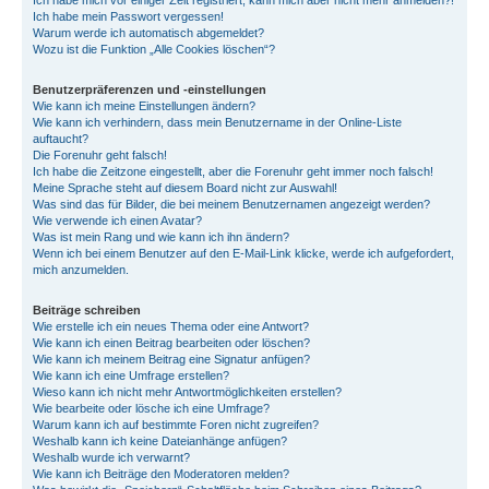
Ich habe mich vor einiger Zeit registriert, kann mich aber nicht mehr anmelden?!
Ich habe mein Passwort vergessen!
Warum werde ich automatisch abgemeldet?
Wozu ist die Funktion „Alle Cookies löschen“?
Benutzerpräferenzen und -einstellungen
Wie kann ich meine Einstellungen ändern?
Wie kann ich verhindern, dass mein Benutzername in der Online-Liste
auftaucht?
Die Forenuhr geht falsch!
Ich habe die Zeitzone eingestellt, aber die Forenuhr geht immer noch falsch!
Meine Sprache steht auf diesem Board nicht zur Auswahl!
Was sind das für Bilder, die bei meinem Benutzernamen angezeigt werden?
Wie verwende ich einen Avatar?
Was ist mein Rang und wie kann ich ihn ändern?
Wenn ich bei einem Benutzer auf den E-Mail-Link klicke, werde ich aufgefordert,
mich anzumelden.
Beiträge schreiben
Wie erstelle ich ein neues Thema oder eine Antwort?
Wie kann ich einen Beitrag bearbeiten oder löschen?
Wie kann ich meinem Beitrag eine Signatur anfügen?
Wie kann ich eine Umfrage erstellen?
Wieso kann ich nicht mehr Antwortmöglichkeiten erstellen?
Wie bearbeite oder lösche ich eine Umfrage?
Warum kann ich auf bestimmte Foren nicht zugreifen?
Weshalb kann ich keine Dateianhänge anfügen?
Weshalb wurde ich verwarnt?
Wie kann ich Beiträge den Moderatoren melden?