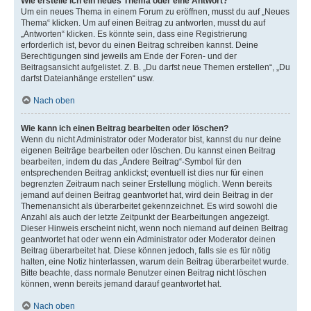
Wie erstelle ich ein neues Thema oder eine Antwort?
Um ein neues Thema in einem Forum zu eröffnen, musst du auf „Neues
Thema“ klicken. Um auf einen Beitrag zu antworten, musst du auf
„Antworten“ klicken. Es könnte sein, dass eine Registrierung
erforderlich ist, bevor du einen Beitrag schreiben kannst. Deine
Berechtigungen sind jeweils am Ende der Foren- und der
Beitragsansicht aufgelistet. Z. B. „Du darfst neue Themen erstellen“, „Du
darfst Dateianhänge erstellen“ usw.
Nach oben
Wie kann ich einen Beitrag bearbeiten oder löschen?
Wenn du nicht Administrator oder Moderator bist, kannst du nur deine
eigenen Beiträge bearbeiten oder löschen. Du kannst einen Beitrag
bearbeiten, indem du das „Ändere Beitrag“-Symbol für den
entsprechenden Beitrag anklickst; eventuell ist dies nur für einen
begrenzten Zeitraum nach seiner Erstellung möglich. Wenn bereits
jemand auf deinen Beitrag geantwortet hat, wird dein Beitrag in der
Themenansicht als überarbeitet gekennzeichnet. Es wird sowohl die
Anzahl als auch der letzte Zeitpunkt der Bearbeitungen angezeigt.
Dieser Hinweis erscheint nicht, wenn noch niemand auf deinen Beitrag
geantwortet hat oder wenn ein Administrator oder Moderator deinen
Beitrag überarbeitet hat. Diese können jedoch, falls sie es für nötig
halten, eine Notiz hinterlassen, warum dein Beitrag überarbeitet wurde.
Bitte beachte, dass normale Benutzer einen Beitrag nicht löschen
können, wenn bereits jemand darauf geantwortet hat.
Nach oben