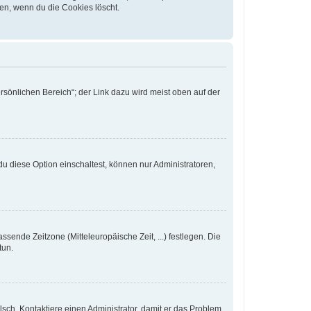
en, wenn du die Cookies löscht.
rsönlichen Bereich“; der Link dazu wird meist oben auf der
u diese Option einschaltest, können nur Administratoren,
ssende Zeitzone (Mitteleuropäische Zeit, ...) festlegen. Die
tun.
falsch. Kontaktiere einen Administrator, damit er das Problem