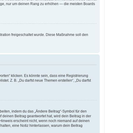
iträge, nur um deinen Rang zu erhöhen — die meisten Boards
istration freigeschaltet wurde. Diese Maßnahme soll den
ten“ klicken. Es könnte sein, dass eine Registrierung
stet. Z. B. „Du darfst neue Themen erstellen“, „Du darfst
rbeiten, indem du das „Ändere Beitrag“-Symbol für den
 deinen Beitrag geantwortet hat, wird dein Beitrag in der
 Hinweis erscheint nicht, wenn noch niemand auf deinen
 halten, eine Notiz hinterlassen, warum dein Beitrag