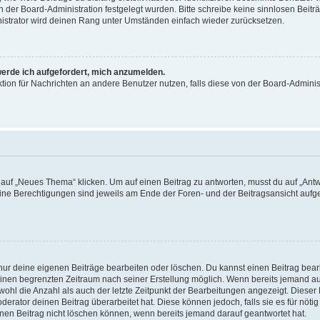
on der Board-Administration festgelegt wurden. Bitte schreibe keine sinnlosen Be
nistrator wird deinen Rang unter Umständen einfach wieder zurücksetzen.
werde ich aufgefordert, mich anzumelden.
nktion für Nachrichten an andere Benutzer nutzen, falls diese von der Board-Admin
f „Neues Thema“ klicken. Um auf einen Beitrag zu antworten, musst du auf „Antwor
eine Berechtigungen sind jeweils am Ende der Foren- und der Beitragsansicht aufgeli
 nur deine eigenen Beiträge bearbeiten oder löschen. Du kannst einen Beitrag bea
 einen begrenzten Zeitraum nach seiner Erstellung möglich. Wenn bereits jemand auf
ohl die Anzahl als auch der letzte Zeitpunkt der Bearbeitungen angezeigt. Dieser
erator deinen Beitrag überarbeitet hat. Diese können jedoch, falls sie es für nötig
inen Beitrag nicht löschen können, wenn bereits jemand darauf geantwortet hat.