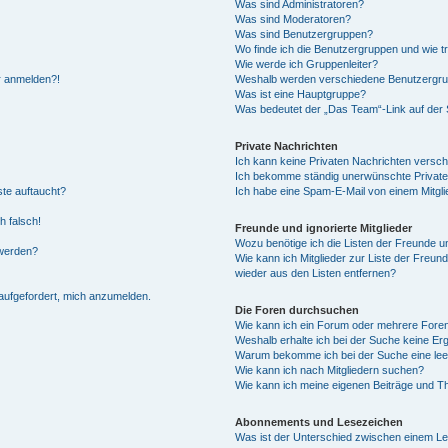
Was sind Administratoren?
Was sind Moderatoren?
Was sind Benutzergruppen?
Wo finde ich die Benutzergruppen und wie tr
Wie werde ich Gruppenleiter?
hr anmelden?!
Weshalb werden verschiedene Benutzergrupp
Was ist eine Hauptgruppe?
Was bedeutet der „Das Team“-Link auf der S
Private Nachrichten
Ich kann keine Privaten Nachrichten versch
Ich bekomme ständig unerwünschte Private
ste auftaucht?
Ich habe eine Spam-E-Mail von einem Mitgli
h falsch!
Freunde und ignorierte Mitglieder
Wozu benötige ich die Listen der Freunde un
 werden?
Wie kann ich Mitglieder zur Liste der Freund
wieder aus den Listen entfernen?
 aufgefordert, mich anzumelden.
Die Foren durchsuchen
Wie kann ich ein Forum oder mehrere For
Weshalb erhalte ich bei der Suche keine Er
Warum bekomme ich bei der Suche eine lee
Wie kann ich nach Mitgliedern suchen?
Wie kann ich meine eigenen Beiträge und T
Abonnements und Lesezeichen
Was ist der Unterschied zwischen einem L