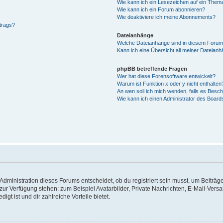
Wie kann ich ein Lesezeichen auf ein Them
Wie kann ich ein Forum abonnieren?
Wie deaktiviere ich meine Abonnements?
trags?
Dateianhänge
Welche Dateianhänge sind in diesem Forum
Kann ich eine Übersicht all meiner Dateianh
phpBB betreffende Fragen
Wer hat diese Forensoftware entwickelt?
Warum ist Funktion x oder y nicht enthalten
An wen soll ich mich wenden, falls es Besc
Wie kann ich einen Administrator des Board
dministration dieses Forums entscheidet, ob du registriert sein musst, um Beiträge z
t zur Verfügung stehen: zum Beispiel Avatarbilder, Private Nachrichten, E-Mail-Vers
igt ist und dir zahlreiche Vorteile bietet.