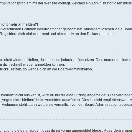
onfigurationsproblem mit der Website vorliegt, welches ein Administrator lösen muss
r nicht mehr anmelden?!
s verschieden Gründen deaktiviert oder gelöscht hat. Außerdem löschen viele Board
gistriere dich einfach erneut und nimm aktiv an den Diskussionen teil!
ort nicht wieder mitteilen, du kannst es jedoch zurücksetzen. Dies machst du, ind
 du dich schnell wieder anmelden können.
zurückzusetzen, so wende dich an die Board-Administration.
eiben“ nicht auswählst, wirst du nur für eine Sitzung angemeldet. Dies verhinde
 „Angemeldet bleiben“ beim Anmelden auswählen. Dies ist nicht empfehlenswert, 
ur Verfügung steht, dann wurde sie vermutlich von der Board-Administration ausgesc
llt hat und die dafür sorgen, dass du im Forum angemeldet bleibst. Außerdem ermö