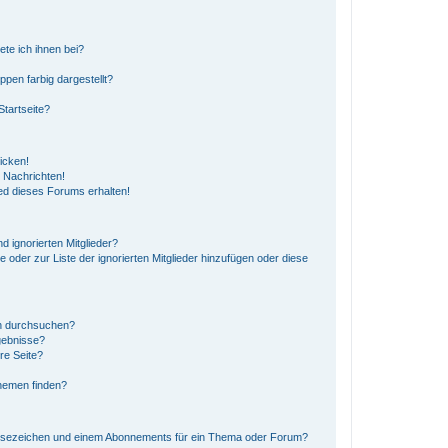
ete ich ihnen bei?
en farbig dargestellt?
tartseite?
icken!
 Nachrichten!
ed dieses Forums erhalten!
d ignorierten Mitglieder?
e oder zur Liste der ignorierten Mitglieder hinzufügen oder diese
en durchsuchen?
gebnisse?
re Seite?
hemen finden?
esezeichen und einem Abonnements für ein Thema oder Forum?