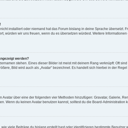
!
icht installiert oder niemand hat das Forum bislang in deine Sprache übersetzt. F
istiert, würden wir uns freuen, wenn du es übersetzen würdest. Weitere Information
angezeigt werden?
ernamen stehen. Eines dieser Bilder ist meist mit deinem Rang verknüpft: Oft sind
ßere, Bild wird auch als „Avatar“ bezeichnet. Es handelt sich hierbei in der Regel
nen Avatar über eine der folgenden vier Methoden hinzufügen: Gravatar, Galerie, 
. Wenn du keinen Avatar benutzen kannst, solltest du die Board-Administration k
ie viele Beiträge du bislang erstellt hast oder identifizieren bestimmte Benutze