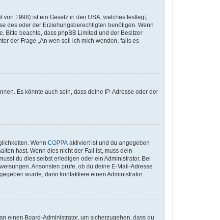
 von 1998) ist ein Gesetz in den USA, welches festlegt,
ise des oder der Erziehungsberechtigten benötigen. Wenn
Rate. Bitte beachte, dass phpBB Limited und der Besitzer
ter der Frage „An wen soll ich mich wenden, falls es
önnen. Es könnte auch sein, dass deine IP-Adresse oder der
glichkeiten. Wenn
COPPA
aktiviert ist und du angegeben
lten hast. Wenn dies nicht der Fall ist, muss dein
usst du dies selbst erledigen oder ein Administrator. Bei
n Anweisungen. Ansonsten prüfe, ob du deine E-Mail-Adresse
ngegeben wurde, dann kontaktiere einen Administrator.
h an einen Board-Administrator, um sicherzugehen, dass du