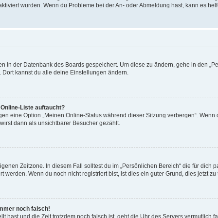
 aktiviert wurden. Wenn du Probleme bei der An- oder Abmeldung hast, kann es helf
ngen in der Datenbank des Boards gespeichert. Um diese zu ändern, gehe in den „Pe
 Dort kannst du alle deine Einstellungen ändern.
Online-Liste auftaucht?
ngen eine Option „Meinen Online-Status während dieser Sitzung verbergen“. Wenn d
irst dann als unsichtbarer Besucher gezählt.
genen Zeitzone. In diesem Fall solltest du im „Persönlichen Bereich“ die für dich pa
werden. Wenn du noch nicht registriert bist, ist dies ein guter Grund, dies jetzt zu 
 immer noch falsch!
ellt hast und die Zeit trotzdem noch falsch ist, geht die Uhr des Servers vermutlich 