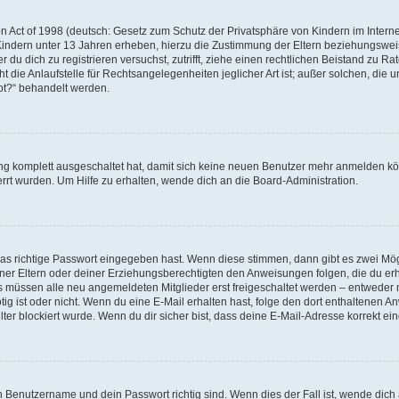
 Act of 1998 (deutsch: Gesetz zum Schutz der Privatsphäre von Kindern im Internet
Kindern unter 13 Jahren erheben, hierzu die Zustimmung der Eltern beziehungswe
der du dich zu registrieren versuchst, zutrifft, ziehe einen rechtlichen Beistand zu 
die Anlaufstelle für Rechtsangelegenheiten jeglicher Art ist; außer solchen, die un
bt?“ behandelt werden.
ung komplett ausgeschaltet hat, damit sich keine neuen Benutzer mehr anmelden k
rrt wurden. Um Hilfe zu erhalten, wende dich an die Board-Administration.
!
das richtige Passwort eingegeben hast. Wenn diese stimmen, dann gibt es zwei Mö
einer Eltern oder deiner Erziehungsberechtigten den Anweisungen folgen, die du erha
ds müssen alle neu angemeldeten Mitglieder erst freigeschaltet werden – entweder m
nötig ist oder nicht. Wenn du eine E-Mail erhalten hast, folge den dort enthaltene
er blockiert wurde. Wenn du dir sicher bist, dass deine E-Mail-Adresse korrekt ei
in Benutzername und dein Passwort richtig sind. Wenn dies der Fall ist, wende dic