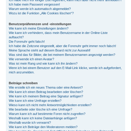
Ich habe mich vor einiger Zeit registriert, kann mich aber nicht mehr anmelden?!
Ich habe mein Passwort vergessen!
Warum werde ich automatisch abgemeldet?
Wozu ist die Funktion „Alle Cookies löschen“?
Benutzerpräferenzen und -einstellungen
Wie kann ich meine Einstellungen ändern?
Wie kann ich verhindern, dass mein Benutzername in der Online-Liste
auftaucht?
Die Forenuhr geht falsch!
Ich habe die Zeitzone eingestellt, aber die Forenuhr geht immer noch falsch!
Meine Sprache steht auf diesem Board nicht zur Auswahl!
Was sind das für Bilder, die bei meinem Benutzernamen angezeigt werden?
Wie verwende ich einen Avatar?
Was ist mein Rang und wie kann ich ihn ändern?
Wenn ich bei einem Benutzer auf den E-Mail-Link klicke, werde ich aufgefordert,
mich anzumelden.
Beiträge schreiben
Wie erstelle ich ein neues Thema oder eine Antwort?
Wie kann ich einen Beitrag bearbeiten oder löschen?
Wie kann ich meinem Beitrag eine Signatur anfügen?
Wie kann ich eine Umfrage erstellen?
Wieso kann ich nicht mehr Antwortmöglichkeiten erstellen?
Wie bearbeite oder lösche ich eine Umfrage?
Warum kann ich auf bestimmte Foren nicht zugreifen?
Weshalb kann ich keine Dateianhänge anfügen?
Weshalb wurde ich verwarnt?
Wie kann ich Beiträge den Moderatoren melden?