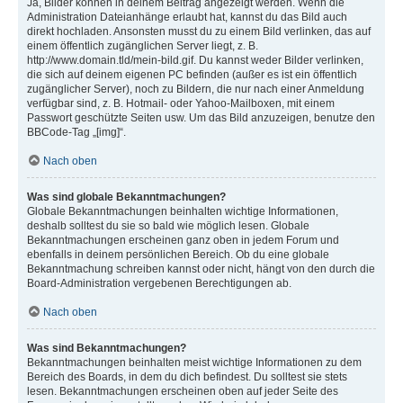
Ja, Bilder können in deinem Beitrag angezeigt werden. Wenn die
Administration Dateianhänge erlaubt hat, kannst du das Bild auch
direkt hochladen. Ansonsten musst du zu einem Bild verlinken, das auf
einem öffentlich zugänglichen Server liegt, z. B.
http://www.domain.tld/mein-bild.gif. Du kannst weder Bilder verlinken,
die sich auf deinem eigenen PC befinden (außer es ist ein öffentlich
zugänglicher Server), noch zu Bildern, die nur nach einer Anmeldung
verfügbar sind, z. B. Hotmail- oder Yahoo-Mailboxen, mit einem
Passwort geschützte Seiten usw. Um das Bild anzuzeigen, benutze den
BBCode-Tag „[img]“.
Nach oben
Was sind globale Bekanntmachungen?
Globale Bekanntmachungen beinhalten wichtige Informationen,
deshalb solltest du sie so bald wie möglich lesen. Globale
Bekanntmachungen erscheinen ganz oben in jedem Forum und
ebenfalls in deinem persönlichen Bereich. Ob du eine globale
Bekanntmachung schreiben kannst oder nicht, hängt von den durch die
Board-Administration vergebenen Berechtigungen ab.
Nach oben
Was sind Bekanntmachungen?
Bekanntmachungen beinhalten meist wichtige Informationen zu dem
Bereich des Boards, in dem du dich befindest. Du solltest sie stets
lesen. Bekanntmachungen erscheinen oben auf jeder Seite des