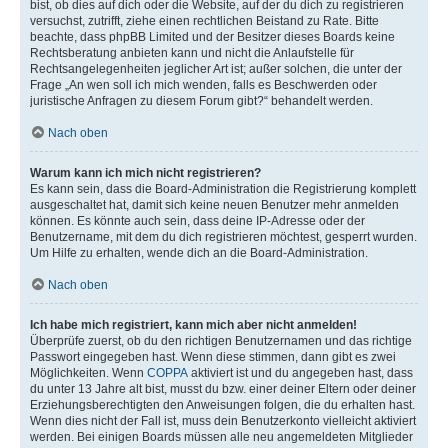
bist, ob dies auf dich oder die Website, auf der du dich zu registrieren
versuchst, zutrifft, ziehe einen rechtlichen Beistand zu Rate. Bitte
beachte, dass phpBB Limited und der Besitzer dieses Boards keine
Rechtsberatung anbieten kann und nicht die Anlaufstelle für
Rechtsangelegenheiten jeglicher Art ist; außer solchen, die unter der
Frage „An wen soll ich mich wenden, falls es Beschwerden oder
juristische Anfragen zu diesem Forum gibt?“ behandelt werden.
Nach oben
Warum kann ich mich nicht registrieren?
Es kann sein, dass die Board-Administration die Registrierung komplett
ausgeschaltet hat, damit sich keine neuen Benutzer mehr anmelden
können. Es könnte auch sein, dass deine IP-Adresse oder der
Benutzername, mit dem du dich registrieren möchtest, gesperrt wurden.
Um Hilfe zu erhalten, wende dich an die Board-Administration.
Nach oben
Ich habe mich registriert, kann mich aber nicht anmelden!
Überprüfe zuerst, ob du den richtigen Benutzernamen und das richtige
Passwort eingegeben hast. Wenn diese stimmen, dann gibt es zwei
Möglichkeiten. Wenn
COPPA
aktiviert ist und du angegeben hast, dass
du unter 13 Jahre alt bist, musst du bzw. einer deiner Eltern oder deiner
Erziehungsberechtigten den Anweisungen folgen, die du erhalten hast.
Wenn dies nicht der Fall ist, muss dein Benutzerkonto vielleicht aktiviert
werden. Bei einigen Boards müssen alle neu angemeldeten Mitglieder