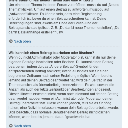
Wie erstelle ich ein neues Thema oder eine Antwort?
Um ein neues Thema in einem Forum zu eröffnen, musst du auf „Neues
Thema“ klicken. Um auf einen Beitrag zu antworten, musst du auf
„Antworten“ klicken. Es könnte sein, dass eine Registrierung
erforderlich ist, bevor du einen Beitrag schreiben kannst. Deine
Berechtigungen sind jeweils am Ende der Foren- und der
Beitragsansicht aufgelistet. Z. B. „Du darfst neue Themen erstellen“, „Du
darfst Dateianhänge erstellen“ usw.
Nach oben
Wie kann ich einen Beitrag bearbeiten oder löschen?
Wenn du nicht Administrator oder Moderator bist, kannst du nur deine
eigenen Beiträge bearbeiten oder löschen. Du kannst einen Beitrag
bearbeiten, indem du das „Ändere Beitrag“-Symbol für den
entsprechenden Beitrag anklickst; eventuell ist dies nur für einen
begrenzten Zeitraum nach seiner Erstellung möglich. Wenn bereits
jemand auf deinen Beitrag geantwortet hat, wird dein Beitrag in der
Themenansicht als überarbeitet gekennzeichnet. Es wird sowohl die
Anzahl als auch der letzte Zeitpunkt der Bearbeitungen angezeigt.
Dieser Hinweis erscheint nicht, wenn noch niemand auf deinen Beitrag
geantwortet hat oder wenn ein Administrator oder Moderator deinen
Beitrag überarbeitet hat. Diese können jedoch, falls sie es für nötig
halten, eine Notiz hinterlassen, warum dein Beitrag überarbeitet wurde.
Bitte beachte, dass normale Benutzer einen Beitrag nicht löschen
können, wenn bereits jemand darauf geantwortet hat.
Nach oben