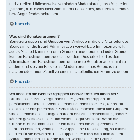
und zu teilen. Üblicherweise verhindern Moderatoren, dass Mitglieder
„offtopic“, d. h. etwas nicht zum Thema Passendes, oder Beleidigendes
bzw. Angreifendes schreiben.
Nach oben
Was sind Benutzergruppen?
Benutzergruppen sind Gruppen von Mitgliedern, die die Mitglieder des
Boards in für die Board-Administration verwaltbare Einheiten aufteilt.
Jedes Mitglied kann mehreren Gruppen angehören und jeder Gruppe
können Berechtigungen zugeteilt werden. Dies erleichtert es den
Administratoren, Berechtigungen für mehrere Benutzer auf einmal zu
ändern und sie zum Beispiel zu Moderatoren eines Bereichs zu
machen oder ihnen Zugriff zu einem nichtöffentlichen Forum zu geben.
Nach oben
Wo finde ich die Benutzergruppen und wie trete ich ihnen bei?
Du findest die Benutzergruppen unter „Benutzergruppen“ im
persönlichen Bereich. Wenn du einer beitreten möchtest, kannst du
dies mit der entsprechenden Schaltfläche machen. Nicht alle Gruppen
sind allgemein offen. Einige erfordern erst eine Freischaltung, andere
können geschlossen sein und weitere sogar versteckt. Wenn die
Gruppe offen ist, kannst du ihr einfach durch die entsprechende
Funktion beitreten; verlangt die Gruppe eine Freischaltung, so kannst
du dich für sie bewerben. Ein Gruppenleiter muss daraufhin deinen
Antrag annehmen. Er könnte fragen, warum du in die Gruppe