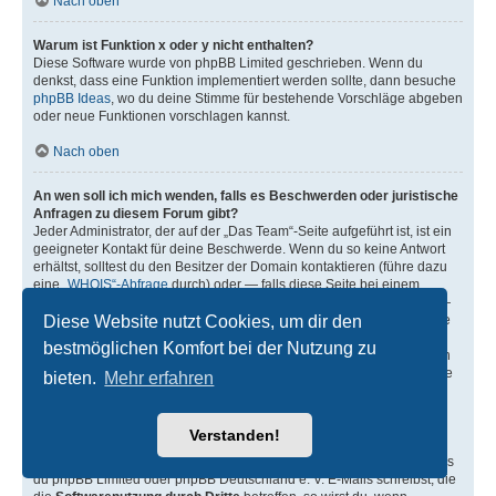
Nach oben
Warum ist Funktion x oder y nicht enthalten?
Diese Software wurde von phpBB Limited geschrieben. Wenn du
denkst, dass eine Funktion implementiert werden sollte, dann besuche
phpBB Ideas
, wo du deine Stimme für bestehende Vorschläge abgeben
oder neue Funktionen vorschlagen kannst.
Nach oben
An wen soll ich mich wenden, falls es Beschwerden oder juristische
Anfragen zu diesem Forum gibt?
Jeder Administrator, der auf der „Das Team“-Seite aufgeführt ist, ist ein
geeigneter Kontakt für deine Beschwerde. Wenn du so keine Antwort
erhältst, solltest du den Besitzer der Domain kontaktieren (führe dazu
eine
„WHOIS“-Abfrage
durch) oder — falls diese Seite bei einem
kostenlosen Webhoster wie z. B. Yahoo!, free.fr, funpic.de usw. liegt —
Diese Website nutzt Cookies, um dir den
den Support oder den Abuse-Kontakt des betreffenden Dienstes. Bitte
beachte, dass phpBB Limited (phpBB.com) und phpBB Deutschland
bestmöglichen Komfort bei der Nutzung zu
e. V. (phpBB.de)
absolut keinen Einfluss
auf die Benutzung oder den
oder die Benutzer der Forensoftware haben und dafür in keiner Weise
bieten.
Mehr erfahren
zur Verantwortung herangezogen werden können. Kontaktiere daher
nie phpBB Limited oder phpBB Deutschland e. V. in Zusammenhang
mit jeglichen juristischen Fragen (Unterlassungserklärungen,
Verstanden!
Haftungsfragen usw.), die
sich nicht direkt
auf die Websiten
phpbb.com, phpbb.de oder die phpBB-Software selbst beziehen. Falls
du phpBB Limited oder phpBB Deutschland e. V. E-Mails schreibst, die