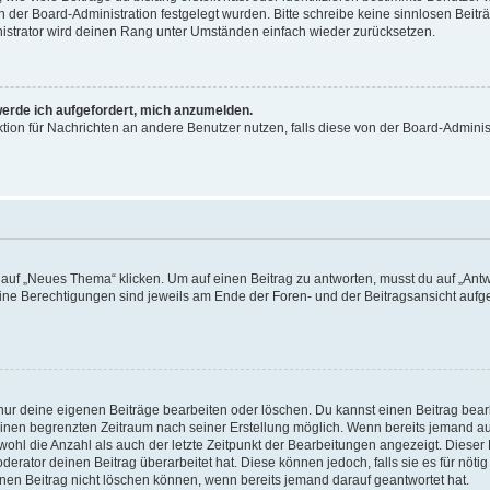
on der Board-Administration festgelegt wurden. Bitte schreibe keine sinnlosen Be
nistrator wird deinen Rang unter Umständen einfach wieder zurücksetzen.
werde ich aufgefordert, mich anzumelden.
nktion für Nachrichten an andere Benutzer nutzen, falls diese von der Board-Admin
f „Neues Thema“ klicken. Um auf einen Beitrag zu antworten, musst du auf „Antwor
eine Berechtigungen sind jeweils am Ende der Foren- und der Beitragsansicht aufgeli
 nur deine eigenen Beiträge bearbeiten oder löschen. Du kannst einen Beitrag bea
 einen begrenzten Zeitraum nach seiner Erstellung möglich. Wenn bereits jemand auf
ohl die Anzahl als auch der letzte Zeitpunkt der Bearbeitungen angezeigt. Dieser
erator deinen Beitrag überarbeitet hat. Diese können jedoch, falls sie es für nötig
inen Beitrag nicht löschen können, wenn bereits jemand darauf geantwortet hat.