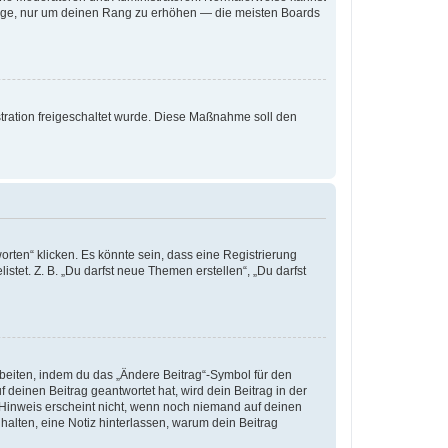
iträge, nur um deinen Rang zu erhöhen — die meisten Boards
istration freigeschaltet wurde. Diese Maßnahme soll den
ten“ klicken. Es könnte sein, dass eine Registrierung
stet. Z. B. „Du darfst neue Themen erstellen“, „Du darfst
rbeiten, indem du das „Ändere Beitrag“-Symbol für den
 deinen Beitrag geantwortet hat, wird dein Beitrag in der
 Hinweis erscheint nicht, wenn noch niemand auf deinen
 halten, eine Notiz hinterlassen, warum dein Beitrag