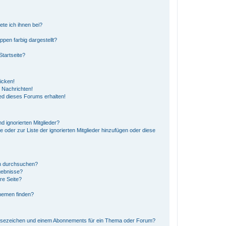
ete ich ihnen bei?
en farbig dargestellt?
tartseite?
icken!
 Nachrichten!
ed dieses Forums erhalten!
d ignorierten Mitglieder?
e oder zur Liste der ignorierten Mitglieder hinzufügen oder diese
en durchsuchen?
gebnisse?
re Seite?
hemen finden?
esezeichen und einem Abonnements für ein Thema oder Forum?