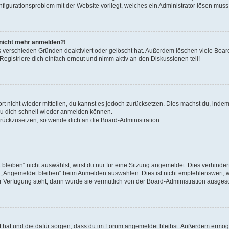
onfigurationsproblem mit der Website vorliegt, welches ein Administrator lösen muss
r nicht mehr anmelden?!
s verschieden Gründen deaktiviert oder gelöscht hat. Außerdem löschen viele Board
gistriere dich einfach erneut und nimm aktiv an den Diskussionen teil!
ort nicht wieder mitteilen, du kannst es jedoch zurücksetzen. Dies machst du, ind
 du dich schnell wieder anmelden können.
zurückzusetzen, so wende dich an die Board-Administration.
eiben“ nicht auswählst, wirst du nur für eine Sitzung angemeldet. Dies verhinde
 „Angemeldet bleiben“ beim Anmelden auswählen. Dies ist nicht empfehlenswert, 
ur Verfügung steht, dann wurde sie vermutlich von der Board-Administration ausgesc
llt hat und die dafür sorgen, dass du im Forum angemeldet bleibst. Außerdem ermö