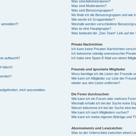
Was sind Administratoren?
Was sind Moderatoren?
Was sind Benutzergruppen?
Wo finde ich die Benutzergruppen und wie tr
Wie werde ich Gruppenleiter?
hr anmelden?!
Weshalb werden verschiedene Benutzergrupp
Was ist eine Hauptgruppe?
Was bedeutet der „Das Team“-Link auf der S
Private Nachrichten
Ich kann keine Privaten Nachrichten versch
Ich bekomme ständig unerwünschte Private
ste auftaucht?
Ich habe eine Spam-E-Mail von einem Mitgli
h falsch!
Freunde und ignorierte Mitglieder
Wozu benötige ich die Listen der Freunde un
 werden?
Wie kann ich Mitglieder zur Liste der Freund
wieder aus den Listen entfernen?
 aufgefordert, mich anzumelden.
Die Foren durchsuchen
Wie kann ich ein Forum oder mehrere For
Weshalb erhalte ich bei der Suche keine Er
Warum bekomme ich bei der Suche eine lee
Wie kann ich nach Mitgliedern suchen?
Wie kann ich meine eigenen Beiträge und T
Abonnements und Lesezeichen
Was ist der Unterschied zwischen einem L