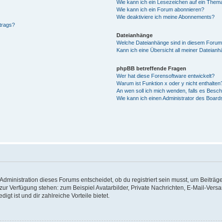
Wie kann ich ein Lesezeichen auf ein Them
Wie kann ich ein Forum abonnieren?
Wie deaktiviere ich meine Abonnements?
trags?
Dateianhänge
Welche Dateianhänge sind in diesem Forum
Kann ich eine Übersicht all meiner Dateianh
phpBB betreffende Fragen
Wer hat diese Forensoftware entwickelt?
Warum ist Funktion x oder y nicht enthalten
An wen soll ich mich wenden, falls es Besc
Wie kann ich einen Administrator des Board
dministration dieses Forums entscheidet, ob du registriert sein musst, um Beiträge z
t zur Verfügung stehen: zum Beispiel Avatarbilder, Private Nachrichten, E-Mail-Vers
igt ist und dir zahlreiche Vorteile bietet.