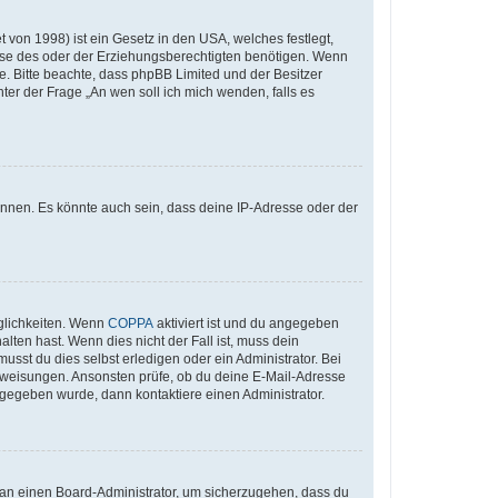
 von 1998) ist ein Gesetz in den USA, welches festlegt,
ise des oder der Erziehungsberechtigten benötigen. Wenn
Rate. Bitte beachte, dass phpBB Limited und der Besitzer
ter der Frage „An wen soll ich mich wenden, falls es
önnen. Es könnte auch sein, dass deine IP-Adresse oder der
glichkeiten. Wenn
COPPA
aktiviert ist und du angegeben
lten hast. Wenn dies nicht der Fall ist, muss dein
usst du dies selbst erledigen oder ein Administrator. Bei
n Anweisungen. Ansonsten prüfe, ob du deine E-Mail-Adresse
ngegeben wurde, dann kontaktiere einen Administrator.
h an einen Board-Administrator, um sicherzugehen, dass du