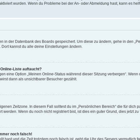
 aktiviert wurden. Wenn du Probleme bei der An- oder Abmeldung hast, kann es helf
ngen in der Datenbank des Boards gespeichert. Um diese zu ändern, gehe in den „Pe
 Dort kannst du alle deine Einstellungen ändern.
Online-Liste auftaucht?
ngen eine Option „Meinen Online-Status während dieser Sitzung verbergen“. Wenn d
irst dann als unsichtbarer Besucher gezählt.
genen Zeitzone. In diesem Fall solltest du im „Persönlichen Bereich“ die für dich pa
werden. Wenn du noch nicht registriert bist, ist dies ein guter Grund, dies jetzt zu 
 immer noch falsch!
ellt hast und die Zeit trotzdem noch falsch ist, geht die Uhr des Servers vermutlich 