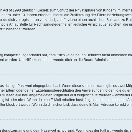
 Act of 1998 (deutsch: Gesetz zum Schutz der Privatsphäre von Kindern im Internet
Kindern unter 13 Jahren erheben, hierzu die Zustimmung der Eltern beziehungswe
der du dich zu registrieren versuchst, zutrifft, ziehe einen rechtlichen Beistand zu 
die Anlaufstelle für Rechtsangelegenheiten jeglicher Art ist; außer solchen, die un
bt?“ behandelt werden.
ung komplett ausgeschaltet hat, damit sich keine neuen Benutzer mehr anmelden k
rrt wurden. Um Hilfe zu erhalten, wende dich an die Board-Administration.
!
das richtige Passwort eingegeben hast. Wenn diese stimmen, dann gibt es zwei Mö
einer Eltern oder deiner Erziehungsberechtigten den Anweisungen folgen, die du erha
ds müssen alle neu angemeldeten Mitglieder erst freigeschaltet werden – entweder m
nötig ist oder nicht. Wenn du eine E-Mail erhalten hast, folge den dort enthaltene
er blockiert wurde. Wenn du dir sicher bist, dass deine E-Mail-Adresse korrekt ei
in Benutzername und dein Passwort richtig sind. Wenn dies der Fall ist, wende dic