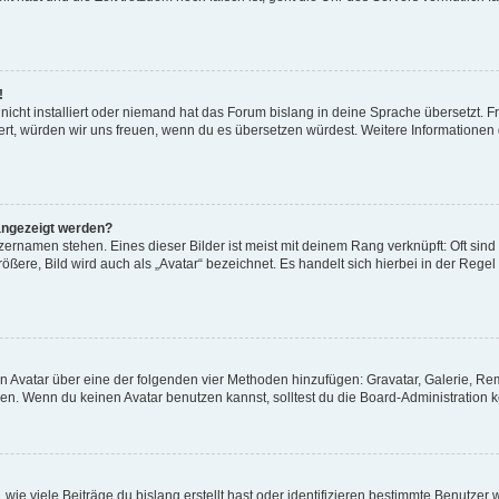
!
icht installiert oder niemand hat das Forum bislang in deine Sprache übersetzt. F
istiert, würden wir uns freuen, wenn du es übersetzen würdest. Weitere Information
angezeigt werden?
ernamen stehen. Eines dieser Bilder ist meist mit deinem Rang verknüpft: Oft sind
ßere, Bild wird auch als „Avatar“ bezeichnet. Es handelt sich hierbei in der Regel
nen Avatar über eine der folgenden vier Methoden hinzufügen: Gravatar, Galerie, 
. Wenn du keinen Avatar benutzen kannst, solltest du die Board-Administration k
ie viele Beiträge du bislang erstellt hast oder identifizieren bestimmte Benutze