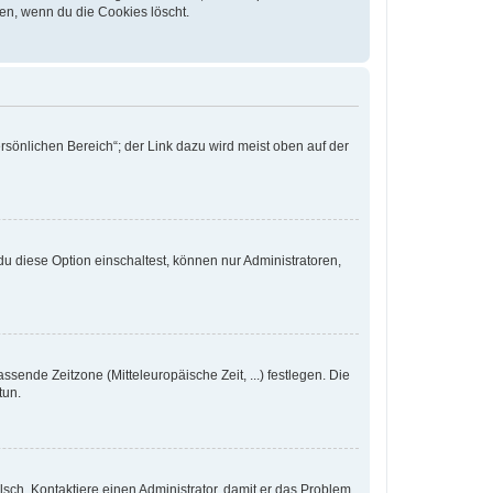
en, wenn du die Cookies löscht.
rsönlichen Bereich“; der Link dazu wird meist oben auf der
u diese Option einschaltest, können nur Administratoren,
ssende Zeitzone (Mitteleuropäische Zeit, ...) festlegen. Die
tun.
falsch. Kontaktiere einen Administrator, damit er das Problem