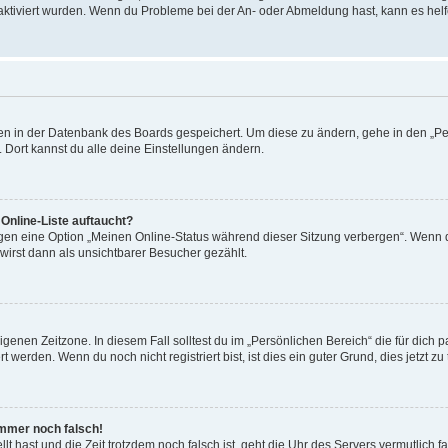
 aktiviert wurden. Wenn du Probleme bei der An- oder Abmeldung hast, kann es helf
ngen in der Datenbank des Boards gespeichert. Um diese zu ändern, gehe in den „Pe
 Dort kannst du alle deine Einstellungen ändern.
Online-Liste auftaucht?
ngen eine Option „Meinen Online-Status während dieser Sitzung verbergen“. Wenn d
irst dann als unsichtbarer Besucher gezählt.
genen Zeitzone. In diesem Fall solltest du im „Persönlichen Bereich“ die für dich pa
werden. Wenn du noch nicht registriert bist, ist dies ein guter Grund, dies jetzt zu 
 immer noch falsch!
ellt hast und die Zeit trotzdem noch falsch ist, geht die Uhr des Servers vermutlich 