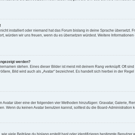
!
icht installiert oder niemand hat das Forum bislang in deine Sprache übersetzt. F
istiert, würden wir uns freuen, wenn du es übersetzen würdest. Weitere Information
angezeigt werden?
ernamen stehen. Eines dieser Bilder ist meist mit deinem Rang verknüpft: Oft sind
ßere, Bild wird auch als „Avatar“ bezeichnet. Es handelt sich hierbei in der Regel
nen Avatar über eine der folgenden vier Methoden hinzufügen: Gravatar, Galerie, 
. Wenn du keinen Avatar benutzen kannst, solltest du die Board-Administration k
ie viele Beiträge du bislang erstellt hast oder identifizieren bestimmte Benutze