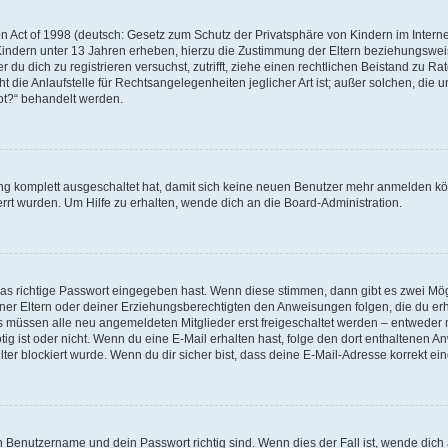
 Act of 1998 (deutsch: Gesetz zum Schutz der Privatsphäre von Kindern im Internet
Kindern unter 13 Jahren erheben, hierzu die Zustimmung der Eltern beziehungswe
der du dich zu registrieren versuchst, zutrifft, ziehe einen rechtlichen Beistand zu 
die Anlaufstelle für Rechtsangelegenheiten jeglicher Art ist; außer solchen, die un
bt?“ behandelt werden.
ung komplett ausgeschaltet hat, damit sich keine neuen Benutzer mehr anmelden k
rrt wurden. Um Hilfe zu erhalten, wende dich an die Board-Administration.
!
das richtige Passwort eingegeben hast. Wenn diese stimmen, dann gibt es zwei Mö
einer Eltern oder deiner Erziehungsberechtigten den Anweisungen folgen, die du erha
ds müssen alle neu angemeldeten Mitglieder erst freigeschaltet werden – entweder m
nötig ist oder nicht. Wenn du eine E-Mail erhalten hast, folge den dort enthaltene
er blockiert wurde. Wenn du dir sicher bist, dass deine E-Mail-Adresse korrekt ei
in Benutzername und dein Passwort richtig sind. Wenn dies der Fall ist, wende dic