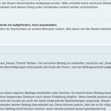
on der Board-Administration festgelegt wurden. Bitte schreibe keine sinnlosen Be
nistrator wird deinen Rang unter Umständen einfach wieder zurücksetzen.
werde ich aufgefordert, mich anzumelden.
nktion für Nachrichten an andere Benutzer nutzen, falls diese von der Board-Admin
f „Neues Thema“ klicken. Um auf einen Beitrag zu antworten, musst du auf „Antwor
eine Berechtigungen sind jeweils am Ende der Foren- und der Beitragsansicht aufgeli
 nur deine eigenen Beiträge bearbeiten oder löschen. Du kannst einen Beitrag bea
 einen begrenzten Zeitraum nach seiner Erstellung möglich. Wenn bereits jemand auf
ohl die Anzahl als auch der letzte Zeitpunkt der Bearbeitungen angezeigt. Dieser
erator deinen Beitrag überarbeitet hat. Diese können jedoch, falls sie es für nötig
inen Beitrag nicht löschen können, wenn bereits jemand darauf geantwortet hat.