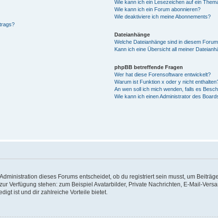
Wie kann ich ein Lesezeichen auf ein Them
Wie kann ich ein Forum abonnieren?
Wie deaktiviere ich meine Abonnements?
trags?
Dateianhänge
Welche Dateianhänge sind in diesem Forum
Kann ich eine Übersicht all meiner Dateianh
phpBB betreffende Fragen
Wer hat diese Forensoftware entwickelt?
Warum ist Funktion x oder y nicht enthalten
An wen soll ich mich wenden, falls es Besc
Wie kann ich einen Administrator des Board
dministration dieses Forums entscheidet, ob du registriert sein musst, um Beiträge z
t zur Verfügung stehen: zum Beispiel Avatarbilder, Private Nachrichten, E-Mail-Vers
igt ist und dir zahlreiche Vorteile bietet.