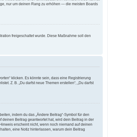
iträge, nur um deinen Rang zu erhöhen — die meisten Boards
istration freigeschaltet wurde. Diese Maßnahme soll den
ten“ klicken. Es könnte sein, dass eine Registrierung
stet. Z. B. „Du darfst neue Themen erstellen“, „Du darfst
rbeiten, indem du das „Ändere Beitrag“-Symbol für den
 deinen Beitrag geantwortet hat, wird dein Beitrag in der
 Hinweis erscheint nicht, wenn noch niemand auf deinen
 halten, eine Notiz hinterlassen, warum dein Beitrag