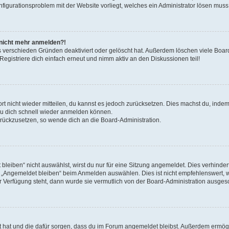
onfigurationsproblem mit der Website vorliegt, welches ein Administrator lösen muss
r nicht mehr anmelden?!
s verschieden Gründen deaktiviert oder gelöscht hat. Außerdem löschen viele Board
gistriere dich einfach erneut und nimm aktiv an den Diskussionen teil!
ort nicht wieder mitteilen, du kannst es jedoch zurücksetzen. Dies machst du, ind
 du dich schnell wieder anmelden können.
zurückzusetzen, so wende dich an die Board-Administration.
eiben“ nicht auswählst, wirst du nur für eine Sitzung angemeldet. Dies verhinde
 „Angemeldet bleiben“ beim Anmelden auswählen. Dies ist nicht empfehlenswert, 
ur Verfügung steht, dann wurde sie vermutlich von der Board-Administration ausgesc
llt hat und die dafür sorgen, dass du im Forum angemeldet bleibst. Außerdem ermö