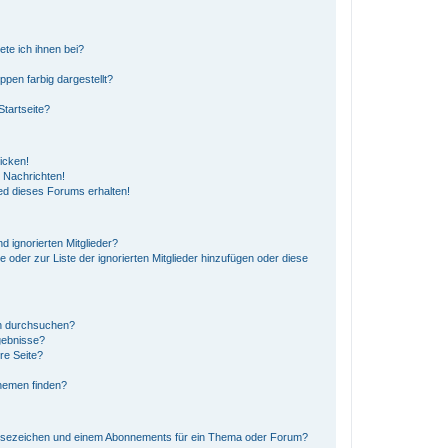
ete ich ihnen bei?
en farbig dargestellt?
tartseite?
icken!
 Nachrichten!
ed dieses Forums erhalten!
d ignorierten Mitglieder?
e oder zur Liste der ignorierten Mitglieder hinzufügen oder diese
en durchsuchen?
gebnisse?
re Seite?
hemen finden?
esezeichen und einem Abonnements für ein Thema oder Forum?