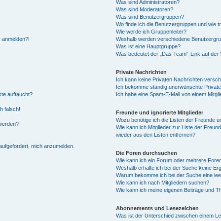
Was sind Administratoren?
Was sind Moderatoren?
Was sind Benutzergruppen?
Wo finde ich die Benutzergruppen und wie tr
Wie werde ich Gruppenleiter?
hr anmelden?!
Weshalb werden verschiedene Benutzergrupp
Was ist eine Hauptgruppe?
Was bedeutet der „Das Team“-Link auf der S
Private Nachrichten
Ich kann keine Privaten Nachrichten versch
Ich bekomme ständig unerwünschte Private
ste auftaucht?
Ich habe eine Spam-E-Mail von einem Mitgli
h falsch!
Freunde und ignorierte Mitglieder
Wozu benötige ich die Listen der Freunde un
 werden?
Wie kann ich Mitglieder zur Liste der Freund
wieder aus den Listen entfernen?
 aufgefordert, mich anzumelden.
Die Foren durchsuchen
Wie kann ich ein Forum oder mehrere For
Weshalb erhalte ich bei der Suche keine Er
Warum bekomme ich bei der Suche eine lee
Wie kann ich nach Mitgliedern suchen?
Wie kann ich meine eigenen Beiträge und T
Abonnements und Lesezeichen
Was ist der Unterschied zwischen einem L