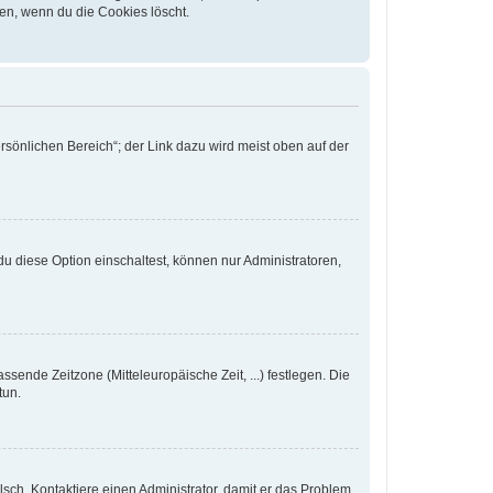
en, wenn du die Cookies löscht.
rsönlichen Bereich“; der Link dazu wird meist oben auf der
u diese Option einschaltest, können nur Administratoren,
ssende Zeitzone (Mitteleuropäische Zeit, ...) festlegen. Die
tun.
falsch. Kontaktiere einen Administrator, damit er das Problem