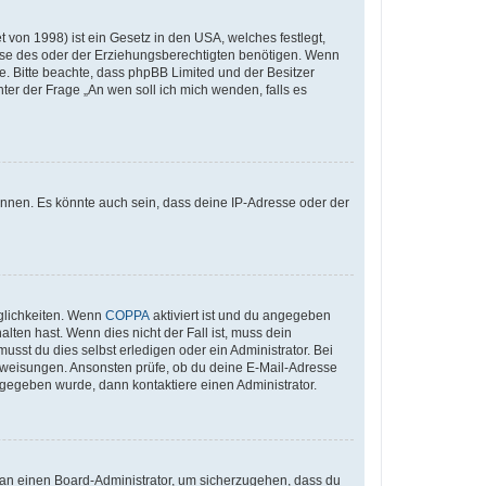
 von 1998) ist ein Gesetz in den USA, welches festlegt,
ise des oder der Erziehungsberechtigten benötigen. Wenn
Rate. Bitte beachte, dass phpBB Limited und der Besitzer
ter der Frage „An wen soll ich mich wenden, falls es
önnen. Es könnte auch sein, dass deine IP-Adresse oder der
glichkeiten. Wenn
COPPA
aktiviert ist und du angegeben
lten hast. Wenn dies nicht der Fall ist, muss dein
usst du dies selbst erledigen oder ein Administrator. Bei
n Anweisungen. Ansonsten prüfe, ob du deine E-Mail-Adresse
ngegeben wurde, dann kontaktiere einen Administrator.
h an einen Board-Administrator, um sicherzugehen, dass du