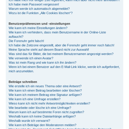
Ich habe mich vor einiger Zeit registriert, kann mich aber nicht mehr anmelden?!
Ich habe mein Passwort vergessen!
Warum werde ich automatisch abgemeldet?
Wozu ist die Funktion „Alle Cookies löschen“?
Benutzerpräferenzen und -einstellungen
Wie kann ich meine Einstellungen ändern?
Wie kann ich verhindern, dass mein Benutzername in der Online-Liste
auftaucht?
Die Forenuhr geht falsch!
Ich habe die Zeitzone eingestellt, aber die Forenuhr geht immer noch falsch!
Meine Sprache steht auf diesem Board nicht zur Auswahl!
Was sind das für Bilder, die bei meinem Benutzernamen angezeigt werden?
Wie verwende ich einen Avatar?
Was ist mein Rang und wie kann ich ihn ändern?
Wenn ich bei einem Benutzer auf den E-Mail-Link klicke, werde ich aufgefordert,
mich anzumelden.
Beiträge schreiben
Wie erstelle ich ein neues Thema oder eine Antwort?
Wie kann ich einen Beitrag bearbeiten oder löschen?
Wie kann ich meinem Beitrag eine Signatur anfügen?
Wie kann ich eine Umfrage erstellen?
Wieso kann ich nicht mehr Antwortmöglichkeiten erstellen?
Wie bearbeite oder lösche ich eine Umfrage?
Warum kann ich auf bestimmte Foren nicht zugreifen?
Weshalb kann ich keine Dateianhänge anfügen?
Weshalb wurde ich verwarnt?
Wie kann ich Beiträge den Moderatoren melden?