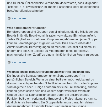
und zu teilen. Üblicherweise verhindern Moderatoren, dass Mitglieder
„offtopic“, d. h. etwas nicht zum Thema Passendes, oder Beleidigendes
bzw. Angreifendes schreiben.
Nach oben
Was sind Benutzergruppen?
Benutzergruppen sind Gruppen von Mitgliedern, die die Mitglieder des
Boards in für die Board-Administration verwaltbare Einheiten aufteilt.
Jedes Mitglied kann mehreren Gruppen angehören und jeder Gruppe
können Berechtigungen zugeteilt werden. Dies erleichtert es den
Administratoren, Berechtigungen für mehrere Benutzer auf einmal zu
ändern und sie zum Beispiel zu Moderatoren eines Bereichs zu
machen oder ihnen Zugriff zu einem nichtöffentlichen Forum zu geben.
Nach oben
Wo finde ich die Benutzergruppen und wie trete ich ihnen bei?
Du findest die Benutzergruppen unter „Benutzergruppen“ im
persönlichen Bereich. Wenn du einer beitreten möchtest, kannst du
dies mit der entsprechenden Schaltfläche machen. Nicht alle Gruppen
sind allgemein offen. Einige erfordern erst eine Freischaltung, andere
können geschlossen sein und weitere sogar versteckt. Wenn die
Gruppe offen ist, kannst du ihr einfach durch die entsprechende
Funktion beitreten; verlangt die Gruppe eine Freischaltung, so kannst
du dich für sie bewerben. Ein Gruppenleiter muss daraufhin deinen
Antrag annehmen. Er könnte fragen, warum du in die Gruppe