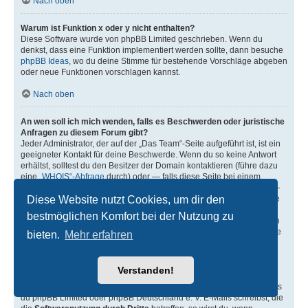
Nach oben
Warum ist Funktion x oder y nicht enthalten?
Diese Software wurde von phpBB Limited geschrieben. Wenn du
denkst, dass eine Funktion implementiert werden sollte, dann besuche
phpBB Ideas
, wo du deine Stimme für bestehende Vorschläge abgeben
oder neue Funktionen vorschlagen kannst.
Nach oben
An wen soll ich mich wenden, falls es Beschwerden oder juristische
Anfragen zu diesem Forum gibt?
Jeder Administrator, der auf der „Das Team“-Seite aufgeführt ist, ist ein
geeigneter Kontakt für deine Beschwerde. Wenn du so keine Antwort
erhältst, solltest du den Besitzer der Domain kontaktieren (führe dazu
eine
„WHOIS“-Abfrage
durch) oder — falls diese Seite bei einem
kostenlosen Webhoster wie z. B. Yahoo!, free.fr, funpic.de usw. liegt —
Diese Website nutzt Cookies, um dir den
den Support oder den Abuse-Kontakt des betreffenden Dienstes. Bitte
beachte, dass phpBB Limited (phpBB.com) und phpBB Deutschland
bestmöglichen Komfort bei der Nutzung zu
e. V. (phpBB.de)
absolut keinen Einfluss
auf die Benutzung oder den
oder die Benutzer der Forensoftware haben und dafür in keiner Weise
bieten.
Mehr erfahren
zur Verantwortung herangezogen werden können. Kontaktiere daher
nie phpBB Limited oder phpBB Deutschland e. V. in Zusammenhang
mit jeglichen juristischen Fragen (Unterlassungserklärungen,
Verstanden!
Haftungsfragen usw.), die
sich nicht direkt
auf die Websiten
phpbb.com, phpbb.de oder die phpBB-Software selbst beziehen. Falls
du phpBB Limited oder phpBB Deutschland e. V. E-Mails schreibst, die