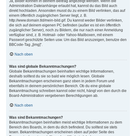
Ja, Bilder können in deinem Beitrag angezeigt werden. Wenn die
Administration Dateianhänge erlaubt hat, kannst du das Bild auch
direkt hochladen. Ansonsten musst du zu einem Bild verlinken, das auf
einem öffentlich zugänglichen Server liegt, z. B.
http://www.domain.tld/mein-bild.gif. Du kannst weder Bilder verlinken,
die sich auf deinem eigenen PC befinden (außer es ist ein öffentlich
zugänglicher Server), noch zu Bildern, die nur nach einer Anmeldung
verfügbar sind, z. B. Hotmail- oder Yahoo-Mailboxen, mit einem
Passwort geschützte Seiten usw. Um das Bild anzuzeigen, benutze den
BBCode-Tag „[img]“.
Nach oben
Was sind globale Bekanntmachungen?
Globale Bekanntmachungen beinhalten wichtige Informationen,
deshalb solltest du sie so bald wie möglich lesen. Globale
Bekanntmachungen erscheinen ganz oben in jedem Forum und
ebenfalls in deinem persönlichen Bereich. Ob du eine globale
Bekanntmachung schreiben kannst oder nicht, hängt von den durch die
Board-Administration vergebenen Berechtigungen ab.
Nach oben
Was sind Bekanntmachungen?
Bekanntmachungen beinhalten meist wichtige Informationen zu dem
Bereich des Boards, in dem du dich befindest. Du solltest sie stets
lesen. Bekanntmachungen erscheinen oben auf jeder Seite des