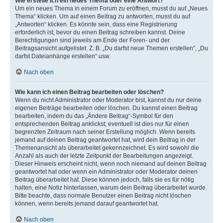
Wie erstelle ich ein neues Thema oder eine Antwort?
Um ein neues Thema in einem Forum zu eröffnen, musst du auf „Neues
Thema“ klicken. Um auf einen Beitrag zu antworten, musst du auf
„Antworten“ klicken. Es könnte sein, dass eine Registrierung
erforderlich ist, bevor du einen Beitrag schreiben kannst. Deine
Berechtigungen sind jeweils am Ende der Foren- und der
Beitragsansicht aufgelistet. Z. B. „Du darfst neue Themen erstellen“, „Du
darfst Dateianhänge erstellen“ usw.
Nach oben
Wie kann ich einen Beitrag bearbeiten oder löschen?
Wenn du nicht Administrator oder Moderator bist, kannst du nur deine
eigenen Beiträge bearbeiten oder löschen. Du kannst einen Beitrag
bearbeiten, indem du das „Ändere Beitrag“-Symbol für den
entsprechenden Beitrag anklickst; eventuell ist dies nur für einen
begrenzten Zeitraum nach seiner Erstellung möglich. Wenn bereits
jemand auf deinen Beitrag geantwortet hat, wird dein Beitrag in der
Themenansicht als überarbeitet gekennzeichnet. Es wird sowohl die
Anzahl als auch der letzte Zeitpunkt der Bearbeitungen angezeigt.
Dieser Hinweis erscheint nicht, wenn noch niemand auf deinen Beitrag
geantwortet hat oder wenn ein Administrator oder Moderator deinen
Beitrag überarbeitet hat. Diese können jedoch, falls sie es für nötig
halten, eine Notiz hinterlassen, warum dein Beitrag überarbeitet wurde.
Bitte beachte, dass normale Benutzer einen Beitrag nicht löschen
können, wenn bereits jemand darauf geantwortet hat.
Nach oben