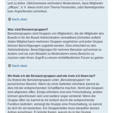
und zu teilen. Üblicherweise verhindern Moderatoren, dass Mitglieder
„offtopic“, d. h. etwas nicht zum Thema Passendes, oder Beleidigendes
bzw. Angreifendes schreiben.
Nach oben
Was sind Benutzergruppen?
Benutzergruppen sind Gruppen von Mitgliedern, die die Mitglieder des
Boards in für die Board-Administration verwaltbare Einheiten aufteilt.
Jedes Mitglied kann mehreren Gruppen angehören und jeder Gruppe
können Berechtigungen zugeteilt werden. Dies erleichtert es den
Administratoren, Berechtigungen für mehrere Benutzer auf einmal zu
ändern und sie zum Beispiel zu Moderatoren eines Bereichs zu
machen oder ihnen Zugriff zu einem nichtöffentlichen Forum zu geben.
Nach oben
Wo finde ich die Benutzergruppen und wie trete ich ihnen bei?
Du findest die Benutzergruppen unter „Benutzergruppen“ im
persönlichen Bereich. Wenn du einer beitreten möchtest, kannst du
dies mit der entsprechenden Schaltfläche machen. Nicht alle Gruppen
sind allgemein offen. Einige erfordern erst eine Freischaltung, andere
können geschlossen sein und weitere sogar versteckt. Wenn die
Gruppe offen ist, kannst du ihr einfach durch die entsprechende
Funktion beitreten; verlangt die Gruppe eine Freischaltung, so kannst
du dich für sie bewerben. Ein Gruppenleiter muss daraufhin deinen
Antrag annehmen. Er könnte fragen, warum du in die Gruppe