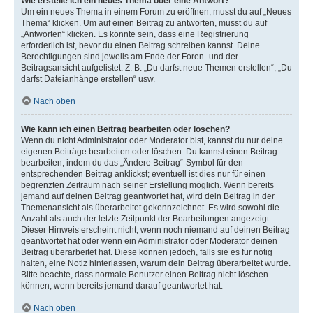
Wie erstelle ich ein neues Thema oder eine Antwort?
Um ein neues Thema in einem Forum zu eröffnen, musst du auf „Neues
Thema“ klicken. Um auf einen Beitrag zu antworten, musst du auf
„Antworten“ klicken. Es könnte sein, dass eine Registrierung
erforderlich ist, bevor du einen Beitrag schreiben kannst. Deine
Berechtigungen sind jeweils am Ende der Foren- und der
Beitragsansicht aufgelistet. Z. B. „Du darfst neue Themen erstellen“, „Du
darfst Dateianhänge erstellen“ usw.
Nach oben
Wie kann ich einen Beitrag bearbeiten oder löschen?
Wenn du nicht Administrator oder Moderator bist, kannst du nur deine
eigenen Beiträge bearbeiten oder löschen. Du kannst einen Beitrag
bearbeiten, indem du das „Ändere Beitrag“-Symbol für den
entsprechenden Beitrag anklickst; eventuell ist dies nur für einen
begrenzten Zeitraum nach seiner Erstellung möglich. Wenn bereits
jemand auf deinen Beitrag geantwortet hat, wird dein Beitrag in der
Themenansicht als überarbeitet gekennzeichnet. Es wird sowohl die
Anzahl als auch der letzte Zeitpunkt der Bearbeitungen angezeigt.
Dieser Hinweis erscheint nicht, wenn noch niemand auf deinen Beitrag
geantwortet hat oder wenn ein Administrator oder Moderator deinen
Beitrag überarbeitet hat. Diese können jedoch, falls sie es für nötig
halten, eine Notiz hinterlassen, warum dein Beitrag überarbeitet wurde.
Bitte beachte, dass normale Benutzer einen Beitrag nicht löschen
können, wenn bereits jemand darauf geantwortet hat.
Nach oben