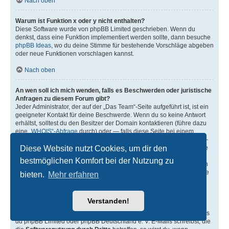
Nach oben
Warum ist Funktion x oder y nicht enthalten?
Diese Software wurde von phpBB Limited geschrieben. Wenn du
denkst, dass eine Funktion implementiert werden sollte, dann besuche
phpBB Ideas
, wo du deine Stimme für bestehende Vorschläge abgeben
oder neue Funktionen vorschlagen kannst.
Nach oben
An wen soll ich mich wenden, falls es Beschwerden oder juristische
Anfragen zu diesem Forum gibt?
Jeder Administrator, der auf der „Das Team“-Seite aufgeführt ist, ist ein
geeigneter Kontakt für deine Beschwerde. Wenn du so keine Antwort
erhältst, solltest du den Besitzer der Domain kontaktieren (führe dazu
eine
„WHOIS“-Abfrage
durch) oder — falls diese Seite bei einem
kostenlosen Webhoster wie z. B. Yahoo!, free.fr, funpic.de usw. liegt —
Diese Website nutzt Cookies, um dir den
den Support oder den Abuse-Kontakt des betreffenden Dienstes. Bitte
beachte, dass phpBB Limited (phpBB.com) und phpBB Deutschland
bestmöglichen Komfort bei der Nutzung zu
e. V. (phpBB.de)
absolut keinen Einfluss
auf die Benutzung oder den
oder die Benutzer der Forensoftware haben und dafür in keiner Weise
bieten.
Mehr erfahren
zur Verantwortung herangezogen werden können. Kontaktiere daher
nie phpBB Limited oder phpBB Deutschland e. V. in Zusammenhang
mit jeglichen juristischen Fragen (Unterlassungserklärungen,
Verstanden!
Haftungsfragen usw.), die
sich nicht direkt
auf die Websiten
phpbb.com, phpbb.de oder die phpBB-Software selbst beziehen. Falls
du phpBB Limited oder phpBB Deutschland e. V. E-Mails schreibst, die