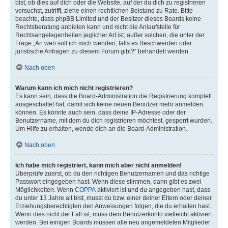
bist, ob dies auf dich oder die Website, auf der du dich zu registrieren
versuchst, zutrifft, ziehe einen rechtlichen Beistand zu Rate. Bitte
beachte, dass phpBB Limited und der Besitzer dieses Boards keine
Rechtsberatung anbieten kann und nicht die Anlaufstelle für
Rechtsangelegenheiten jeglicher Art ist; außer solchen, die unter der
Frage „An wen soll ich mich wenden, falls es Beschwerden oder
juristische Anfragen zu diesem Forum gibt?“ behandelt werden.
Nach oben
Warum kann ich mich nicht registrieren?
Es kann sein, dass die Board-Administration die Registrierung komplett
ausgeschaltet hat, damit sich keine neuen Benutzer mehr anmelden
können. Es könnte auch sein, dass deine IP-Adresse oder der
Benutzername, mit dem du dich registrieren möchtest, gesperrt wurden.
Um Hilfe zu erhalten, wende dich an die Board-Administration.
Nach oben
Ich habe mich registriert, kann mich aber nicht anmelden!
Überprüfe zuerst, ob du den richtigen Benutzernamen und das richtige
Passwort eingegeben hast. Wenn diese stimmen, dann gibt es zwei
Möglichkeiten. Wenn
COPPA
aktiviert ist und du angegeben hast, dass
du unter 13 Jahre alt bist, musst du bzw. einer deiner Eltern oder deiner
Erziehungsberechtigten den Anweisungen folgen, die du erhalten hast.
Wenn dies nicht der Fall ist, muss dein Benutzerkonto vielleicht aktiviert
werden. Bei einigen Boards müssen alle neu angemeldeten Mitglieder