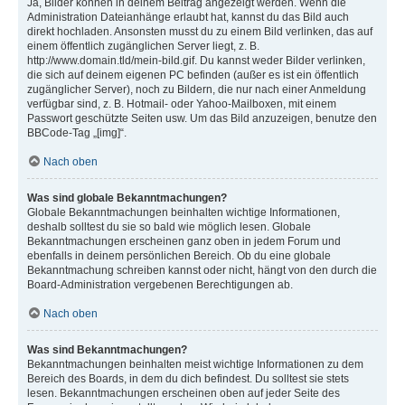
Ja, Bilder können in deinem Beitrag angezeigt werden. Wenn die
Administration Dateianhänge erlaubt hat, kannst du das Bild auch
direkt hochladen. Ansonsten musst du zu einem Bild verlinken, das auf
einem öffentlich zugänglichen Server liegt, z. B.
http://www.domain.tld/mein-bild.gif. Du kannst weder Bilder verlinken,
die sich auf deinem eigenen PC befinden (außer es ist ein öffentlich
zugänglicher Server), noch zu Bildern, die nur nach einer Anmeldung
verfügbar sind, z. B. Hotmail- oder Yahoo-Mailboxen, mit einem
Passwort geschützte Seiten usw. Um das Bild anzuzeigen, benutze den
BBCode-Tag „[img]“.
Nach oben
Was sind globale Bekanntmachungen?
Globale Bekanntmachungen beinhalten wichtige Informationen,
deshalb solltest du sie so bald wie möglich lesen. Globale
Bekanntmachungen erscheinen ganz oben in jedem Forum und
ebenfalls in deinem persönlichen Bereich. Ob du eine globale
Bekanntmachung schreiben kannst oder nicht, hängt von den durch die
Board-Administration vergebenen Berechtigungen ab.
Nach oben
Was sind Bekanntmachungen?
Bekanntmachungen beinhalten meist wichtige Informationen zu dem
Bereich des Boards, in dem du dich befindest. Du solltest sie stets
lesen. Bekanntmachungen erscheinen oben auf jeder Seite des