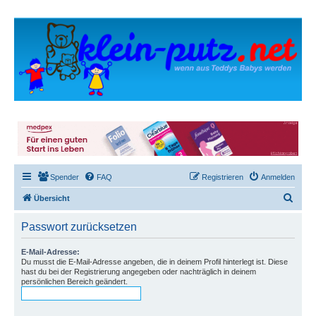
Spender
FAQ
Registrieren
Anmelden
S
Übersicht
u
Passwort zurücksetzen
c
h
E-Mail-Adresse:
Du musst die E-Mail-Adresse angeben, die in deinem Profil hinterlegt ist. Diese
e
hast du bei der Registrierung angegeben oder nachträglich in deinem
persönlichen Bereich geändert.