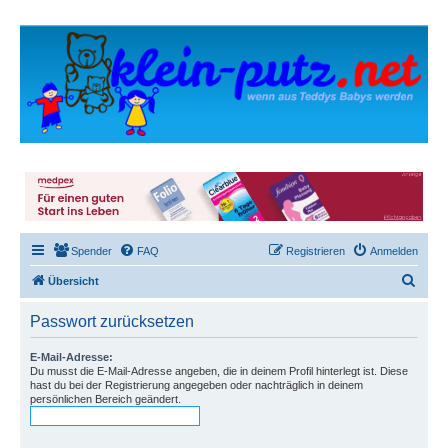
Spender
FAQ
Registrieren
Anmelden
S
Übersicht
u
Passwort zurücksetzen
c
h
E-Mail-Adresse:
Du musst die E-Mail-Adresse angeben, die in deinem Profil hinterlegt ist. Diese
e
hast du bei der Registrierung angegeben oder nachträglich in deinem
persönlichen Bereich geändert.