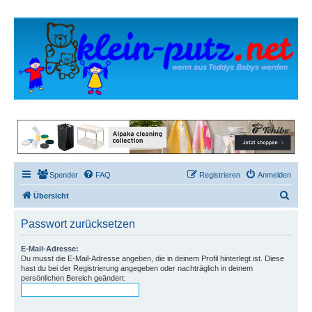
Spender
FAQ
Registrieren
Anmelden
S
Übersicht
u
Passwort zurücksetzen
c
h
E-Mail-Adresse:
Du musst die E-Mail-Adresse angeben, die in deinem Profil hinterlegt ist. Diese
e
hast du bei der Registrierung angegeben oder nachträglich in deinem
persönlichen Bereich geändert.