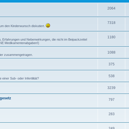
2064
7318
 um den Kinderwunsch diskutiert.
1180
, Erfahrungen und Nebenwirkungen, die nicht im Beipackzettel
EINE Medikamentenabgaben!)
1088
n hier zusammengetragen.
375
538
iner Sub- oder Infertilität?
3239
gesetz
797
.
283
249