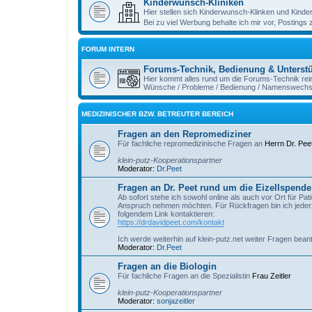
Kinderwunsch-Kliniken
Hier stellen sich Kinderwunsch-Klinken und Kind
Bei zu viel Werbung behalte ich mir vor, Postings
FORUM INTERN
Forums-Technik, Bedienung & Unterst
Hier kommt alles rund um die Forums-Technik rei
Wünsche / Probleme / Bedienung / Namenswechsel
MEDIZINISCHER BZW. BETREUTER BEREICH
Fragen an den Repromediziner
Für fachliche repromedizinische Fragen an
Herrn Dr. Pee
klein-putz-Kooperationspartner
Moderator:
Dr.Peet
Fragen an Dr. Peet rund um die Eizellspende 
Ab sofort stehe ich sowohl online als auch vor Ort für Pat
Anspruch nehmen möchten. Für Rückfragen bin ich jederze
folgendem Link kontaktieren:
https://drdavidpeet.com/kontakt
Ich werde weiterhin auf klein-putz.net weiter Fragen bean
Moderator:
Dr.Peet
Fragen an die Biologin
Für fachliche Fragen an die Spezialistin
Frau Zeitler
klein-putz-Kooperationspartner
Moderator:
sonjazeitler