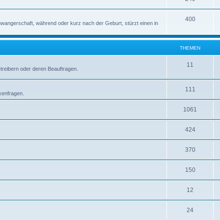
400
wangerschaft, während oder kurz nach der Geburt, stürzt einen in
THEMEN
11
etreibern oder deren Beauftragen.
111
xenfragen.
1061
424
370
150
12
24