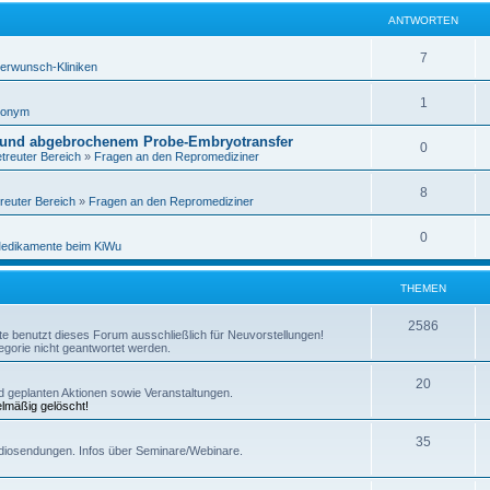
ANTWORTEN
7
erwunsch-Kliniken
1
nonym
 und abgebrochenem Probe-Embryotransfer
0
treuter Bereich
»
Fragen an den Repromediziner
8
reuter Bereich
»
Fragen an den Repromediziner
0
edikamente beim KiWu
THEMEN
2586
itte benutzt dieses Forum ausschließlich für Neuvorstellungen!
gorie nicht geantwortet werden.
20
und geplanten Aktionen sowie Veranstaltungen.
elmäßig gelöscht!
35
diosendungen. Infos über Seminare/Webinare.