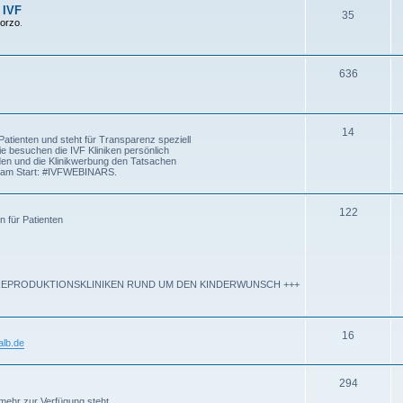
 IVF
35
Corzo
.
636
14
atienten und steht für Transparenz speziell
ie besuchen die IVF Kliniken persönlich
rden und die Klinikwerbung den Tatsachen
kt am Start: #IVFWEBINARS.
122
n für Patienten
P REPRODUKTIONSKLINIKEN RUND UM DEN KINDERWUNSCH +++
16
lb.de
294
mehr zur Verfügung steht.