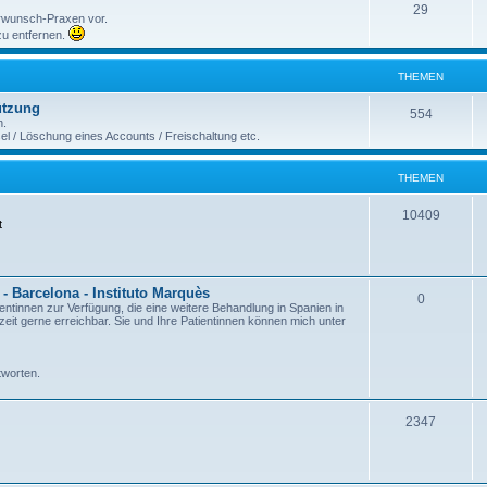
29
erwunsch-Praxen vor.
 zu entfernen.
THEMEN
ützung
554
n.
 / Löschung eines Accounts / Freischaltung etc.
THEMEN
10409
t
- Barcelona - Instituto Marquès
0
ientinnen zur Verfügung, die eine weitere Behandlung in Spanien in
it gerne erreichbar. Sie und Ihre Patientinnen können mich unter
tworten.
2347