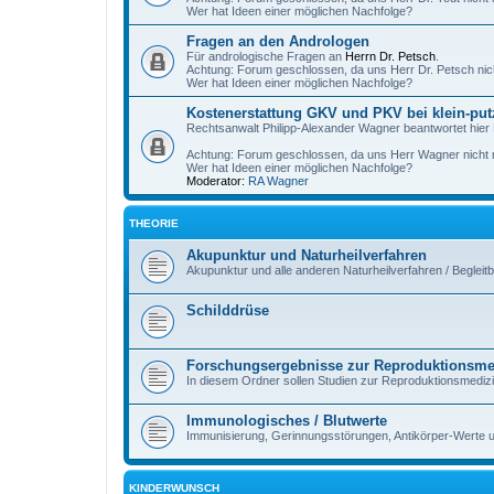
Wer hat Ideen einer möglichen Nachfolge?
Fragen an den Andrologen
Für andrologische Fragen an
Herrn Dr. Petsch
.
Achtung: Forum geschlossen, da uns Herr Dr. Petsch nic
Wer hat Ideen einer möglichen Nachfolge?
Kostenerstattung GKV und PKV bei klein-put
Rechtsanwalt Philipp-Alexander Wagner beantwortet hier
Achtung: Forum geschlossen, da uns Herr Wagner nicht m
Wer hat Ideen einer möglichen Nachfolge?
Moderator:
RA Wagner
THEORIE
Akupunktur und Naturheilverfahren
Akupunktur und alle anderen Naturheilverfahren / Begleit
Schilddrüse
Forschungsergebnisse zur Reproduktionsme
In diesem Ordner sollen Studien zur Reproduktionsmedi
Immunologisches / Blutwerte
Immunisierung, Gerinnungsstörungen, Antikörper-Werte 
KINDERWUNSCH