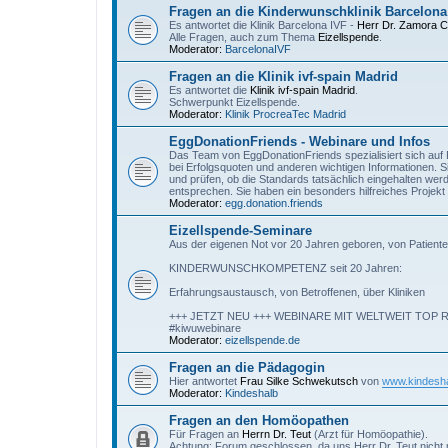
Fragen an die Kinderwunschklinik Barcelona
Es antwortet die Klinik Barcelona IVF -
Herr Dr. Zamora 
Alle Fragen, auch zum Thema
Eizellspende
.
Moderator:
BarcelonaIVF
Fragen an die Klinik ivf-spain Madrid
Es antwortet die
Klinik ivf-spain Madrid
.
Schwerpunkt Eizellspende.
Moderator:
Klinik ProcreaTec Madrid
EggDonationFriends - Webinare und Infos
Das Team von EggDonationFriends spezialisiert sich auf P
bei Erfolgsquoten und anderen wichtigen Informationen. S
und prüfen, ob die Standards tatsächlich eingehalten we
entsprechen. Sie haben ein besonders hilfreiches Proje
Moderator:
egg.donation.friends
Eizellspende-Seminare
Aus der eigenen Not vor 20 Jahren geboren, von Patiente
KINDERWUNSCHKOMPETENZ seit 20 Jahren:
Erfahrungsaustausch, von Betroffenen, über Kliniken
+++ JETZT NEU +++ WEBINARE MIT WELTWEIT TO
#kiwuwebinare
Moderator:
eizellspende.de
Fragen an die Pädagogin
Hier antwortet
Frau Silke Schwekutsch
von
www.kindesha
Moderator:
Kindeshalb
Fragen an den Homöopathen
Für Fragen an
Herrn Dr. Teut
(Arzt für Homöopathie).
Achtung: Forum geschlossen, da uns Herr Dr. Teut nicht 