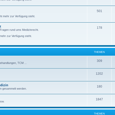
501
ht mehr zur Verfügung steht.
z
178
 Fragen rund ums Medizinrecht.
ehr zur Verfügung steht.
THEMEN
309
behandlungen, TCM ...
1202
dizin
180
zin gesammelt werden.
1847
usw.
THEMEN