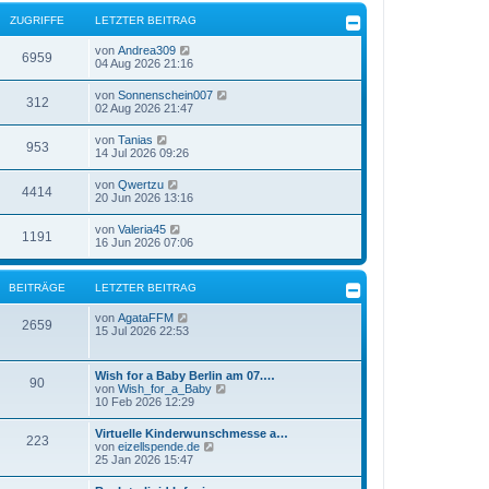
ZUGRIFFE
LETZTER BEITRAG
von
Andrea309
6959
04 Aug 2026 21:16
von
Sonnenschein007
312
02 Aug 2026 21:47
von
Tanias
953
14 Jul 2026 09:26
von
Qwertzu
4414
20 Jun 2026 13:16
von
Valeria45
1191
16 Jun 2026 07:06
BEITRÄGE
LETZTER BEITRAG
N
von
AgataFFM
2659
e
15 Jul 2026 22:53
u
e
s
Wish for a Baby Berlin am 07.…
90
t
N
von
Wish_for_a_Baby
e
e
10 Feb 2026 12:29
r
u
B
e
Virtuelle Kinderwunschmesse a…
e
223
s
N
von
eizellspende.de
i
t
e
25 Jan 2026 15:47
t
e
u
r
r
e
a