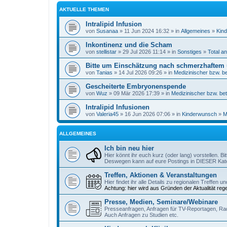
AKTUELLE THEMEN
Intralipid Infusion
von
Susanaa
» 11 Jun 2024 16:32 » in
Allgemeines
»
Kind
Inkontinenz und die Scham
von
stellistar
» 29 Jul 2026 11:14 » in
Sonstiges
»
Total a
Bitte um Einschätzung nach schmerzhaftem
von
Tanias
» 14 Jul 2026 09:26 » in
Medizinischer bzw. be
Gescheiterte Embryonenspende
von
Wuz
» 09 Mär 2026 17:39 » in
Medizinischer bzw. bet
Intralipid Infusionen
von
Valeria45
» 16 Jun 2026 07:06 » in
Kinderwunsch
»
M
ALLGEMEINES
Ich bin neu hier
Hier könnt ihr euch kurz (oder lang) vorstellen. B
Deswegen kann auf eure Postings in DIESER Kate
Treffen, Aktionen & Veranstaltungen
Hier findet ihr alle Details zu regionalen Treffen 
Achtung: hier wird aus Gründen der Aktualität reg
Presse, Medien, Seminare/Webinare
Presseanfragen, Anfragen für TV-Reportagen, Ra
Auch Anfragen zu Studien etc.