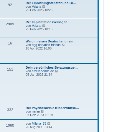
t
Re: Einnistungsfenster und Bl…
92
e
N
von
Vaiana
r
e
25 Feb 2025 10:26
B
u
e
e
i
s
Re: Implantationsversagen
t
2909
t
N
von
Vaiana
r
e
e
25 Feb 2025 10:15
a
r
u
g
B
e
e
s
Warum reisen Deutsche für ein…
i
16
t
N
von
egg.donation.friends
t
e
e
18 Apr 2022 16:06
r
r
u
a
B
e
g
e
s
i
t
t
e
Dein persönliches Beratungsge…
r
151
r
N
von
eizellspende.de
a
B
e
05 Jan 2026 21:34
g
e
u
i
e
t
s
r
t
a
e
g
r
B
e
i
Re: Psychosoziale Kinderwunsc…
332
t
N
von
narim
r
e
07 Dez 2023 15:19
a
u
g
e
N
von
Milena_78
1060
s
e
26 Aug 2009 13:44
t
u