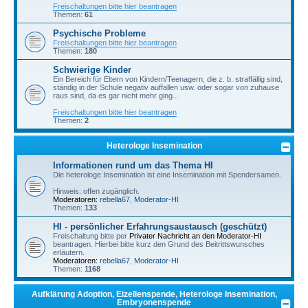
Freischaltungen bitte hier beantragen
Themen:
61
Psychische Probleme
Freischaltungen bitte hier beantragen
Themen:
180
Schwierige Kinder
Ein Bereich für Eltern von Kindern/Teenagern, die z. b. straffällig sind,
ständig in der Schule negativ auffallen usw. oder sogar von zuhause
raus sind, da es gar nicht mehr ging...
Freischaltungen bitte hier beantragen
Themen:
2
Heterologe Insemination
Informationen rund um das Thema HI
Die heterologe Insemination ist eine Insemination mit Spendersamen.
Hinweis: offen zugänglich.
Moderatoren:
rebella67
,
Moderator-HI
Themen:
133
HI - persönlicher Erfahrungsaustausch (geschützt)
Freischaltung bitte per
Privater Nachricht an den Moderator-HI
beantragen. Hierbei bitte kurz den Grund des Beitrittswunsches
erläutern.
Moderatoren:
rebella67
,
Moderator-HI
Themen:
1168
Aufklärung Adoption, Eizellenspende, Heterologe Insemination,
Embryonenspende