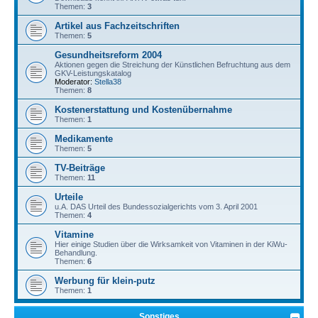
Themen:
3
Artikel aus Fachzeitschriften
Themen:
5
Gesundheitsreform 2004
Aktionen gegen die Streichung der Künstlichen Befruchtung aus dem
GKV-Leistungskatalog
Moderator:
Stella38
Themen:
8
Kostenerstattung und Kostenübernahme
Themen:
1
Medikamente
Themen:
5
TV-Beiträge
Themen:
11
Urteile
u.A. DAS Urteil des Bundessozialgerichts vom 3. April 2001
Themen:
4
Vitamine
Hier einige Studien über die Wirksamkeit von Vitaminen in der KiWu-
Behandlung.
Themen:
6
Werbung für klein-putz
Themen:
1
Sonstiges