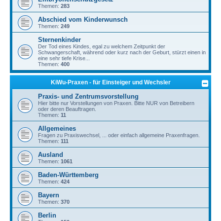
Themen:
283
Abschied vom Kinderwunsch
Themen:
249
Sternenkinder
Der Tod eines Kindes, egal zu welchem Zeitpunkt der
Schwangerschaft, während oder kurz nach der Geburt, stürzt einen in
eine sehr tiefe Krise...
Themen:
400
KiWu-Praxen - für Einsteiger und Wechsler
Praxis- und Zentrumsvorstellung
Hier bitte nur Vorstellungen von Praxen. Bitte NUR von Betreibern
oder deren Beauftragen.
Themen:
11
Allgemeines
Fragen zu Praxiswechsel, ... oder einfach allgemeine Praxenfragen.
Themen:
111
Ausland
Themen:
1061
Baden-Württemberg
Themen:
424
Bayern
Themen:
370
Berlin