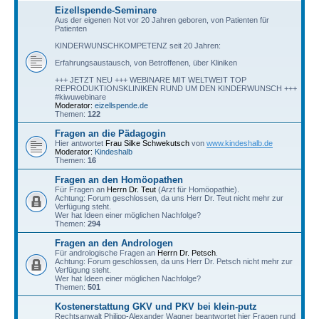
Eizellspende-Seminare
Aus der eigenen Not vor 20 Jahren geboren, von Patienten für
Patienten
KINDERWUNSCHKOMPETENZ seit 20 Jahren:
Erfahrungsaustausch, von Betroffenen, über Kliniken
+++ JETZT NEU +++ WEBINARE MIT WELTWEIT TOP
REPRODUKTIONSKLINIKEN RUND UM DEN KINDERWUNSCH +++
#kiwuwebinare
Moderator:
eizellspende.de
Themen:
122
Fragen an die Pädagogin
Hier antwortet
Frau Silke Schwekutsch
von
www.kindeshalb.de
Moderator:
Kindeshalb
Themen:
16
Fragen an den Homöopathen
Für Fragen an
Herrn Dr. Teut
(Arzt für Homöopathie).
Achtung: Forum geschlossen, da uns Herr Dr. Teut nicht mehr zur
Verfügung steht.
Wer hat Ideen einer möglichen Nachfolge?
Themen:
294
Fragen an den Andrologen
Für andrologische Fragen an
Herrn Dr. Petsch
.
Achtung: Forum geschlossen, da uns Herr Dr. Petsch nicht mehr zur
Verfügung steht.
Wer hat Ideen einer möglichen Nachfolge?
Themen:
501
Kostenerstattung GKV und PKV bei klein-putz
Rechtsanwalt Philipp-Alexander Wagner beantwortet hier Fragen rund