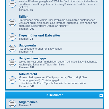
Welche Förderungen gibt es? Welche Bank finanziert mit den besten
Konditionen und kompetenter Beratung? Was für Darlehensformen
gibt es?
Themen:
16
Stillen
Hier können sich Mamis über Probleme beim Stillen austauschen.
Vielleicht ergibt sich sogar eine Internet-Stillgruppe? Wir haben nun
auch eine Stillberaterin! Danke an Nanni***!
Themen:
209
Tagesmütter und Babysitter
Themen:
24
Babymenüs
Rezepttauschordner für Babymenüs
Themen:
48
Babysachen-Tipps
Wo es im Netz oder "im richtigen Leben" günstige Baby-Sachen zu
kaufen gibt. Links und Tipps hier hinein!
Themen:
252
Arbeitsrecht
Mutterschaftsgesetze, Kündigungsrecht, Elternzeit (früher
Erziehungsurlaub), Erziehungsgeld
...hier könnt Ihr Euch Tipps holen, wie Ihr verfahren könnt.
Themen:
541
Klinikführer
Allgemeines
Themen:
5