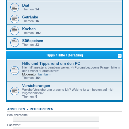
Diät
Themen:
24
Getränke
Themen:
16
Kochen
Themen:
192
Süßspeisen
Themen:
23
Tipps / Hilfe / Beratung
Hilfe und Tipps rund um den PC
Hier hilft meistens bambam weiter. :-) Forumsbezogene Fragen bitte in
den Ordner "Forum intern"
Moderator:
bambam
Themen:
164
Versicherungen
Welche Versicherung brauche ich? Welche ist am besten auf mich
zugeschnitten?
Themen:
5
ANMELDEN
•
REGISTRIEREN
Benutzername:
Passwort: