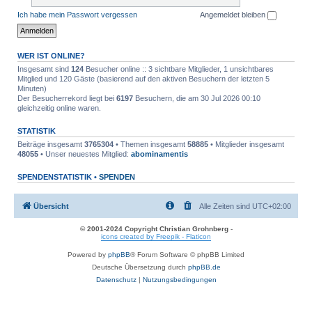
Ich habe mein Passwort vergessen
Angemeldet bleiben
WER IST ONLINE?
Insgesamt sind
124
Besucher online :: 3 sichtbare Mitglieder, 1 unsichtbares
Mitglied und 120 Gäste (basierend auf den aktiven Besuchern der letzten 5
Minuten)
Der Besucherrekord liegt bei
6197
Besuchern, die am 30 Jul 2026 00:10
gleichzeitig online waren.
STATISTIK
Beiträge insgesamt
3765304
• Themen insgesamt
58885
• Mitglieder insgesamt
48055
• Unser neuestes Mitglied:
abominamentis
SPENDENSTATISTIK •
SPENDEN
Übersicht
Alle Zeiten sind
UTC+02:00
© 2001-2024 Copyright Christian Grohnberg
-
icons created by Freepik - Flaticon
Powered by
phpBB
® Forum Software © phpBB Limited
Deutsche Übersetzung durch
phpBB.de
Datenschutz
|
Nutzungsbedingungen