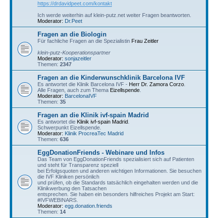
https://drdavidpeet.com/kontakt
Ich werde weiterhin auf klein-putz.net weiter Fragen beantworten.
Moderator:
Dr.Peet
Fragen an die Biologin
Für fachliche Fragen an die Spezialistin
Frau Zeitler
klein-putz-Kooperationspartner
Moderator:
sonjazeitler
Themen:
2347
Fragen an die Kinderwunschklinik Barcelona IVF
Es antwortet die Klinik Barcelona IVF -
Herr Dr. Zamora Corzo
.
Alle Fragen, auch zum Thema
Eizellspende
.
Moderator:
BarcelonaIVF
Themen:
35
Fragen an die Klinik ivf-spain Madrid
Es antwortet die
Klinik ivf-spain Madrid
.
Schwerpunkt Eizellspende.
Moderator:
Klinik ProcreaTec Madrid
Themen:
636
EggDonationFriends - Webinare und Infos
Das Team von EggDonationFriends spezialisiert sich auf Patienten
und steht für Transparenz speziell
bei Erfolgsquoten und anderen wichtigen Informationen. Sie besuchen
die IVF Kliniken persönlich
und prüfen, ob die Standards tatsächlich eingehalten werden und die
Klinikwerbung den Tatsachen
entsprechen. Sie haben ein besonders hilfreiches Projekt am Start:
#IVFWEBINARS.
Moderator:
egg.donation.friends
Themen:
14