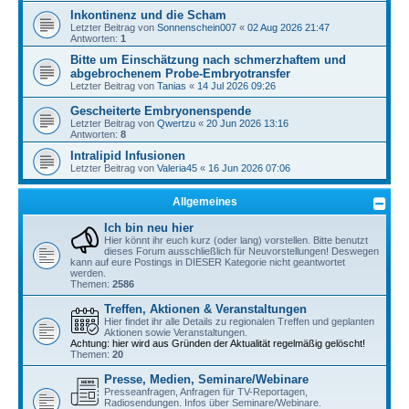
Inkontinenz und die Scham
Letzter Beitrag von
Sonnenschein007
«
02 Aug 2026 21:47
Antworten:
1
Bitte um Einschätzung nach schmerzhaftem und
abgebrochenem Probe-Embryotransfer
Letzter Beitrag von
Tanias
«
14 Jul 2026 09:26
Gescheiterte Embryonenspende
Letzter Beitrag von
Qwertzu
«
20 Jun 2026 13:16
Antworten:
8
Intralipid Infusionen
Letzter Beitrag von
Valeria45
«
16 Jun 2026 07:06
Allgemeines
Ich bin neu hier
Hier könnt ihr euch kurz (oder lang) vorstellen. Bitte benutzt
dieses Forum ausschließlich für Neuvorstellungen! Deswegen
kann auf eure Postings in DIESER Kategorie nicht geantwortet
werden.
Themen:
2586
Treffen, Aktionen & Veranstaltungen
Hier findet ihr alle Details zu regionalen Treffen und geplanten
Aktionen sowie Veranstaltungen.
Achtung: hier wird aus Gründen der Aktualität regelmäßig gelöscht!
Themen:
20
Presse, Medien, Seminare/Webinare
Presseanfragen, Anfragen für TV-Reportagen,
Radiosendungen. Infos über Seminare/Webinare.