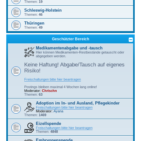
Themen:
19
Schleswig-Holstein
Themen:
46
Thüringen
Themen:
49
Geschützter Bereich
Medikamentenabgabe und -tausch
Hier können Medikamenten-Restbestände getauscht oder
abgegeben werden.
Keine Haftung! Abgabe/Tausch auf eigenes
Risiko!
Freischaltungen bitte hier beantragen
Postings bleiben maximal 4 Wochen lang online!
Moderator:
Chrischn
Themen:
63
Adoption im In- und Ausland, Pflegekinder
Freischaltungen bitte hier beantragen
Moderator:
Ayana
Themen:
1469
Eizellspende
Freischaltungen bitte hier beantragen
Themen:
4848
Embryonenspende