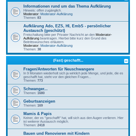
Informationen rund um das Thema Aufklärung
Hinweis: offen zugänglich.
Moderator:
Moderator-Aufklärung
Themen:
83
Aufklärung Ado, EZS, HI, EmbS - persönlicher
Austausch (geschützt)
Freischaltung bitte per Privater Nachricht an den
Moderator-
Aufklärung
beantragen. Hierbei bitte kurz den Grund des
Beitrittswunsches erläutern.
Moderator:
Moderator-Aufklärung
Themen:
38
(Fast) geschafft...
Fragen/Antworten für Neuschwangere
In 9 Monaten wiederholt sich ja wirklich jede Menge, und jede, die es
geschafft hat, steht vor den gleichen Fragen...
Themen:
773
Schwanger...
Themen:
1680
Geburtsanzeigen
Themen:
169
Mamis & Papis
Keiner, der es "geschafft" hat, will sich aus den Augen verlieren. Hier
ist weiterer Austausch möglich.
Themen:
2418
Bauen und Renovieren mit Kindern