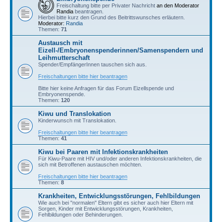
Freischaltung bitte per Privater Nachricht
an den Moderator
Randia
beantragen.
Hierbei bitte kurz den Grund des Beitrittswunsches erläutern.
Moderator:
Randia
Themen:
71
Austausch mit
Eizell-/Embryonenspenderinnen/Samenspendern und
Leihmutterschaft
Spender/EmpfängerInnen tauschen sich aus.
Freischaltungen bitte hier beantragen
Bitte hier keine Anfragen für das Forum Eizellspende und
Embryonenspende.
Themen:
120
Kiwu und Translokation
Kinderwunsch mit Translokation.
Freischaltungen bitte hier beantragen
Themen:
41
Kiwu bei Paaren mit Infektionskrankheiten
Für Kiwu-Paare mit HIV und/oder anderen Infektionskrankheiten, die
sich mit Betroffenen austauschen möchten.
Freischaltungen bitte hier beantragen
Themen:
8
Krankheiten, Entwicklungsstörungen, Fehlbildungen
Wie auch bei "normalen" Eltern gibt es sicher auch hier Eltern mit
Sorgen, Kinder mit Entwicklungsstörungen, Krankheiten,
Fehlbildungen oder Behinderungen.