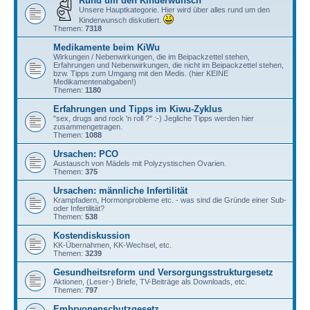
Rund um den Kinderwunsch
Unsere Hauptkategorie. Hier wird über alles rund um den
Kinderwunsch diskutiert.
Themen:
7318
Medikamente beim KiWu
Wirkungen / Nebenwirkungen, die im Beipackzettel stehen,
Erfahrungen und Nebenwirkungen, die nicht im Beipackzettel stehen,
bzw. Tipps zum Umgang mit den Medis. (hier KEINE
Medikamentenabgaben!)
Themen:
1180
Erfahrungen und Tipps im Kiwu-Zyklus
"sex, drugs and rock 'n roll ?" :-) Jegliche Tipps werden hier
zusammengetragen.
Themen:
1088
Ursachen: PCO
Austausch von Mädels mit Polyzystischen Ovarien.
Themen:
375
Ursachen: männliche Infertilität
Krampfadern, Hormonprobleme etc. - was sind die Gründe einer Sub-
oder Infertilität?
Themen:
538
Kostendiskussion
KK-Übernahmen, KK-Wechsel, etc.
Themen:
3239
Gesundheitsreform und Versorgungsstrukturgesetz
Aktionen, (Leser-) Briefe, TV-Beiträge als Downloads, etc.
Themen:
797
Embryonenschutzgesetz