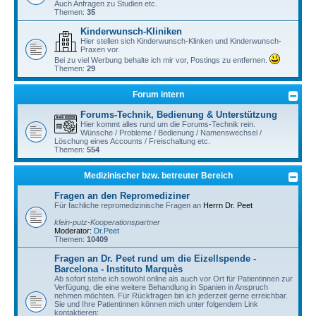
Auch Anfragen zu Studien etc.
Themen:
35
Kinderwunsch-Kliniken
Hier stellen sich Kinderwunsch-Klinken und Kinderwunsch-
Praxen vor.
Bei zu viel Werbung behalte ich mir vor, Postings zu entfernen.
Themen:
29
Forum intern
Forums-Technik, Bedienung & Unterstützung
Hier kommt alles rund um die Forums-Technik rein.
Wünsche / Probleme / Bedienung / Namenswechsel /
Löschung eines Accounts / Freischaltung etc.
Themen:
554
Medizinischer bzw. betreuter Bereich
Fragen an den Repromediziner
Für fachliche repromedizinische Fragen an
Herrn Dr. Peet
klein-putz-Kooperationspartner
Moderator:
Dr.Peet
Themen:
10409
Fragen an Dr. Peet rund um die Eizellspende -
Barcelona - Instituto Marquès
Ab sofort stehe ich sowohl online als auch vor Ort für Patientinnen zur
Verfügung, die eine weitere Behandlung in Spanien in Anspruch
nehmen möchten. Für Rückfragen bin ich jederzeit gerne erreichbar.
Sie und Ihre Patientinnen können mich unter folgendem Link
kontaktieren: