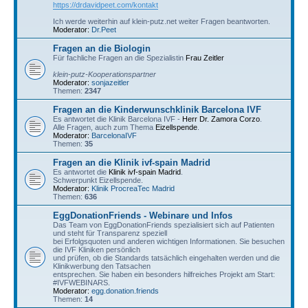
https://drdavidpeet.com/kontakt
Ich werde weiterhin auf klein-putz.net weiter Fragen beantworten.
Moderator:
Dr.Peet
Fragen an die Biologin
Für fachliche Fragen an die Spezialistin
Frau Zeitler
klein-putz-Kooperationspartner
Moderator:
sonjazeitler
Themen:
2347
Fragen an die Kinderwunschklinik Barcelona IVF
Es antwortet die Klinik Barcelona IVF -
Herr Dr. Zamora Corzo
.
Alle Fragen, auch zum Thema
Eizellspende
.
Moderator:
BarcelonaIVF
Themen:
35
Fragen an die Klinik ivf-spain Madrid
Es antwortet die
Klinik ivf-spain Madrid
.
Schwerpunkt Eizellspende.
Moderator:
Klinik ProcreaTec Madrid
Themen:
636
EggDonationFriends - Webinare und Infos
Das Team von EggDonationFriends spezialisiert sich auf Patienten
und steht für Transparenz speziell
bei Erfolgsquoten und anderen wichtigen Informationen. Sie besuchen
die IVF Kliniken persönlich
und prüfen, ob die Standards tatsächlich eingehalten werden und die
Klinikwerbung den Tatsachen
entsprechen. Sie haben ein besonders hilfreiches Projekt am Start:
#IVFWEBINARS.
Moderator:
egg.donation.friends
Themen:
14