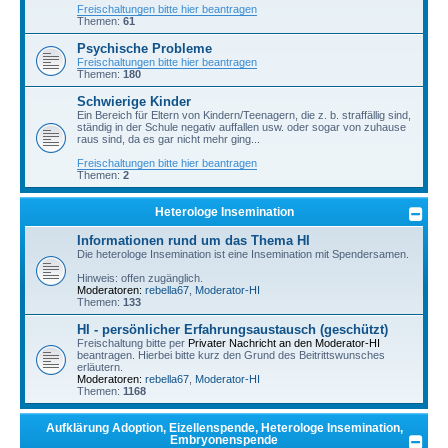
Freischaltungen bitte hier beantragen
Themen:
61
Psychische Probleme
Freischaltungen bitte hier beantragen
Themen:
180
Schwierige Kinder
Ein Bereich für Eltern von Kindern/Teenagern, die z. b. straffällig sind,
ständig in der Schule negativ auffallen usw. oder sogar von zuhause
raus sind, da es gar nicht mehr ging...
Freischaltungen bitte hier beantragen
Themen:
2
Heterologe Insemination
Informationen rund um das Thema HI
Die heterologe Insemination ist eine Insemination mit Spendersamen.
Hinweis: offen zugänglich.
Moderatoren:
rebella67
,
Moderator-HI
Themen:
133
HI - persönlicher Erfahrungsaustausch (geschützt)
Freischaltung bitte per
Privater Nachricht an den Moderator-HI
beantragen. Hierbei bitte kurz den Grund des Beitrittswunsches
erläutern.
Moderatoren:
rebella67
,
Moderator-HI
Themen:
1168
Aufklärung Adoption, Eizellenspende, Heterologe Insemination,
Embryonenspende