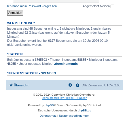
Ich habe mein Passwort vergessen
Angemeldet bleiben
WER IST ONLINE?
Insgesamt sind
98
Besucher online :: 5 sichtbare Mitglieder, 1 unsichtbares
Mitglied und 92 Gäste (basierend auf den aktiven Besuchern der letzten 5
Minuten)
Der Besucherrekord liegt bei
6197
Besuchern, die am 30 Jul 2026 00:10
gleichzeitig online waren.
STATISTIK
Beiträge insgesamt
3765303
• Themen insgesamt
58885
• Mitglieder insgesamt
48055
• Unser neuestes Mitglied:
abominamentis
SPENDENSTATISTIK •
SPENDEN
Übersicht
Alle Zeiten sind
UTC+02:00
© 2001-2024 Copyright Christian Grohnberg
-
icons created by Freepik - Flaticon
Powered by
phpBB
® Forum Software © phpBB Limited
Deutsche Übersetzung durch
phpBB.de
Datenschutz
|
Nutzungsbedingungen