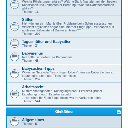
Welche Förderungen gibt es? Welche Bank finanziert mit den besten
Konditionen und kompetenter Beratung? Was für Darlehensformen
gibt es?
Themen:
16
Stillen
Hier können sich Mamis über Probleme beim Stillen austauschen.
Vielleicht ergibt sich sogar eine Internet-Stillgruppe? Wir haben nun
auch eine Stillberaterin! Danke an Nanni***!
Themen:
209
Tagesmütter und Babysitter
Themen:
24
Babymenüs
Rezepttauschordner für Babymenüs
Themen:
48
Babysachen-Tipps
Wo es im Netz oder "im richtigen Leben" günstige Baby-Sachen zu
kaufen gibt. Links und Tipps hier hinein!
Themen:
252
Arbeitsrecht
Mutterschaftsgesetze, Kündigungsrecht, Elternzeit (früher
Erziehungsurlaub), Erziehungsgeld
...hier könnt Ihr Euch Tipps holen, wie Ihr verfahren könnt.
Themen:
541
Klinikführer
Allgemeines
Themen:
5