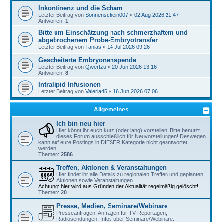
Inkontinenz und die Scham
Letzter Beitrag von
Sonnenschein007
«
02 Aug 2026 21:47
Antworten:
1
Bitte um Einschätzung nach schmerzhaftem und
abgebrochenem Probe-Embryotransfer
Letzter Beitrag von
Tanias
«
14 Jul 2026 09:26
Gescheiterte Embryonenspende
Letzter Beitrag von
Qwertzu
«
20 Jun 2026 13:16
Antworten:
8
Intralipid Infusionen
Letzter Beitrag von
Valeria45
«
16 Jun 2026 07:06
Allgemeines
Ich bin neu hier
Hier könnt ihr euch kurz (oder lang) vorstellen. Bitte benutzt
dieses Forum ausschließlich für Neuvorstellungen! Deswegen
kann auf eure Postings in DIESER Kategorie nicht geantwortet
werden.
Themen:
2586
Treffen, Aktionen & Veranstaltungen
Hier findet ihr alle Details zu regionalen Treffen und geplanten
Aktionen sowie Veranstaltungen.
Achtung: hier wird aus Gründen der Aktualität regelmäßig gelöscht!
Themen:
20
Presse, Medien, Seminare/Webinare
Presseanfragen, Anfragen für TV-Reportagen,
Radiosendungen. Infos über Seminare/Webinare.