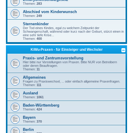
Themen:
283
Abschied vom Kinderwunsch
Themen:
249
Sternenkinder
Der Tod eines Kindes, egal zu welchem Zeitpunkt der
Schwangerschaft, während oder kurz nach der Geburt, stürzt einen in
eine sehr tiefe Krise...
Themen:
400
KiWu-Praxen - für Einsteiger und Wechsler
Praxis- und Zentrumsvorstellung
Hier bitte nur Vorstellungen von Praxen. Bitte NUR von Betreibern
oder deren Beauftragen.
Themen:
11
Allgemeines
Fragen zu Praxiswechsel, ... oder einfach allgemeine Praxenfragen.
Themen:
111
Ausland
Themen:
1061
Baden-Württemberg
Themen:
424
Bayern
Themen:
370
Berlin