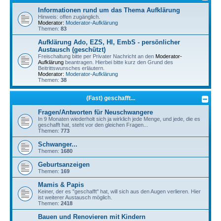
Informationen rund um das Thema Aufklärung
Hinweis: offen zugänglich.
Moderator:
Moderator-Aufklärung
Themen:
83
Aufklärung Ado, EZS, HI, EmbS - persönlicher
Austausch (geschützt)
Freischaltung bitte per Privater Nachricht an den
Moderator-
Aufklärung
beantragen. Hierbei bitte kurz den Grund des
Beitrittswunsches erläutern.
Moderator:
Moderator-Aufklärung
Themen:
38
(Fast) geschafft...
Fragen/Antworten für Neuschwangere
In 9 Monaten wiederholt sich ja wirklich jede Menge, und jede, die es
geschafft hat, steht vor den gleichen Fragen...
Themen:
773
Schwanger...
Themen:
1680
Geburtsanzeigen
Themen:
169
Mamis & Papis
Keiner, der es "geschafft" hat, will sich aus den Augen verlieren. Hier
ist weiterer Austausch möglich.
Themen:
2418
Bauen und Renovieren mit Kindern