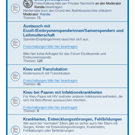
Freischaltung bitte per Privater Nachricht
an den Moderator
Randia
beantragen.
Hierbei bitte kurz den Grund des Beitrittswunsches erläutern.
Moderator:
Randia
Themen:
71
Austausch mit
Eizell-/Embryonenspenderinnen/Samenspendern und
Leihmutterschaft
Spender/EmpfängerInnen tauschen sich aus.
Freischaltungen bitte hier beantragen
Bitte hier keine Anfragen für das Forum Eizellspende und
Embryonenspende.
Themen:
120
Kiwu und Translokation
Kinderwunsch mit Translokation.
Freischaltungen bitte hier beantragen
Themen:
41
Kiwu bei Paaren mit Infektionskrankheiten
Für Kiwu-Paare mit HIV und/oder anderen Infektionskrankheiten, die
sich mit Betroffenen austauschen möchten.
Freischaltungen bitte hier beantragen
Themen:
8
Krankheiten, Entwicklungsstörungen, Fehlbildungen
Wie auch bei "normalen" Eltern gibt es sicher auch hier Eltern mit
Sorgen, Kinder mit Entwicklungsstörungen, Krankheiten,
Fehlbildungen oder Behinderungen.