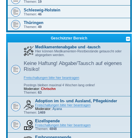
Themen:
19
Schleswig-Holstein
Themen:
46
Thüringen
Themen:
49
Geschützter Bereich
Medikamentenabgabe und -tausch
Hier können Medikamenten-Restbestände getauscht oder
abgegeben werden.
Keine Haftung! Abgabe/Tausch auf eigenes
Risiko!
Freischaltungen bitte hier beantragen
Postings bleiben maximal 4 Wochen lang online!
Moderator:
Chrischn
Themen:
63
Adoption im In- und Ausland, Pflegekinder
Freischaltungen bitte hier beantragen
Moderator:
Ayana
Themen:
1469
Eizellspende
Freischaltungen bitte hier beantragen
Themen:
4848
Embryonenspende