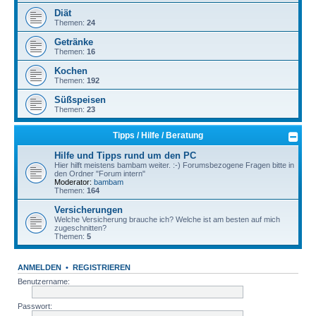
Diät
Themen:
24
Getränke
Themen:
16
Kochen
Themen:
192
Süßspeisen
Themen:
23
Tipps / Hilfe / Beratung
Hilfe und Tipps rund um den PC
Hier hilft meistens bambam weiter. :-) Forumsbezogene Fragen bitte in
den Ordner "Forum intern"
Moderator:
bambam
Themen:
164
Versicherungen
Welche Versicherung brauche ich? Welche ist am besten auf mich
zugeschnitten?
Themen:
5
ANMELDEN
•
REGISTRIEREN
Benutzername:
Passwort: