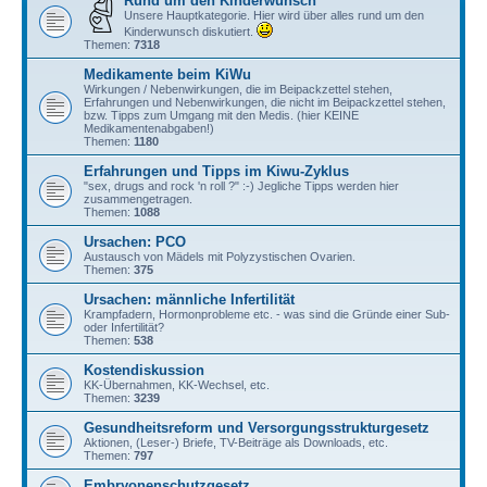
Rund um den Kinderwunsch
Unsere Hauptkategorie. Hier wird über alles rund um den
Kinderwunsch diskutiert.
Themen:
7318
Medikamente beim KiWu
Wirkungen / Nebenwirkungen, die im Beipackzettel stehen,
Erfahrungen und Nebenwirkungen, die nicht im Beipackzettel stehen,
bzw. Tipps zum Umgang mit den Medis. (hier KEINE
Medikamentenabgaben!)
Themen:
1180
Erfahrungen und Tipps im Kiwu-Zyklus
"sex, drugs and rock 'n roll ?" :-) Jegliche Tipps werden hier
zusammengetragen.
Themen:
1088
Ursachen: PCO
Austausch von Mädels mit Polyzystischen Ovarien.
Themen:
375
Ursachen: männliche Infertilität
Krampfadern, Hormonprobleme etc. - was sind die Gründe einer Sub-
oder Infertilität?
Themen:
538
Kostendiskussion
KK-Übernahmen, KK-Wechsel, etc.
Themen:
3239
Gesundheitsreform und Versorgungsstrukturgesetz
Aktionen, (Leser-) Briefe, TV-Beiträge als Downloads, etc.
Themen:
797
Embryonenschutzgesetz