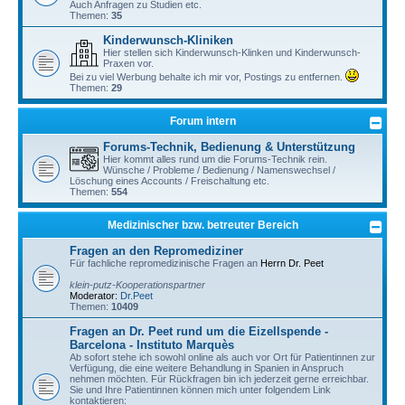
Auch Anfragen zu Studien etc.
Themen:
35
Kinderwunsch-Kliniken
Hier stellen sich Kinderwunsch-Klinken und Kinderwunsch-
Praxen vor.
Bei zu viel Werbung behalte ich mir vor, Postings zu entfernen.
Themen:
29
Forum intern
Forums-Technik, Bedienung & Unterstützung
Hier kommt alles rund um die Forums-Technik rein.
Wünsche / Probleme / Bedienung / Namenswechsel /
Löschung eines Accounts / Freischaltung etc.
Themen:
554
Medizinischer bzw. betreuter Bereich
Fragen an den Repromediziner
Für fachliche repromedizinische Fragen an
Herrn Dr. Peet
klein-putz-Kooperationspartner
Moderator:
Dr.Peet
Themen:
10409
Fragen an Dr. Peet rund um die Eizellspende -
Barcelona - Instituto Marquès
Ab sofort stehe ich sowohl online als auch vor Ort für Patientinnen zur
Verfügung, die eine weitere Behandlung in Spanien in Anspruch
nehmen möchten. Für Rückfragen bin ich jederzeit gerne erreichbar.
Sie und Ihre Patientinnen können mich unter folgendem Link
kontaktieren: