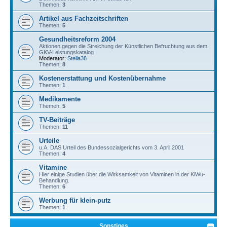
Themen:
3
Artikel aus Fachzeitschriften
Themen:
5
Gesundheitsreform 2004
Aktionen gegen die Streichung der Künstlichen Befruchtung aus dem
GKV-Leistungskatalog
Moderator:
Stella38
Themen:
8
Kostenerstattung und Kostenübernahme
Themen:
1
Medikamente
Themen:
5
TV-Beiträge
Themen:
11
Urteile
u.A. DAS Urteil des Bundessozialgerichts vom 3. April 2001
Themen:
4
Vitamine
Hier einige Studien über die Wirksamkeit von Vitaminen in der KiWu-
Behandlung.
Themen:
6
Werbung für klein-putz
Themen:
1
Sonstiges