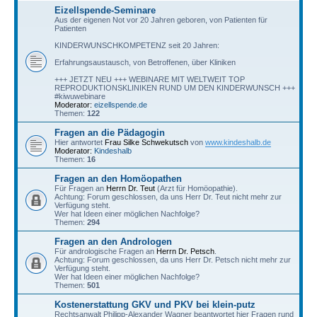
Eizellspende-Seminare
Aus der eigenen Not vor 20 Jahren geboren, von Patienten für
Patienten
KINDERWUNSCHKOMPETENZ seit 20 Jahren:
Erfahrungsaustausch, von Betroffenen, über Kliniken
+++ JETZT NEU +++ WEBINARE MIT WELTWEIT TOP
REPRODUKTIONSKLINIKEN RUND UM DEN KINDERWUNSCH +++
#kiwuwebinare
Moderator:
eizellspende.de
Themen:
122
Fragen an die Pädagogin
Hier antwortet
Frau Silke Schwekutsch
von
www.kindeshalb.de
Moderator:
Kindeshalb
Themen:
16
Fragen an den Homöopathen
Für Fragen an
Herrn Dr. Teut
(Arzt für Homöopathie).
Achtung: Forum geschlossen, da uns Herr Dr. Teut nicht mehr zur
Verfügung steht.
Wer hat Ideen einer möglichen Nachfolge?
Themen:
294
Fragen an den Andrologen
Für andrologische Fragen an
Herrn Dr. Petsch
.
Achtung: Forum geschlossen, da uns Herr Dr. Petsch nicht mehr zur
Verfügung steht.
Wer hat Ideen einer möglichen Nachfolge?
Themen:
501
Kostenerstattung GKV und PKV bei klein-putz
Rechtsanwalt Philipp-Alexander Wagner beantwortet hier Fragen rund