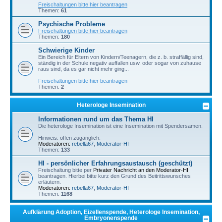
Freischaltungen bitte hier beantragen
Themen:
61
Psychische Probleme
Freischaltungen bitte hier beantragen
Themen:
180
Schwierige Kinder
Ein Bereich für Eltern von Kindern/Teenagern, die z. b. straffällig sind,
ständig in der Schule negativ auffallen usw. oder sogar von zuhause
raus sind, da es gar nicht mehr ging...
Freischaltungen bitte hier beantragen
Themen:
2
Heterologe Insemination
Informationen rund um das Thema HI
Die heterologe Insemination ist eine Insemination mit Spendersamen.
Hinweis: offen zugänglich.
Moderatoren:
rebella67
,
Moderator-HI
Themen:
133
HI - persönlicher Erfahrungsaustausch (geschützt)
Freischaltung bitte per
Privater Nachricht an den Moderator-HI
beantragen. Hierbei bitte kurz den Grund des Beitrittswunsches
erläutern.
Moderatoren:
rebella67
,
Moderator-HI
Themen:
1168
Aufklärung Adoption, Eizellenspende, Heterologe Insemination,
Embryonenspende