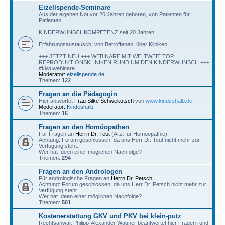
Eizellspende-Seminare
Aus der eigenen Not vor 20 Jahren geboren, von Patienten für
Patienten
KINDERWUNSCHKOMPETENZ seit 20 Jahren:
Erfahrungsaustausch, von Betroffenen, über Kliniken
+++ JETZT NEU +++ WEBINARE MIT WELTWEIT TOP
REPRODUKTIONSKLINIKEN RUND UM DEN KINDERWUNSCH +++
#kiwuwebinare
Moderator:
eizellspende.de
Themen:
122
Fragen an die Pädagogin
Hier antwortet
Frau Silke Schwekutsch
von
www.kindeshalb.de
Moderator:
Kindeshalb
Themen:
16
Fragen an den Homöopathen
Für Fragen an
Herrn Dr. Teut
(Arzt für Homöopathie).
Achtung: Forum geschlossen, da uns Herr Dr. Teut nicht mehr zur
Verfügung steht.
Wer hat Ideen einer möglichen Nachfolge?
Themen:
294
Fragen an den Andrologen
Für andrologische Fragen an
Herrn Dr. Petsch
.
Achtung: Forum geschlossen, da uns Herr Dr. Petsch nicht mehr zur
Verfügung steht.
Wer hat Ideen einer möglichen Nachfolge?
Themen:
501
Kostenerstattung GKV und PKV bei klein-putz
Rechtsanwalt Philipp-Alexander Wagner beantwortet hier Fragen rund