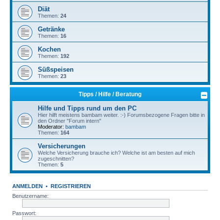
Diät
Themen:
24
Getränke
Themen:
16
Kochen
Themen:
192
Süßspeisen
Themen:
23
Tipps / Hilfe / Beratung
Hilfe und Tipps rund um den PC
Hier hilft meistens bambam weiter. :-) Forumsbezogene Fragen bitte in
den Ordner "Forum intern"
Moderator:
bambam
Themen:
164
Versicherungen
Welche Versicherung brauche ich? Welche ist am besten auf mich
zugeschnitten?
Themen:
5
ANMELDEN
•
REGISTRIEREN
Benutzername:
Passwort: