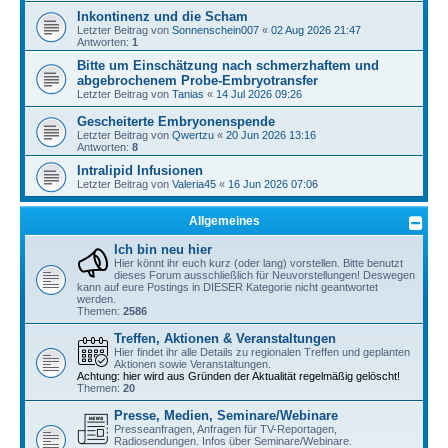
Inkontinenz und die Scham
Letzter Beitrag von
Sonnenschein007
«
02 Aug 2026 21:47
Antworten:
1
Bitte um Einschätzung nach schmerzhaftem und
abgebrochenem Probe-Embryotransfer
Letzter Beitrag von
Tanias
«
14 Jul 2026 09:26
Gescheiterte Embryonenspende
Letzter Beitrag von
Qwertzu
«
20 Jun 2026 13:16
Antworten:
8
Intralipid Infusionen
Letzter Beitrag von
Valeria45
«
16 Jun 2026 07:06
Allgemeines
Ich bin neu hier
Hier könnt ihr euch kurz (oder lang) vorstellen. Bitte benutzt
dieses Forum ausschließlich für Neuvorstellungen! Deswegen
kann auf eure Postings in DIESER Kategorie nicht geantwortet
werden.
Themen:
2586
Treffen, Aktionen & Veranstaltungen
Hier findet ihr alle Details zu regionalen Treffen und geplanten
Aktionen sowie Veranstaltungen.
Achtung: hier wird aus Gründen der Aktualität regelmäßig gelöscht!
Themen:
20
Presse, Medien, Seminare/Webinare
Presseanfragen, Anfragen für TV-Reportagen,
Radiosendungen. Infos über Seminare/Webinare.