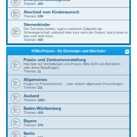
Themen:
283
Abschied vom Kinderwunsch
Themen:
249
Sternenkinder
Der Tod eines Kindes, egal zu welchem Zeitpunkt der
Schwangerschaft, während oder kurz nach der Geburt, stürzt einen in
eine sehr tiefe Krise...
Themen:
400
KiWu-Praxen - für Einsteiger und Wechsler
Praxis- und Zentrumsvorstellung
Hier bitte nur Vorstellungen von Praxen. Bitte NUR von Betreibern
oder deren Beauftragen.
Themen:
11
Allgemeines
Fragen zu Praxiswechsel, ... oder einfach allgemeine Praxenfragen.
Themen:
111
Ausland
Themen:
1061
Baden-Württemberg
Themen:
424
Bayern
Themen:
370
Berlin