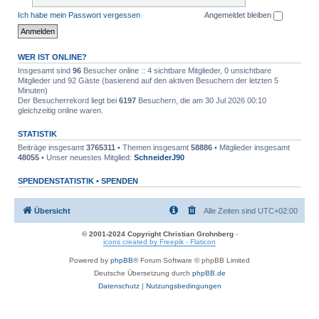
Ich habe mein Passwort vergessen
Angemeldet bleiben
WER IST ONLINE?
Insgesamt sind
96
Besucher online :: 4 sichtbare Mitglieder, 0 unsichtbare
Mitglieder und 92 Gäste (basierend auf den aktiven Besuchern der letzten 5
Minuten)
Der Besucherrekord liegt bei
6197
Besuchern, die am 30 Jul 2026 00:10
gleichzeitig online waren.
STATISTIK
Beiträge insgesamt
3765311
• Themen insgesamt
58886
• Mitglieder insgesamt
48055
• Unser neuestes Mitglied:
SchneiderJ90
SPENDENSTATISTIK •
SPENDEN
Übersicht
Alle Zeiten sind
UTC+02:00
© 2001-2024 Copyright Christian Grohnberg
-
icons created by Freepik - Flaticon
Powered by
phpBB
® Forum Software © phpBB Limited
Deutsche Übersetzung durch
phpBB.de
Datenschutz
|
Nutzungsbedingungen