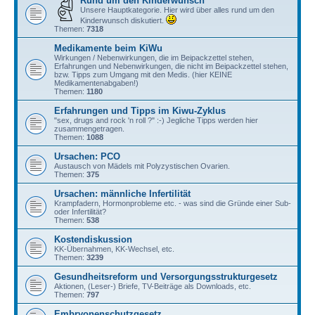
Rund um den Kinderwunsch
Unsere Hauptkategorie. Hier wird über alles rund um den
Kinderwunsch diskutiert.
Themen:
7318
Medikamente beim KiWu
Wirkungen / Nebenwirkungen, die im Beipackzettel stehen,
Erfahrungen und Nebenwirkungen, die nicht im Beipackzettel stehen,
bzw. Tipps zum Umgang mit den Medis. (hier KEINE
Medikamentenabgaben!)
Themen:
1180
Erfahrungen und Tipps im Kiwu-Zyklus
"sex, drugs and rock 'n roll ?" :-) Jegliche Tipps werden hier
zusammengetragen.
Themen:
1088
Ursachen: PCO
Austausch von Mädels mit Polyzystischen Ovarien.
Themen:
375
Ursachen: männliche Infertilität
Krampfadern, Hormonprobleme etc. - was sind die Gründe einer Sub-
oder Infertilität?
Themen:
538
Kostendiskussion
KK-Übernahmen, KK-Wechsel, etc.
Themen:
3239
Gesundheitsreform und Versorgungsstrukturgesetz
Aktionen, (Leser-) Briefe, TV-Beiträge als Downloads, etc.
Themen:
797
Embryonenschutzgesetz