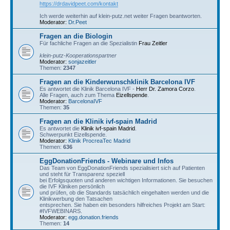
https://drdavidpeet.com/kontakt
Ich werde weiterhin auf klein-putz.net weiter Fragen beantworten.
Moderator:
Dr.Peet
Fragen an die Biologin
Für fachliche Fragen an die Spezialistin
Frau Zeitler
klein-putz-Kooperationspartner
Moderator:
sonjazeitler
Themen:
2347
Fragen an die Kinderwunschklinik Barcelona IVF
Es antwortet die Klinik Barcelona IVF -
Herr Dr. Zamora Corzo
.
Alle Fragen, auch zum Thema
Eizellspende
.
Moderator:
BarcelonaIVF
Themen:
35
Fragen an die Klinik ivf-spain Madrid
Es antwortet die
Klinik ivf-spain Madrid
.
Schwerpunkt Eizellspende.
Moderator:
Klinik ProcreaTec Madrid
Themen:
636
EggDonationFriends - Webinare und Infos
Das Team von EggDonationFriends spezialisiert sich auf Patienten
und steht für Transparenz speziell
bei Erfolgsquoten und anderen wichtigen Informationen. Sie besuchen
die IVF Kliniken persönlich
und prüfen, ob die Standards tatsächlich eingehalten werden und die
Klinikwerbung den Tatsachen
entsprechen. Sie haben ein besonders hilfreiches Projekt am Start:
#IVFWEBINARS.
Moderator:
egg.donation.friends
Themen:
14