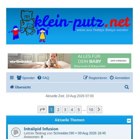
Spender
FAQ
Registrieren
Anmelden
S
Übersicht
u
Aktuelle Zeit: 10 Aug 2026 07:00
c
Seite
1
von
10
1
2
3
4
5
10
Nächste
h
…
e
Aktuelle Themen
Intralipid Infusion
Letzter Beitrag von
SchneiderJ90
«
09 Aug 2026 18:45
Antworten:
8