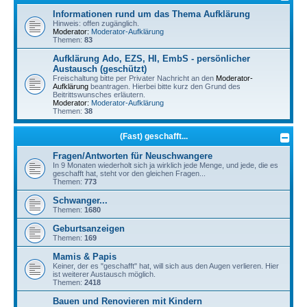
Informationen rund um das Thema Aufklärung
Hinweis: offen zugänglich.
Moderator:
Moderator-Aufklärung
Themen:
83
Aufklärung Ado, EZS, HI, EmbS - persönlicher
Austausch (geschützt)
Freischaltung bitte per Privater Nachricht an den
Moderator-
Aufklärung
beantragen. Hierbei bitte kurz den Grund des
Beitrittswunsches erläutern.
Moderator:
Moderator-Aufklärung
Themen:
38
(Fast) geschafft...
Fragen/Antworten für Neuschwangere
In 9 Monaten wiederholt sich ja wirklich jede Menge, und jede, die es
geschafft hat, steht vor den gleichen Fragen...
Themen:
773
Schwanger...
Themen:
1680
Geburtsanzeigen
Themen:
169
Mamis & Papis
Keiner, der es "geschafft" hat, will sich aus den Augen verlieren. Hier
ist weiterer Austausch möglich.
Themen:
2418
Bauen und Renovieren mit Kindern