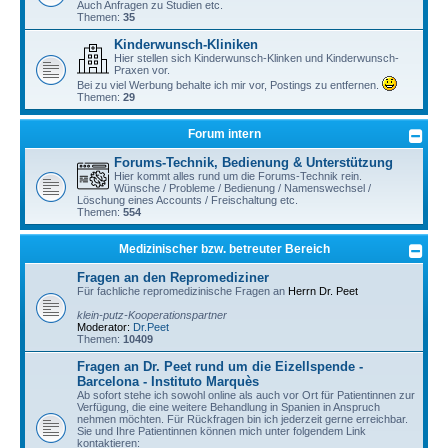
Auch Anfragen zu Studien etc.
Themen:
35
Kinderwunsch-Kliniken
Hier stellen sich Kinderwunsch-Klinken und Kinderwunsch-
Praxen vor.
Bei zu viel Werbung behalte ich mir vor, Postings zu entfernen.
Themen:
29
Forum intern
Forums-Technik, Bedienung & Unterstützung
Hier kommt alles rund um die Forums-Technik rein.
Wünsche / Probleme / Bedienung / Namenswechsel /
Löschung eines Accounts / Freischaltung etc.
Themen:
554
Medizinischer bzw. betreuter Bereich
Fragen an den Repromediziner
Für fachliche repromedizinische Fragen an
Herrn Dr. Peet
klein-putz-Kooperationspartner
Moderator:
Dr.Peet
Themen:
10409
Fragen an Dr. Peet rund um die Eizellspende -
Barcelona - Instituto Marquès
Ab sofort stehe ich sowohl online als auch vor Ort für Patientinnen zur
Verfügung, die eine weitere Behandlung in Spanien in Anspruch
nehmen möchten. Für Rückfragen bin ich jederzeit gerne erreichbar.
Sie und Ihre Patientinnen können mich unter folgendem Link
kontaktieren: