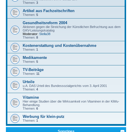
Themen:
3
Artikel aus Fachzeitschriften
Themen:
5
Gesundheitsreform 2004
Aktionen gegen die Streichung der Künstlichen Befruchtung aus dem
GKV-Leistungskatalog
Moderator:
Stella38
Themen:
8
Kostenerstattung und Kostenübernahme
Themen:
1
Medikamente
Themen:
5
TV-Beiträge
Themen:
11
Urteile
u.A. DAS Urteil des Bundessozialgerichts vom 3. April 2001
Themen:
4
Vitamine
Hier einige Studien über die Wirksamkeit von Vitaminen in der KiWu-
Behandlung.
Themen:
6
Werbung für klein-putz
Themen:
1
Sonstiges