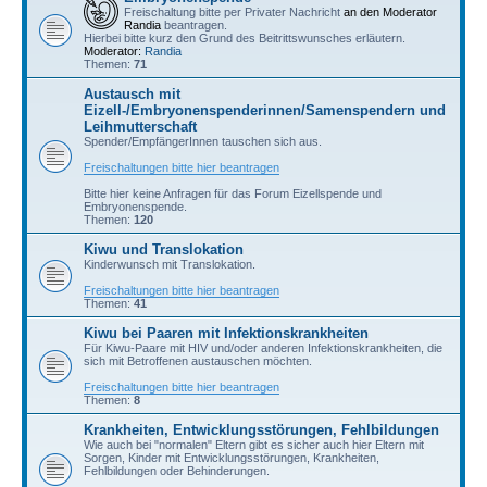
Freischaltung bitte per Privater Nachricht
an den Moderator
Randia
beantragen.
Hierbei bitte kurz den Grund des Beitrittswunsches erläutern.
Moderator:
Randia
Themen:
71
Austausch mit
Eizell-/Embryonenspenderinnen/Samenspendern und
Leihmutterschaft
Spender/EmpfängerInnen tauschen sich aus.
Freischaltungen bitte hier beantragen
Bitte hier keine Anfragen für das Forum Eizellspende und
Embryonenspende.
Themen:
120
Kiwu und Translokation
Kinderwunsch mit Translokation.
Freischaltungen bitte hier beantragen
Themen:
41
Kiwu bei Paaren mit Infektionskrankheiten
Für Kiwu-Paare mit HIV und/oder anderen Infektionskrankheiten, die
sich mit Betroffenen austauschen möchten.
Freischaltungen bitte hier beantragen
Themen:
8
Krankheiten, Entwicklungsstörungen, Fehlbildungen
Wie auch bei "normalen" Eltern gibt es sicher auch hier Eltern mit
Sorgen, Kinder mit Entwicklungsstörungen, Krankheiten,
Fehlbildungen oder Behinderungen.