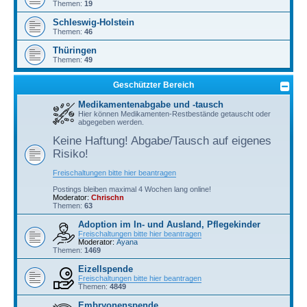
Themen:
19
Schleswig-Holstein
Themen:
46
Thüringen
Themen:
49
Geschützter Bereich
Medikamentenabgabe und -tausch
Hier können Medikamenten-Restbestände getauscht oder
abgegeben werden.
Keine Haftung! Abgabe/Tausch auf eigenes
Risiko!
Freischaltungen bitte hier beantragen
Postings bleiben maximal 4 Wochen lang online!
Moderator:
Chrischn
Themen:
63
Adoption im In- und Ausland, Pflegekinder
Freischaltungen bitte hier beantragen
Moderator:
Ayana
Themen:
1469
Eizellspende
Freischaltungen bitte hier beantragen
Themen:
4849
Embryonenspende