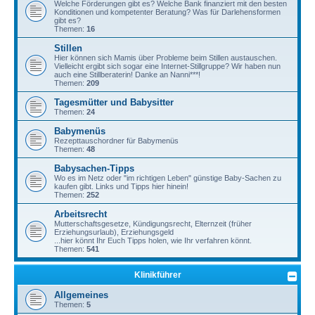
Welche Förderungen gibt es? Welche Bank finanziert mit den besten
Konditionen und kompetenter Beratung? Was für Darlehensformen
gibt es?
Themen:
16
Stillen
Hier können sich Mamis über Probleme beim Stillen austauschen.
Vielleicht ergibt sich sogar eine Internet-Stillgruppe? Wir haben nun
auch eine Stillberaterin! Danke an Nanni***!
Themen:
209
Tagesmütter und Babysitter
Themen:
24
Babymenüs
Rezepttauschordner für Babymenüs
Themen:
48
Babysachen-Tipps
Wo es im Netz oder "im richtigen Leben" günstige Baby-Sachen zu
kaufen gibt. Links und Tipps hier hinein!
Themen:
252
Arbeitsrecht
Mutterschaftsgesetze, Kündigungsrecht, Elternzeit (früher
Erziehungsurlaub), Erziehungsgeld
...hier könnt Ihr Euch Tipps holen, wie Ihr verfahren könnt.
Themen:
541
Klinikführer
Allgemeines
Themen:
5