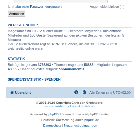
Ich habe mein Passwort vergessen
Angemeldet bleiben
WER IST ONLINE?
Insgesamt sind
106
Besucher online :: 6 sichtbare Mitglieder, 0 unsichtbare
Mitglieder und 100 Gäste (basierend auf den aktiven Besuchern der letzten 5
Minuten)
Der Besucherrekord liegt bei
6197
Besuchern, die am 30 Jul 2026 00:10
gleichzeitig online waren.
STATISTIK
Beiträge insgesamt
3765303
• Themen insgesamt
58885
• Mitglieder insgesamt
48055
• Unser neuestes Mitglied:
abominamentis
SPENDENSTATISTIK •
SPENDEN
Übersicht
Alle Zeiten sind
UTC+02:00
© 2001-2024 Copyright Christian Grohnberg
-
icons created by Freepik - Flaticon
Powered by
phpBB
® Forum Software © phpBB Limited
Deutsche Übersetzung durch
phpBB.de
Datenschutz
|
Nutzungsbedingungen