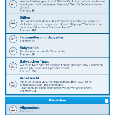
Welche Förderungen gibt es? Welche Bank finanziert mit den besten
Konditionen und kompetenter Beratung? Was für Darlehensformen
gibt es?
Themen:
16
Stillen
Hier können sich Mamis über Probleme beim Stillen austauschen.
Vielleicht ergibt sich sogar eine Internet-Stillgruppe? Wir haben nun
auch eine Stillberaterin! Danke an Nanni***!
Themen:
209
Tagesmütter und Babysitter
Themen:
24
Babymenüs
Rezepttauschordner für Babymenüs
Themen:
48
Babysachen-Tipps
Wo es im Netz oder "im richtigen Leben" günstige Baby-Sachen zu
kaufen gibt. Links und Tipps hier hinein!
Themen:
252
Arbeitsrecht
Mutterschaftsgesetze, Kündigungsrecht, Elternzeit (früher
Erziehungsurlaub), Erziehungsgeld
...hier könnt Ihr Euch Tipps holen, wie Ihr verfahren könnt.
Themen:
541
Klinikführer
Allgemeines
Themen:
5