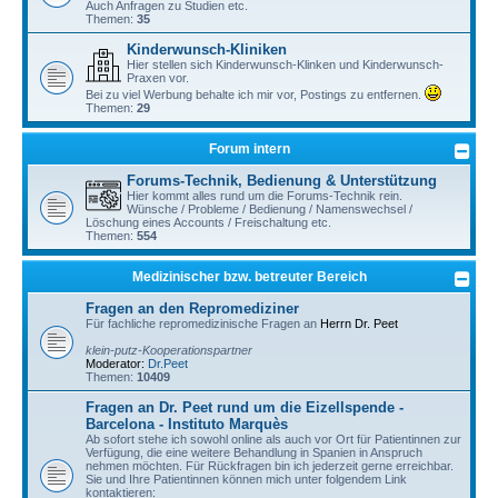
Auch Anfragen zu Studien etc.
Themen:
35
Kinderwunsch-Kliniken
Hier stellen sich Kinderwunsch-Klinken und Kinderwunsch-
Praxen vor.
Bei zu viel Werbung behalte ich mir vor, Postings zu entfernen.
Themen:
29
Forum intern
Forums-Technik, Bedienung & Unterstützung
Hier kommt alles rund um die Forums-Technik rein.
Wünsche / Probleme / Bedienung / Namenswechsel /
Löschung eines Accounts / Freischaltung etc.
Themen:
554
Medizinischer bzw. betreuter Bereich
Fragen an den Repromediziner
Für fachliche repromedizinische Fragen an
Herrn Dr. Peet
klein-putz-Kooperationspartner
Moderator:
Dr.Peet
Themen:
10409
Fragen an Dr. Peet rund um die Eizellspende -
Barcelona - Instituto Marquès
Ab sofort stehe ich sowohl online als auch vor Ort für Patientinnen zur
Verfügung, die eine weitere Behandlung in Spanien in Anspruch
nehmen möchten. Für Rückfragen bin ich jederzeit gerne erreichbar.
Sie und Ihre Patientinnen können mich unter folgendem Link
kontaktieren: