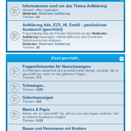
Informationen rund um das Thema Aufklärung
Hinweis: offen zugänglich.
Moderator:
Moderator-Aufklärung
Themen:
83
Aufklärung Ado, EZS, HI, EmbS - persönlicher
Austausch (geschützt)
Freischaltung bitte per Privater Nachricht an den
Moderator-
Aufklärung
beantragen. Hierbei bitte kurz den Grund des
Beitrittswunsches erläutern.
Moderator:
Moderator-Aufklärung
Themen:
38
(Fast) geschafft...
Fragen/Antworten für Neuschwangere
In 9 Monaten wiederholt sich ja wirklich jede Menge, und jede, die es
geschafft hat, steht vor den gleichen Fragen...
Themen:
773
Schwanger...
Themen:
1680
Geburtsanzeigen
Themen:
169
Mamis & Papis
Keiner, der es "geschafft" hat, will sich aus den Augen verlieren. Hier
ist weiterer Austausch möglich.
Themen:
2418
Bauen und Renovieren mit Kindern