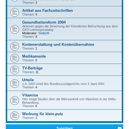
Themen:
3
Artikel aus Fachzeitschriften
Themen:
5
Gesundheitsreform 2004
Aktionen gegen die Streichung der Künstlichen Befruchtung aus dem
GKV-Leistungskatalog
Moderator:
Stella38
Themen:
8
Kostenerstattung und Kostenübernahme
Themen:
1
Medikamente
Themen:
5
TV-Beiträge
Themen:
11
Urteile
u.A. DAS Urteil des Bundessozialgerichts vom 3. April 2001
Themen:
4
Vitamine
Hier einige Studien über die Wirksamkeit von Vitaminen in der KiWu-
Behandlung.
Themen:
6
Werbung für klein-putz
Themen:
1
Sonstiges