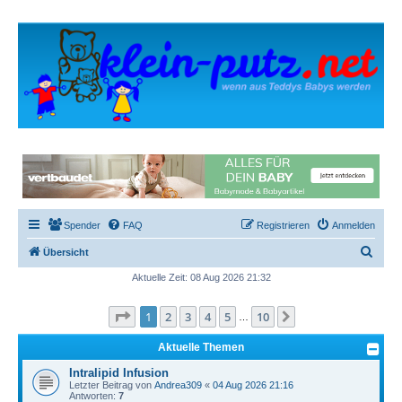
Spender
FAQ
Registrieren
Anmelden
S
Übersicht
u
Aktuelle Zeit: 08 Aug 2026 21:32
c
Seite
1
von
10
1
2
3
4
5
10
Nächste
h
…
e
Aktuelle Themen
Intralipid Infusion
Letzter Beitrag von
Andrea309
«
04 Aug 2026 21:16
Antworten:
7