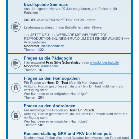
Eizellspende-Seminare
Aus der eigenen Not vor 20 Jahren geboren, von Patienten für
Patienten
KINDERWUNSCHKOMPETENZ seit 20 Jahren:
Erfahrungsaustausch, von Betroffenen, über Kliniken
+++ JETZT NEU +++ WEBINARE MIT WELTWEIT TOP
REPRODUKTIONSKLINIKEN RUND UM DEN KINDERWUNSCH +++
#kiwuwebinare
Moderator:
eizellspende.de
Themen:
122
Fragen an die Pädagogin
Hier antwortet
Frau Silke Schwekutsch
von
www.kindeshalb.de
Moderator:
Kindeshalb
Themen:
16
Fragen an den Homöopathen
Für Fragen an
Herrn Dr. Teut
(Arzt für Homöopathie).
Achtung: Forum geschlossen, da uns Herr Dr. Teut nicht mehr zur
Verfügung steht.
Wer hat Ideen einer möglichen Nachfolge?
Themen:
294
Fragen an den Andrologen
Für andrologische Fragen an
Herrn Dr. Petsch
.
Achtung: Forum geschlossen, da uns Herr Dr. Petsch nicht mehr zur
Verfügung steht.
Wer hat Ideen einer möglichen Nachfolge?
Themen:
501
Kostenerstattung GKV und PKV bei klein-putz
Rechtsanwalt Philipp-Alexander Wagner beantwortet hier Fragen rund