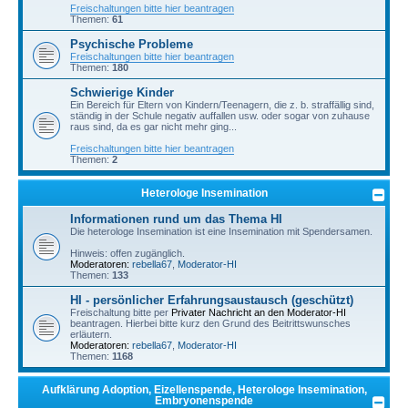
Freischaltungen bitte hier beantragen
Themen:
61
Psychische Probleme
Freischaltungen bitte hier beantragen
Themen:
180
Schwierige Kinder
Ein Bereich für Eltern von Kindern/Teenagern, die z. b. straffällig sind,
ständig in der Schule negativ auffallen usw. oder sogar von zuhause
raus sind, da es gar nicht mehr ging...
Freischaltungen bitte hier beantragen
Themen:
2
Heterologe Insemination
Informationen rund um das Thema HI
Die heterologe Insemination ist eine Insemination mit Spendersamen.
Hinweis: offen zugänglich.
Moderatoren:
rebella67
,
Moderator-HI
Themen:
133
HI - persönlicher Erfahrungsaustausch (geschützt)
Freischaltung bitte per
Privater Nachricht an den Moderator-HI
beantragen. Hierbei bitte kurz den Grund des Beitrittswunsches
erläutern.
Moderatoren:
rebella67
,
Moderator-HI
Themen:
1168
Aufklärung Adoption, Eizellenspende, Heterologe Insemination,
Embryonenspende