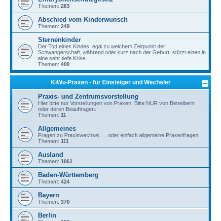
Themen:
283
Abschied vom Kinderwunsch
Themen:
249
Sternenkinder
Der Tod eines Kindes, egal zu welchem Zeitpunkt der
Schwangerschaft, während oder kurz nach der Geburt, stürzt einen in
eine sehr tiefe Krise...
Themen:
400
KiWu-Praxen - für Einsteiger und Wechsler
Praxis- und Zentrumsvorstellung
Hier bitte nur Vorstellungen von Praxen. Bitte NUR von Betreibern
oder deren Beauftragen.
Themen:
11
Allgemeines
Fragen zu Praxiswechsel, ... oder einfach allgemeine Praxenfragen.
Themen:
111
Ausland
Themen:
1061
Baden-Württemberg
Themen:
424
Bayern
Themen:
370
Berlin