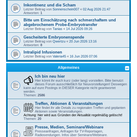
Inkontinenz und die Scham
Letzter Beitrag von
Sonnenschein007
«
02 Aug 2026 21:47
Antworten:
1
Bitte um Einschätzung nach schmerzhaftem und
abgebrochenem Probe-Embryotransfer
Letzter Beitrag von
Tanias
«
14 Jul 2026 09:26
Gescheiterte Embryonenspende
Letzter Beitrag von
Qwertzu
«
20 Jun 2026 13:16
Antworten:
8
Intralipid Infusionen
Letzter Beitrag von
Valeria45
«
16 Jun 2026 07:06
Allgemeines
Ich bin neu hier
Hier könnt ihr euch kurz (oder lang) vorstellen. Bitte benutzt
dieses Forum ausschließlich für Neuvorstellungen! Deswegen
kann auf eure Postings in DIESER Kategorie nicht geantwortet
werden.
Themen:
2586
Treffen, Aktionen & Veranstaltungen
Hier findet ihr alle Details zu regionalen Treffen und geplanten
Aktionen sowie Veranstaltungen.
Achtung: hier wird aus Gründen der Aktualität regelmäßig gelöscht!
Themen:
20
Presse, Medien, Seminare/Webinare
Presseanfragen, Anfragen für TV-Reportagen,
Radiosendungen. Infos über Seminare/Webinare.