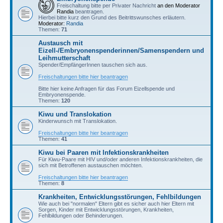
Freischaltung bitte per Privater Nachricht
an den Moderator
Randia
beantragen.
Hierbei bitte kurz den Grund des Beitrittswunsches erläutern.
Moderator:
Randia
Themen:
71
Austausch mit
Eizell-/Embryonenspenderinnen/Samenspendern und
Leihmutterschaft
Spender/EmpfängerInnen tauschen sich aus.
Freischaltungen bitte hier beantragen
Bitte hier keine Anfragen für das Forum Eizellspende und
Embryonenspende.
Themen:
120
Kiwu und Translokation
Kinderwunsch mit Translokation.
Freischaltungen bitte hier beantragen
Themen:
41
Kiwu bei Paaren mit Infektionskrankheiten
Für Kiwu-Paare mit HIV und/oder anderen Infektionskrankheiten, die
sich mit Betroffenen austauschen möchten.
Freischaltungen bitte hier beantragen
Themen:
8
Krankheiten, Entwicklungsstörungen, Fehlbildungen
Wie auch bei "normalen" Eltern gibt es sicher auch hier Eltern mit
Sorgen, Kinder mit Entwicklungsstörungen, Krankheiten,
Fehlbildungen oder Behinderungen.