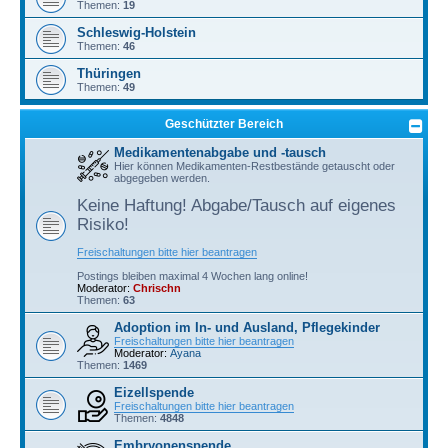
Themen:
19
Schleswig-Holstein
Themen:
46
Thüringen
Themen:
49
Geschützter Bereich
Medikamentenabgabe und -tausch
Hier können Medikamenten-Restbestände getauscht oder
abgegeben werden.
Keine Haftung! Abgabe/Tausch auf eigenes
Risiko!
Freischaltungen bitte hier beantragen
Postings bleiben maximal 4 Wochen lang online!
Moderator:
Chrischn
Themen:
63
Adoption im In- und Ausland, Pflegekinder
Freischaltungen bitte hier beantragen
Moderator:
Ayana
Themen:
1469
Eizellspende
Freischaltungen bitte hier beantragen
Themen:
4848
Embryonenspende