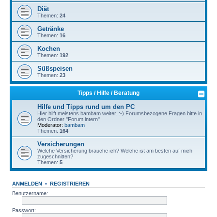
Diät
Themen:
24
Getränke
Themen:
16
Kochen
Themen:
192
Süßspeisen
Themen:
23
Tipps / Hilfe / Beratung
Hilfe und Tipps rund um den PC
Hier hilft meistens bambam weiter. :-) Forumsbezogene Fragen bitte in
den Ordner "Forum intern"
Moderator:
bambam
Themen:
164
Versicherungen
Welche Versicherung brauche ich? Welche ist am besten auf mich
zugeschnitten?
Themen:
5
ANMELDEN
•
REGISTRIEREN
Benutzername:
Passwort: