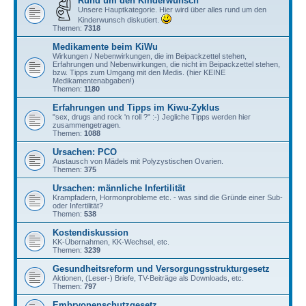
Rund um den Kinderwunsch
Unsere Hauptkategorie. Hier wird über alles rund um den
Kinderwunsch diskutiert.
Themen:
7318
Medikamente beim KiWu
Wirkungen / Nebenwirkungen, die im Beipackzettel stehen,
Erfahrungen und Nebenwirkungen, die nicht im Beipackzettel stehen,
bzw. Tipps zum Umgang mit den Medis. (hier KEINE
Medikamentenabgaben!)
Themen:
1180
Erfahrungen und Tipps im Kiwu-Zyklus
"sex, drugs and rock 'n roll ?" :-) Jegliche Tipps werden hier
zusammengetragen.
Themen:
1088
Ursachen: PCO
Austausch von Mädels mit Polyzystischen Ovarien.
Themen:
375
Ursachen: männliche Infertilität
Krampfadern, Hormonprobleme etc. - was sind die Gründe einer Sub-
oder Infertilität?
Themen:
538
Kostendiskussion
KK-Übernahmen, KK-Wechsel, etc.
Themen:
3239
Gesundheitsreform und Versorgungsstrukturgesetz
Aktionen, (Leser-) Briefe, TV-Beiträge als Downloads, etc.
Themen:
797
Embryonenschutzgesetz