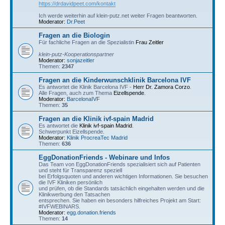
https://drdavidpeet.com/kontakt
Ich werde weiterhin auf klein-putz.net weiter Fragen beantworten.
Moderator:
Dr.Peet
Fragen an die Biologin
Für fachliche Fragen an die Spezialistin
Frau Zeitler
klein-putz-Kooperationspartner
Moderator:
sonjazeitler
Themen:
2347
Fragen an die Kinderwunschklinik Barcelona IVF
Es antwortet die Klinik Barcelona IVF -
Herr Dr. Zamora Corzo
.
Alle Fragen, auch zum Thema
Eizellspende
.
Moderator:
BarcelonaIVF
Themen:
35
Fragen an die Klinik ivf-spain Madrid
Es antwortet die
Klinik ivf-spain Madrid
.
Schwerpunkt Eizellspende.
Moderator:
Klinik ProcreaTec Madrid
Themen:
636
EggDonationFriends - Webinare und Infos
Das Team von EggDonationFriends spezialisiert sich auf Patienten
und steht für Transparenz speziell
bei Erfolgsquoten und anderen wichtigen Informationen. Sie besuchen
die IVF Kliniken persönlich
und prüfen, ob die Standards tatsächlich eingehalten werden und die
Klinikwerbung den Tatsachen
entsprechen. Sie haben ein besonders hilfreiches Projekt am Start:
#IVFWEBINARS.
Moderator:
egg.donation.friends
Themen:
14