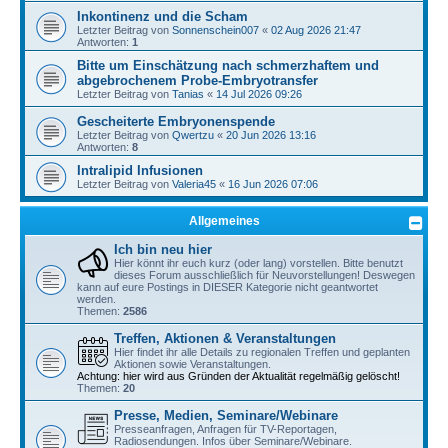
Inkontinenz und die Scham
Letzter Beitrag von
Sonnenschein007
«
02 Aug 2026 21:47
Antworten:
1
Bitte um Einschätzung nach schmerzhaftem und
abgebrochenem Probe-Embryotransfer
Letzter Beitrag von
Tanias
«
14 Jul 2026 09:26
Gescheiterte Embryonenspende
Letzter Beitrag von
Qwertzu
«
20 Jun 2026 13:16
Antworten:
8
Intralipid Infusionen
Letzter Beitrag von
Valeria45
«
16 Jun 2026 07:06
Allgemeines
Ich bin neu hier
Hier könnt ihr euch kurz (oder lang) vorstellen. Bitte benutzt
dieses Forum ausschließlich für Neuvorstellungen! Deswegen
kann auf eure Postings in DIESER Kategorie nicht geantwortet
werden.
Themen:
2586
Treffen, Aktionen & Veranstaltungen
Hier findet ihr alle Details zu regionalen Treffen und geplanten
Aktionen sowie Veranstaltungen.
Achtung: hier wird aus Gründen der Aktualität regelmäßig gelöscht!
Themen:
20
Presse, Medien, Seminare/Webinare
Presseanfragen, Anfragen für TV-Reportagen,
Radiosendungen. Infos über Seminare/Webinare.