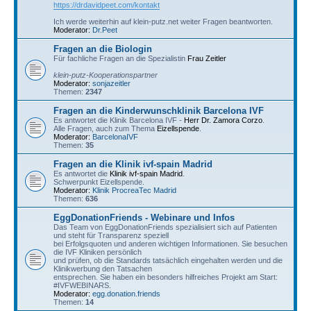
https://drdavidpeet.com/kontakt
Ich werde weiterhin auf klein-putz.net weiter Fragen beantworten.
Moderator:
Dr.Peet
Fragen an die Biologin
Für fachliche Fragen an die Spezialistin
Frau Zeitler
klein-putz-Kooperationspartner
Moderator:
sonjazeitler
Themen:
2347
Fragen an die Kinderwunschklinik Barcelona IVF
Es antwortet die Klinik Barcelona IVF -
Herr Dr. Zamora Corzo
.
Alle Fragen, auch zum Thema
Eizellspende
.
Moderator:
BarcelonaIVF
Themen:
35
Fragen an die Klinik ivf-spain Madrid
Es antwortet die
Klinik ivf-spain Madrid
.
Schwerpunkt Eizellspende.
Moderator:
Klinik ProcreaTec Madrid
Themen:
636
EggDonationFriends - Webinare und Infos
Das Team von EggDonationFriends spezialisiert sich auf Patienten
und steht für Transparenz speziell
bei Erfolgsquoten und anderen wichtigen Informationen. Sie besuchen
die IVF Kliniken persönlich
und prüfen, ob die Standards tatsächlich eingehalten werden und die
Klinikwerbung den Tatsachen
entsprechen. Sie haben ein besonders hilfreiches Projekt am Start:
#IVFWEBINARS.
Moderator:
egg.donation.friends
Themen:
14