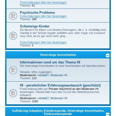
Freischaltungen bitte hier beantragen
Themen:
61
Psychische Probleme
Freischaltungen bitte hier beantragen
Themen:
180
Schwierige Kinder
Ein Bereich für Eltern von Kindern/Teenagern, die z. b. straffällig sind,
ständig in der Schule negativ auffallen usw. oder sogar von zuhause
raus sind, da es gar nicht mehr ging...
Freischaltungen bitte hier beantragen
Themen:
2
Heterologe Insemination
Informationen rund um das Thema HI
Die heterologe Insemination ist eine Insemination mit Spendersamen.
Hinweis: offen zugänglich.
Moderatoren:
rebella67
,
Moderator-HI
Themen:
133
HI - persönlicher Erfahrungsaustausch (geschützt)
Freischaltung bitte per
Privater Nachricht an den Moderator-HI
beantragen. Hierbei bitte kurz den Grund des Beitrittswunsches
erläutern.
Moderatoren:
rebella67
,
Moderator-HI
Themen:
1168
Aufklärung Adoption, Eizellenspende, Heterologe Insemination,
Embryonenspende