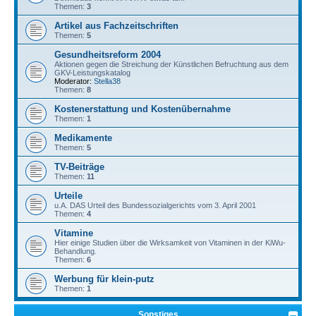
Themen:
3
Artikel aus Fachzeitschriften
Themen:
5
Gesundheitsreform 2004
Aktionen gegen die Streichung der Künstlichen Befruchtung aus dem
GKV-Leistungskatalog
Moderator:
Stella38
Themen:
8
Kostenerstattung und Kostenübernahme
Themen:
1
Medikamente
Themen:
5
TV-Beiträge
Themen:
11
Urteile
u.A. DAS Urteil des Bundessozialgerichts vom 3. April 2001
Themen:
4
Vitamine
Hier einige Studien über die Wirksamkeit von Vitaminen in der KiWu-
Behandlung.
Themen:
6
Werbung für klein-putz
Themen:
1
Sonstiges