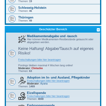
Themen:
19
Schleswig-Holstein
Themen:
46
Thüringen
Themen:
49
Geschützter Bereich
Medikamentenabgabe und -tausch
Hier können Medikamenten-Restbestände getauscht oder
abgegeben werden.
Keine Haftung! Abgabe/Tausch auf eigenes
Risiko!
Freischaltungen bitte hier beantragen
Postings bleiben maximal 4 Wochen lang online!
Moderator:
Chrischn
Themen:
63
Adoption im In- und Ausland, Pflegekinder
Freischaltungen bitte hier beantragen
Moderator:
Ayana
Themen:
1469
Eizellspende
Freischaltungen bitte hier beantragen
Themen:
4848
Embryonenspende