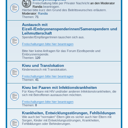
Freischaltung bitte per Privater Nachricht
an den Moderator
Randia
beantragen.
Hierbei bitte kurz den Grund des Beitrittswunsches erläutern.
Moderator:
Randia
Themen:
71
Austausch mit
Eizell-/Embryonenspenderinnen/Samenspendern und
Leihmutterschaft
Spender/EmpfängerInnen tauschen sich aus.
Freischaltungen bitte hier beantragen
Bitte hier keine Anfragen für das Forum Eizellspende und
Embryonenspende.
Themen:
120
Kiwu und Translokation
Kinderwunsch mit Translokation.
Freischaltungen bitte hier beantragen
Themen:
41
Kiwu bei Paaren mit Infektionskrankheiten
Für Kiwu-Paare mit HIV und/oder anderen Infektionskrankheiten, die
sich mit Betroffenen austauschen möchten.
Freischaltungen bitte hier beantragen
Themen:
8
Krankheiten, Entwicklungsstörungen, Fehlbildungen
Wie auch bei "normalen" Eltern gibt es sicher auch hier Eltern mit
Sorgen, Kinder mit Entwicklungsstörungen, Krankheiten,
Fehlbildungen oder Behinderungen.