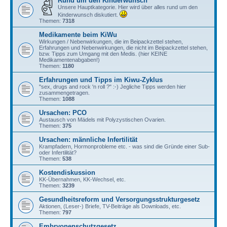
Rund um den Kinderwunsch
Unsere Hauptkategorie. Hier wird über alles rund um den
Kinderwunsch diskutiert.
Themen:
7318
Medikamente beim KiWu
Wirkungen / Nebenwirkungen, die im Beipackzettel stehen,
Erfahrungen und Nebenwirkungen, die nicht im Beipackzettel stehen,
bzw. Tipps zum Umgang mit den Medis. (hier KEINE
Medikamentenabgaben!)
Themen:
1180
Erfahrungen und Tipps im Kiwu-Zyklus
"sex, drugs and rock 'n roll ?" :-) Jegliche Tipps werden hier
zusammengetragen.
Themen:
1088
Ursachen: PCO
Austausch von Mädels mit Polyzystischen Ovarien.
Themen:
375
Ursachen: männliche Infertilität
Krampfadern, Hormonprobleme etc. - was sind die Gründe einer Sub-
oder Infertilität?
Themen:
538
Kostendiskussion
KK-Übernahmen, KK-Wechsel, etc.
Themen:
3239
Gesundheitsreform und Versorgungsstrukturgesetz
Aktionen, (Leser-) Briefe, TV-Beiträge als Downloads, etc.
Themen:
797
Embryonenschutzgesetz