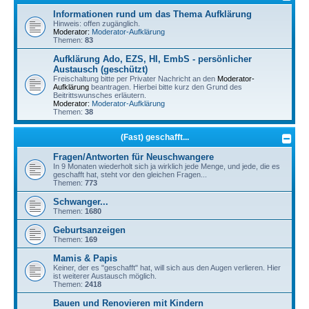
Informationen rund um das Thema Aufklärung
Hinweis: offen zugänglich.
Moderator:
Moderator-Aufklärung
Themen:
83
Aufklärung Ado, EZS, HI, EmbS - persönlicher
Austausch (geschützt)
Freischaltung bitte per Privater Nachricht an den
Moderator-
Aufklärung
beantragen. Hierbei bitte kurz den Grund des
Beitrittswunsches erläutern.
Moderator:
Moderator-Aufklärung
Themen:
38
(Fast) geschafft...
Fragen/Antworten für Neuschwangere
In 9 Monaten wiederholt sich ja wirklich jede Menge, und jede, die es
geschafft hat, steht vor den gleichen Fragen...
Themen:
773
Schwanger...
Themen:
1680
Geburtsanzeigen
Themen:
169
Mamis & Papis
Keiner, der es "geschafft" hat, will sich aus den Augen verlieren. Hier
ist weiterer Austausch möglich.
Themen:
2418
Bauen und Renovieren mit Kindern