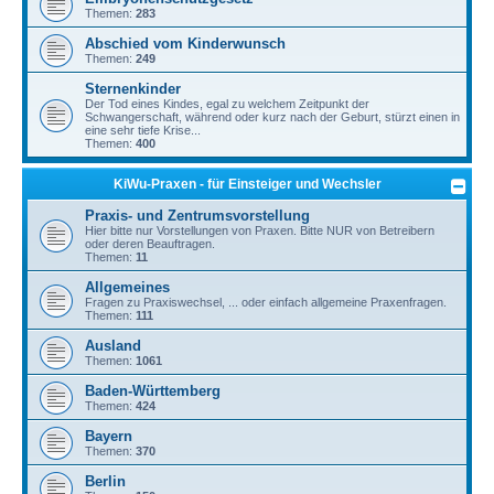
Themen:
283
Abschied vom Kinderwunsch
Themen:
249
Sternenkinder
Der Tod eines Kindes, egal zu welchem Zeitpunkt der
Schwangerschaft, während oder kurz nach der Geburt, stürzt einen in
eine sehr tiefe Krise...
Themen:
400
KiWu-Praxen - für Einsteiger und Wechsler
Praxis- und Zentrumsvorstellung
Hier bitte nur Vorstellungen von Praxen. Bitte NUR von Betreibern
oder deren Beauftragen.
Themen:
11
Allgemeines
Fragen zu Praxiswechsel, ... oder einfach allgemeine Praxenfragen.
Themen:
111
Ausland
Themen:
1061
Baden-Württemberg
Themen:
424
Bayern
Themen:
370
Berlin