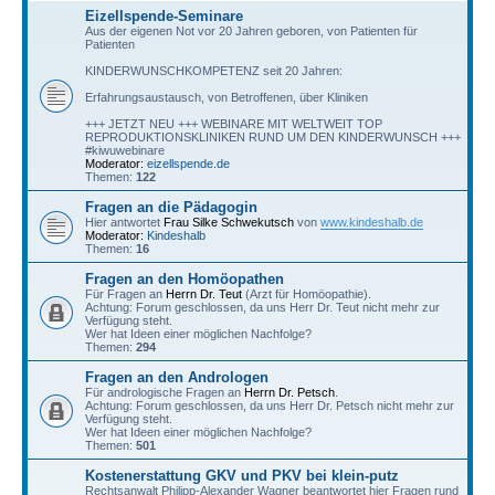
Eizellspende-Seminare
Aus der eigenen Not vor 20 Jahren geboren, von Patienten für
Patienten
KINDERWUNSCHKOMPETENZ seit 20 Jahren:
Erfahrungsaustausch, von Betroffenen, über Kliniken
+++ JETZT NEU +++ WEBINARE MIT WELTWEIT TOP
REPRODUKTIONSKLINIKEN RUND UM DEN KINDERWUNSCH +++
#kiwuwebinare
Moderator:
eizellspende.de
Themen:
122
Fragen an die Pädagogin
Hier antwortet
Frau Silke Schwekutsch
von
www.kindeshalb.de
Moderator:
Kindeshalb
Themen:
16
Fragen an den Homöopathen
Für Fragen an
Herrn Dr. Teut
(Arzt für Homöopathie).
Achtung: Forum geschlossen, da uns Herr Dr. Teut nicht mehr zur
Verfügung steht.
Wer hat Ideen einer möglichen Nachfolge?
Themen:
294
Fragen an den Andrologen
Für andrologische Fragen an
Herrn Dr. Petsch
.
Achtung: Forum geschlossen, da uns Herr Dr. Petsch nicht mehr zur
Verfügung steht.
Wer hat Ideen einer möglichen Nachfolge?
Themen:
501
Kostenerstattung GKV und PKV bei klein-putz
Rechtsanwalt Philipp-Alexander Wagner beantwortet hier Fragen rund