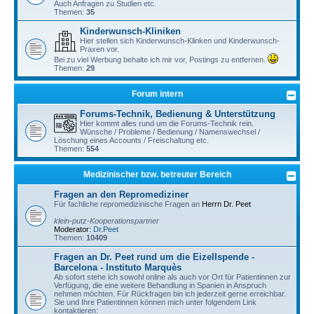
Auch Anfragen zu Studien etc.
Themen:
35
Kinderwunsch-Kliniken
Hier stellen sich Kinderwunsch-Klinken und Kinderwunsch-
Praxen vor.
Bei zu viel Werbung behalte ich mir vor, Postings zu entfernen.
Themen:
29
Forum intern
Forums-Technik, Bedienung & Unterstützung
Hier kommt alles rund um die Forums-Technik rein.
Wünsche / Probleme / Bedienung / Namenswechsel /
Löschung eines Accounts / Freischaltung etc.
Themen:
554
Medizinischer bzw. betreuter Bereich
Fragen an den Repromediziner
Für fachliche repromedizinische Fragen an
Herrn Dr. Peet
klein-putz-Kooperationspartner
Moderator:
Dr.Peet
Themen:
10409
Fragen an Dr. Peet rund um die Eizellspende -
Barcelona - Instituto Marquès
Ab sofort stehe ich sowohl online als auch vor Ort für Patientinnen zur
Verfügung, die eine weitere Behandlung in Spanien in Anspruch
nehmen möchten. Für Rückfragen bin ich jederzeit gerne erreichbar.
Sie und Ihre Patientinnen können mich unter folgendem Link
kontaktieren: