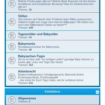
Welche Förderungen gibt es? Welche Bank finanziert mit den besten
Konditionen und kompetenter Beratung? Was für Darlehensformen
gibt es?
Themen:
16
Stillen
Hier können sich Mamis über Probleme beim Stillen austauschen.
Vielleicht ergibt sich sogar eine Internet-Stillgruppe? Wir haben nun
auch eine Stillberaterin! Danke an Nanni***!
Themen:
209
Tagesmütter und Babysitter
Themen:
24
Babymenüs
Rezepttauschordner für Babymenüs
Themen:
48
Babysachen-Tipps
Wo es im Netz oder "im richtigen Leben" günstige Baby-Sachen zu
kaufen gibt. Links und Tipps hier hinein!
Themen:
252
Arbeitsrecht
Mutterschaftsgesetze, Kündigungsrecht, Elternzeit (früher
Erziehungsurlaub), Erziehungsgeld
...hier könnt Ihr Euch Tipps holen, wie Ihr verfahren könnt.
Themen:
541
Klinikführer
Allgemeines
Themen:
5