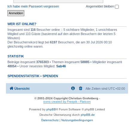
Ich habe mein Passwort vergessen
Angemeldet bleiben
WER IST ONLINE?
Insgesamt sind
116
Besucher online :: 5 sichtbare Mitglieder, 1 unsichtbares
Mitglied und 110 Gäste (basierend auf den aktiven Besuchern der letzten 5
Minuten)
Der Besucherrekord liegt bei
6197
Besuchern, die am 30 Jul 2026 00:10
gleichzeitig online waren.
STATISTIK
Beiträge insgesamt
3765303
• Themen insgesamt
58885
• Mitglieder insgesamt
48054
• Unser neuestes Mitglied:
Sab46
SPENDENSTATISTIK •
SPENDEN
Übersicht
Alle Zeiten sind
UTC+02:00
© 2001-2024 Copyright Christian Grohnberg
-
icons created by Freepik - Flaticon
Powered by
phpBB
® Forum Software © phpBB Limited
Deutsche Übersetzung durch
phpBB.de
Datenschutz
|
Nutzungsbedingungen