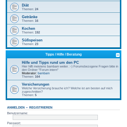
Diät
Themen:
24
Getränke
Themen:
16
Kochen
Themen:
192
Süßspeisen
Themen:
23
Tipps / Hilfe / Beratung
Hilfe und Tipps rund um den PC
Hier hilft meistens bambam weiter. :-) Forumsbezogene Fragen bitte in
den Ordner "Forum intern"
Moderator:
bambam
Themen:
164
Versicherungen
Welche Versicherung brauche ich? Welche ist am besten auf mich
zugeschnitten?
Themen:
5
ANMELDEN
•
REGISTRIEREN
Benutzername:
Passwort: