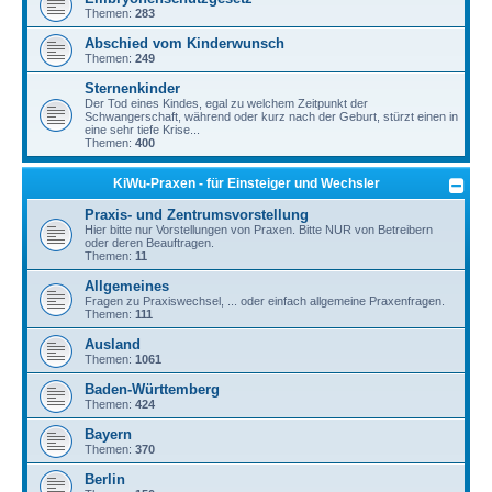
Themen:
283
Abschied vom Kinderwunsch
Themen:
249
Sternenkinder
Der Tod eines Kindes, egal zu welchem Zeitpunkt der
Schwangerschaft, während oder kurz nach der Geburt, stürzt einen in
eine sehr tiefe Krise...
Themen:
400
KiWu-Praxen - für Einsteiger und Wechsler
Praxis- und Zentrumsvorstellung
Hier bitte nur Vorstellungen von Praxen. Bitte NUR von Betreibern
oder deren Beauftragen.
Themen:
11
Allgemeines
Fragen zu Praxiswechsel, ... oder einfach allgemeine Praxenfragen.
Themen:
111
Ausland
Themen:
1061
Baden-Württemberg
Themen:
424
Bayern
Themen:
370
Berlin