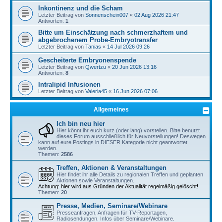
Inkontinenz und die Scham
Letzter Beitrag von
Sonnenschein007
«
02 Aug 2026 21:47
Antworten:
1
Bitte um Einschätzung nach schmerzhaftem und
abgebrochenem Probe-Embryotransfer
Letzter Beitrag von
Tanias
«
14 Jul 2026 09:26
Gescheiterte Embryonenspende
Letzter Beitrag von
Qwertzu
«
20 Jun 2026 13:16
Antworten:
8
Intralipid Infusionen
Letzter Beitrag von
Valeria45
«
16 Jun 2026 07:06
Allgemeines
Ich bin neu hier
Hier könnt ihr euch kurz (oder lang) vorstellen. Bitte benutzt
dieses Forum ausschließlich für Neuvorstellungen! Deswegen
kann auf eure Postings in DIESER Kategorie nicht geantwortet
werden.
Themen:
2586
Treffen, Aktionen & Veranstaltungen
Hier findet ihr alle Details zu regionalen Treffen und geplanten
Aktionen sowie Veranstaltungen.
Achtung: hier wird aus Gründen der Aktualität regelmäßig gelöscht!
Themen:
20
Presse, Medien, Seminare/Webinare
Presseanfragen, Anfragen für TV-Reportagen,
Radiosendungen. Infos über Seminare/Webinare.