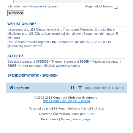
Ich habe mein Passwort vergessen
Angemeldet bleiben
WER IST ONLINE?
Insgesamt sind
117
Besucher online :: 7 sichtbare Mitglieder, 2 unsichtbare
Mitglieder und 108 Gäste (basierend auf den aktiven Besuchern der letzten 5
Minuten)
Der Besucherrekord liegt bei
6197
Besuchern, die am 30 Jul 2026 00:10
gleichzeitig online waren.
STATISTIK
Beiträge insgesamt
3765303
• Themen insgesamt
58885
• Mitglieder insgesamt
48055
• Unser neuestes Mitglied:
abominamentis
SPENDENSTATISTIK •
SPENDEN
Übersicht
Alle Zeiten sind
UTC+02:00
© 2001-2024 Copyright Christian Grohnberg
-
icons created by Freepik - Flaticon
Powered by
phpBB
® Forum Software © phpBB Limited
Deutsche Übersetzung durch
phpBB.de
Datenschutz
|
Nutzungsbedingungen