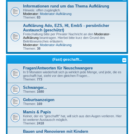
Informationen rund um das Thema Aufklärung
Hinweis: offen zugänglich.
Moderator:
Moderator-Aufklärung
Themen:
83
Aufklärung Ado, EZS, HI, EmbS - persönlicher
Austausch (geschützt)
Freischaltung bitte per Privater Nachricht an den
Moderator-
Aufklärung
beantragen. Hierbei bitte kurz den Grund des
Beitrittswunsches erläutern.
Moderator:
Moderator-Aufklärung
Themen:
38
(Fast) geschafft...
Fragen/Antworten für Neuschwangere
In 9 Monaten wiederholt sich ja wirklich jede Menge, und jede, die es
geschafft hat, steht vor den gleichen Fragen...
Themen:
773
Schwanger...
Themen:
1680
Geburtsanzeigen
Themen:
169
Mamis & Papis
Keiner, der es "geschafft" hat, will sich aus den Augen verlieren. Hier
ist weiterer Austausch möglich.
Themen:
2418
Bauen und Renovieren mit Kindern