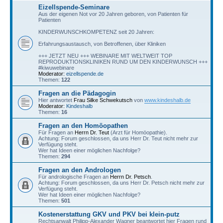
Eizellspende-Seminare
Aus der eigenen Not vor 20 Jahren geboren, von Patienten für
Patienten
KINDERWUNSCHKOMPETENZ seit 20 Jahren:
Erfahrungsaustausch, von Betroffenen, über Kliniken
+++ JETZT NEU +++ WEBINARE MIT WELTWEIT TOP
REPRODUKTIONSKLINIKEN RUND UM DEN KINDERWUNSCH +++
#kiwuwebinare
Moderator:
eizellspende.de
Themen:
122
Fragen an die Pädagogin
Hier antwortet
Frau Silke Schwekutsch
von
www.kindeshalb.de
Moderator:
Kindeshalb
Themen:
16
Fragen an den Homöopathen
Für Fragen an
Herrn Dr. Teut
(Arzt für Homöopathie).
Achtung: Forum geschlossen, da uns Herr Dr. Teut nicht mehr zur
Verfügung steht.
Wer hat Ideen einer möglichen Nachfolge?
Themen:
294
Fragen an den Andrologen
Für andrologische Fragen an
Herrn Dr. Petsch
.
Achtung: Forum geschlossen, da uns Herr Dr. Petsch nicht mehr zur
Verfügung steht.
Wer hat Ideen einer möglichen Nachfolge?
Themen:
501
Kostenerstattung GKV und PKV bei klein-putz
Rechtsanwalt Philipp-Alexander Wagner beantwortet hier Fragen rund