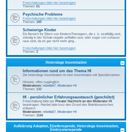
Freischaltungen bitte hier beantragen
Themen:
61
Psychische Probleme
Freischaltungen bitte hier beantragen
Themen:
180
Schwierige Kinder
Ein Bereich für Eltern von Kindern/Teenagern, die z. b. straffällig sind,
ständig in der Schule negativ auffallen usw. oder sogar von zuhause
raus sind, da es gar nicht mehr ging...
Freischaltungen bitte hier beantragen
Themen:
2
Heterologe Insemination
Informationen rund um das Thema HI
Die heterologe Insemination ist eine Insemination mit Spendersamen.
Hinweis: offen zugänglich.
Moderatoren:
rebella67
,
Moderator-HI
Themen:
133
HI - persönlicher Erfahrungsaustausch (geschützt)
Freischaltung bitte per
Privater Nachricht an den Moderator-HI
beantragen. Hierbei bitte kurz den Grund des Beitrittswunsches
erläutern.
Moderatoren:
rebella67
,
Moderator-HI
Themen:
1168
Aufklärung Adoption, Eizellenspende, Heterologe Insemination,
Embryonenspende