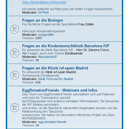
https://drdavidpeet.com/kontakt
Ich werde weiterhin auf klein-putz.net weiter Fragen beantworten.
Moderator:
Dr.Peet
Fragen an die Biologin
Für fachliche Fragen an die Spezialistin
Frau Zeitler
klein-putz-Kooperationspartner
Moderator:
sonjazeitler
Themen:
2347
Fragen an die Kinderwunschklinik Barcelona IVF
Es antwortet die Klinik Barcelona IVF -
Herr Dr. Zamora Corzo
.
Alle Fragen, auch zum Thema
Eizellspende
.
Moderator:
BarcelonaIVF
Themen:
35
Fragen an die Klinik ivf-spain Madrid
Es antwortet die
Klinik ivf-spain Madrid
.
Schwerpunkt Eizellspende.
Moderator:
Klinik ProcreaTec Madrid
Themen:
636
EggDonationFriends - Webinare und Infos
Das Team von EggDonationFriends spezialisiert sich auf Patienten
und steht für Transparenz speziell
bei Erfolgsquoten und anderen wichtigen Informationen. Sie besuchen
die IVF Kliniken persönlich
und prüfen, ob die Standards tatsächlich eingehalten werden und die
Klinikwerbung den Tatsachen
entsprechen. Sie haben ein besonders hilfreiches Projekt am Start:
#IVFWEBINARS.
Moderator:
egg.donation.friends
Themen:
14