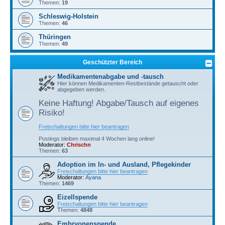
Themen:
19
Schleswig-Holstein
Themen:
46
Thüringen
Themen:
49
Geschützter Bereich
Medikamentenabgabe und -tausch
Hier können Medikamenten-Restbestände getauscht oder
abgegeben werden.
Keine Haftung! Abgabe/Tausch auf eigenes
Risiko!
Freischaltungen bitte hier beantragen
Postings bleiben maximal 4 Wochen lang online!
Moderator:
Chrischn
Themen:
63
Adoption im In- und Ausland, Pflegekinder
Freischaltungen bitte hier beantragen
Moderator:
Ayana
Themen:
1469
Eizellspende
Freischaltungen bitte hier beantragen
Themen:
4848
Embryonenspende