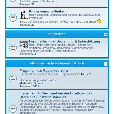
Auch Anfragen zu Studien etc.
Themen:
35
Kinderwunsch-Kliniken
Hier stellen sich Kinderwunsch-Klinken und Kinderwunsch-
Praxen vor.
Bei zu viel Werbung behalte ich mir vor, Postings zu entfernen.
Themen:
29
Forum intern
Forums-Technik, Bedienung & Unterstützung
Hier kommt alles rund um die Forums-Technik rein.
Wünsche / Probleme / Bedienung / Namenswechsel /
Löschung eines Accounts / Freischaltung etc.
Themen:
554
Medizinischer bzw. betreuter Bereich
Fragen an den Repromediziner
Für fachliche repromedizinische Fragen an
Herrn Dr. Peet
klein-putz-Kooperationspartner
Moderator:
Dr.Peet
Themen:
10409
Fragen an Dr. Peet rund um die Eizellspende -
Barcelona - Instituto Marquès
Ab sofort stehe ich sowohl online als auch vor Ort für Patientinnen zur
Verfügung, die eine weitere Behandlung in Spanien in Anspruch
nehmen möchten. Für Rückfragen bin ich jederzeit gerne erreichbar.
Sie und Ihre Patientinnen können mich unter folgendem Link
kontaktieren: