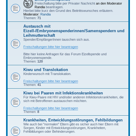
Freischaltung bitte per Privater Nachricht
an den Moderator
Randia
beantragen.
Hierbei bitte kurz den Grund des Beitrittswunsches erläutern.
Moderator:
Randia
Themen:
71
Austausch mit
Eizell-/Embryonenspenderinnen/Samenspendern und
Leihmutterschaft
Spender/EmpfängerInnen tauschen sich aus.
Freischaltungen bitte hier beantragen
Bitte hier keine Anfragen für das Forum Eizellspende und
Embryonenspende.
Themen:
120
Kiwu und Translokation
Kinderwunsch mit Translokation.
Freischaltungen bitte hier beantragen
Themen:
41
Kiwu bei Paaren mit Infektionskrankheiten
Für Kiwu-Paare mit HIV und/oder anderen Infektionskrankheiten, die
sich mit Betroffenen austauschen möchten.
Freischaltungen bitte hier beantragen
Themen:
8
Krankheiten, Entwicklungsstörungen, Fehlbildungen
Wie auch bei "normalen" Eltern gibt es sicher auch hier Eltern mit
Sorgen, Kinder mit Entwicklungsstörungen, Krankheiten,
Fehlbildungen oder Behinderungen.