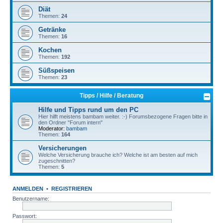
Diät
Themen:
24
Getränke
Themen:
16
Kochen
Themen:
192
Süßspeisen
Themen:
23
Tipps / Hilfe / Beratung
Hilfe und Tipps rund um den PC
Hier hilft meistens bambam weiter. :-) Forumsbezogene Fragen bitte in
den Ordner "Forum intern"
Moderator:
bambam
Themen:
164
Versicherungen
Welche Versicherung brauche ich? Welche ist am besten auf mich
zugeschnitten?
Themen:
5
ANMELDEN
•
REGISTRIEREN
Benutzername:
Passwort: