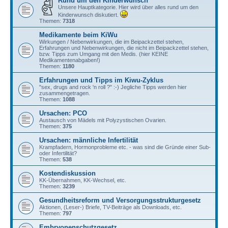
Rund um den Kinderwunsch
Unsere Hauptkategorie. Hier wird über alles rund um den
Kinderwunsch diskutiert.
Themen:
7318
Medikamente beim KiWu
Wirkungen / Nebenwirkungen, die im Beipackzettel stehen,
Erfahrungen und Nebenwirkungen, die nicht im Beipackzettel stehen,
bzw. Tipps zum Umgang mit den Medis. (hier KEINE
Medikamentenabgaben!)
Themen:
1180
Erfahrungen und Tipps im Kiwu-Zyklus
"sex, drugs and rock 'n roll ?" :-) Jegliche Tipps werden hier
zusammengetragen.
Themen:
1088
Ursachen: PCO
Austausch von Mädels mit Polyzystischen Ovarien.
Themen:
375
Ursachen: männliche Infertilität
Krampfadern, Hormonprobleme etc. - was sind die Gründe einer Sub-
oder Infertilität?
Themen:
538
Kostendiskussion
KK-Übernahmen, KK-Wechsel, etc.
Themen:
3239
Gesundheitsreform und Versorgungsstrukturgesetz
Aktionen, (Leser-) Briefe, TV-Beiträge als Downloads, etc.
Themen:
797
Embryonenschutzgesetz