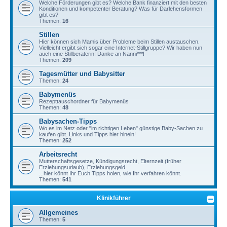
Welche Förderungen gibt es? Welche Bank finanziert mit den besten
Konditionen und kompetenter Beratung? Was für Darlehensformen
gibt es?
Themen:
16
Stillen
Hier können sich Mamis über Probleme beim Stillen austauschen.
Vielleicht ergibt sich sogar eine Internet-Stillgruppe? Wir haben nun
auch eine Stillberaterin! Danke an Nanni***!
Themen:
209
Tagesmütter und Babysitter
Themen:
24
Babymenüs
Rezepttauschordner für Babymenüs
Themen:
48
Babysachen-Tipps
Wo es im Netz oder "im richtigen Leben" günstige Baby-Sachen zu
kaufen gibt. Links und Tipps hier hinein!
Themen:
252
Arbeitsrecht
Mutterschaftsgesetze, Kündigungsrecht, Elternzeit (früher
Erziehungsurlaub), Erziehungsgeld
...hier könnt Ihr Euch Tipps holen, wie Ihr verfahren könnt.
Themen:
541
Klinikführer
Allgemeines
Themen:
5