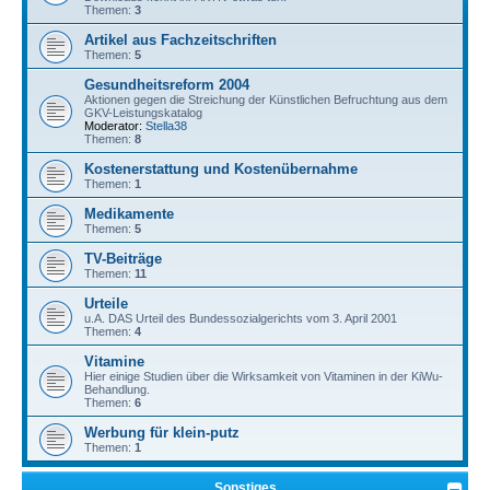
Themen:
3
Artikel aus Fachzeitschriften
Themen:
5
Gesundheitsreform 2004
Aktionen gegen die Streichung der Künstlichen Befruchtung aus dem
GKV-Leistungskatalog
Moderator:
Stella38
Themen:
8
Kostenerstattung und Kostenübernahme
Themen:
1
Medikamente
Themen:
5
TV-Beiträge
Themen:
11
Urteile
u.A. DAS Urteil des Bundessozialgerichts vom 3. April 2001
Themen:
4
Vitamine
Hier einige Studien über die Wirksamkeit von Vitaminen in der KiWu-
Behandlung.
Themen:
6
Werbung für klein-putz
Themen:
1
Sonstiges